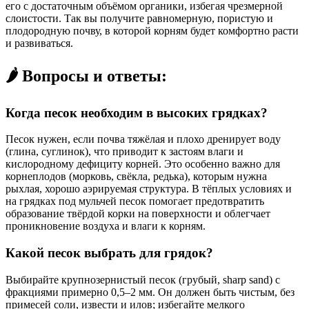
его с достаточным объёмом органики, избегая чрезмерной
слоистости. Так вы получите равномерную, пористую и
плодородную почву, в которой корням будет комфортно расти
и развиваться.
🌶️ Вопросы и ответы:
Когда песок необходим в высоких грядках?
Песок нужен, если почва тяжёлая и плохо дренирует воду
(глина, суглинок), что приводит к застоям влаги и
кислородному дефициту корней. Это особенно важно для
корнеплодов (морковь, свёкла, редька), которым нужна
рыхлая, хорошо аэрируемая структура. В тёплых условиях и
на грядках под мульчей песок помогает предотвратить
образование твёрдой корки на поверхности и облегчает
проникновение воздуха и влаги к корням.
Какой песок выбрать для грядок?
Выбирайте крупнозернистый песок (грубый, sharp sand) с
фракциями примерно 0,5–2 мм. Он должен быть чистым, без
примесей соли, извести и илов; избегайте мелкого