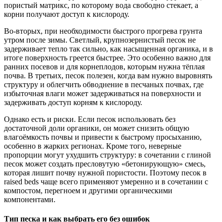
пористый матрикс, по которому вода свободно стекает, а
корни получают доступ к кислороду.
Во-вторых, при необходимости быстрого прогрева грунта
утром после зимы. Светлый, крупнозернистый песок не
задерживает тепло так сильно, как насыщенная органика, и в
итоге поверхность греется быстрее. Это особенно важно для
ранних посевов и для корнеплодов, которым нужна тёплая
почва. В третьих, песок полезен, когда вам нужно выровнять
структуру и облегчить обводнение в песчаных почвах, где
избыточная влаги может задерживаться на поверхности и
задерживать доступ корням к кислороду.
Однако есть и риски. Если песок использовать без
достаточной доли органики, он может снизить общую
влагоёмкость почвы и привести к быстрому просыханию,
особенно в жарких регионах. Кроме того, неверные
пропорции могут ухудшить структуру: в сочетании с глиной
песок может создать пресловутую «бетонирующую» смесь,
которая лишит почву нужной пористости. Поэтому песок в
raised beds чаще всего применяют умеренно и в сочетании с
компостом, перегноем и другими органическими
компонентами.
Тип песка и как выбрать его без ошибок