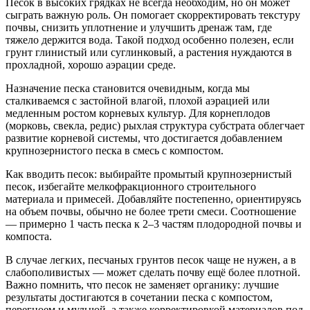
Песок в высоких грядках не всегда необходим, но он может
сыграть важную роль. Он помогает скорректировать текстуру
почвы, снизить уплотнение и улучшить дренаж там, где
тяжело держится вода. Такой подход особенно полезен, если
грунт глинистый или суглинковый, а растения нуждаются в
прохладной, хорошо аэрации среде.
Назначение песка становится очевидным, когда мы
сталкиваемся с застойной влагой, плохой аэрацией или
медленным ростом корневых культур. Для корнеплодов
(морковь, свекла, редис) рыхлая структура субстрата облегчает
развитие корневой системы, что достигается добавлением
крупнозернистого песка в смесь с компостом.
Как вводить песок: выбирайте промытый крупнозернистый
песок, избегайте мелкофракционного строительного
материала и примесей. Добавляйте постепенно, ориентируясь
на объем почвы, обычно не более трети смеси. Соотношение
— примерно 1 часть песка к 2–3 частям плодородной почвы и
компоста.
В случае легких, песчаных грунтов песок чаще не нужен, а в
слабополивистых — может сделать почву ещё более плотной.
Важно помнить, что песок не заменяет органику: лучшие
результаты достигаются в сочетании песка с компостом,
перегноем и мульчой, а также корректировкой материалов под