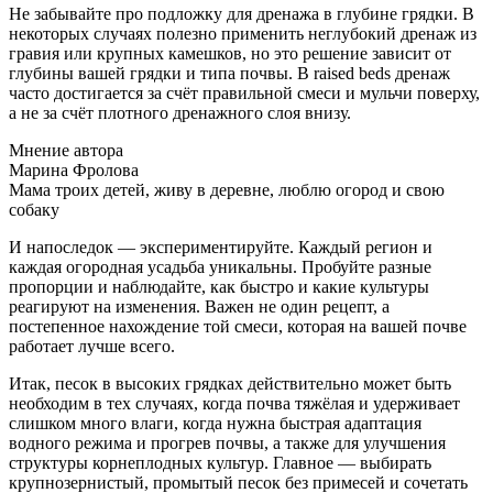
Не забывайте про подложку для дренажа в глубине грядки. В
некоторых случаях полезно применить неглубокий дренаж из
гравия или крупных камешков, но это решение зависит от
глубины вашей грядки и типа почвы. В raised beds дренаж
часто достигается за счёт правильной смеси и мульчи поверху,
а не за счёт плотного дренажного слоя внизу.
Мнение автора
Марина Фролова
Мама троих детей, живу в деревне, люблю огород и свою
собаку
И напоследок — экспериментируйте. Каждый регион и
каждая огородная усадьба уникальны. Пробуйте разные
пропорции и наблюдайте, как быстро и какие культуры
реагируют на изменения. Важен не один рецепт, а
постепенное нахождение той смеси, которая на вашей почве
работает лучше всего.
Итак, песок в высоких грядках действительно может быть
необходим в тех случаях, когда почва тяжёлая и удерживает
слишком много влаги, когда нужна быстрая адаптация
водного режима и прогрев почвы, а также для улучшения
структуры корнеплодных культур. Главное — выбирать
крупнозернистый, промытый песок без примесей и сочетать