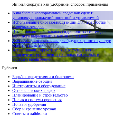
Яичная скорлупа как удобрение: способы применения
Astra Store в корпоративной среде: как сделать
установку приложений понятной и управляемой
Использование биогазовых станций для переработки
пищевых отходов
Использование настольных гидропонных систем для
сезонного выращивания зелени на грядках
Зимняя подготовка почвы для будущих ранних культур:
советы и практики
Использование ароматических растений для
привлечения естественных хищных насекомых и
борьбы с вредителями
Рубрики
Борьба с вредителями и болезнями
Выращивание овощей
Инструменты и оборудование
Основы высоких грядок
Планирование и строительство
Полив и системы орошения
Почва и удобрения
Сбор и хранение урожая
Советы и лайфхаки