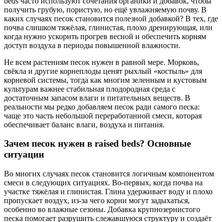
beds часто используют сочетания органики и добавок, чтобы
получить грубую, пористую, но ещё увлажняемую почву. В
каких случаях песок становится полезной добавкой? В тех, где
почва слишком тяжёлая, глинистая, плохо дренирующая, или
когда нужно ускорить прогрев весной и обеспечить корням
доступ воздуха в периоды повышенной влажности.
Не всем растениям песок нужен в равной мере. Морковь,
свёкла и другие корнеплоды ценят рыхлый «костыль» для
корневой системы, тогда как многим зеленным и кустовым
культурам важнее стабильная плодородная среда с
достаточным запасом влаги и питательных веществ. В
реальности мы редко добавляем песок ради самого песка:
чаще это часть небольшой переработанной смеси, которая
обеспечивает баланс влаги, воздуха и питания.
Зачем песок нужен в raised beds? Основные
ситуации
Во многих случаях песок становится логичным компонентом
смеси в следующих ситуациях. Во-первых, когда почва на
участке тяжёлая и глинистая. Глина удерживает воду и плохо
пропускает воздух, из-за чего корни могут задыхаться,
особенно во влажные сезоны. Добавка крупнозернистого
песка помогает разрушить слежавшуюся структуру и создаёт