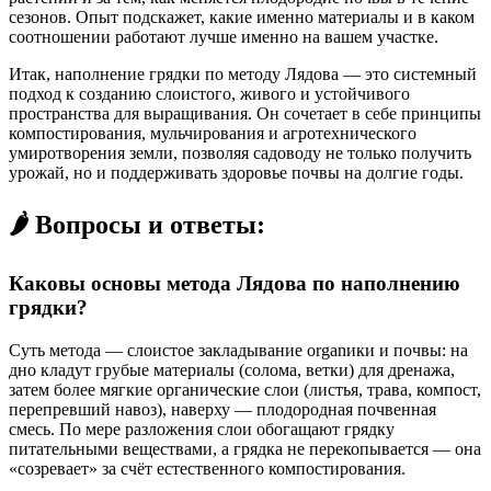
сезонов. Опыт подскажет, какие именно материалы и в каком
соотношении работают лучше именно на вашем участке.
Итак, наполнение грядки по методу Лядова — это системный
подход к созданию слоистого, живого и устойчивого
пространства для выращивания. Он сочетает в себе принципы
компостирования, мульчирования и агротехнического
умиротворения земли, позволяя садоводу не только получить
урожай, но и поддерживать здоровье почвы на долгие годы.
🌶️ Вопросы и ответы:
Каковы основы метода Лядова по наполнению
грядки?
Суть метода — слоистое закладывание organики и почвы: на
дно кладут грубые материалы (солома, ветки) для дренажа,
затем более мягкие органические слои (листья, трава, компост,
перепревший навоз), наверху — плодородная почвенная
смесь. По мере разложения слои обогащают грядку
питательными веществами, а грядка не перекопывается — она
«созревает» за счёт естественного компостирования.