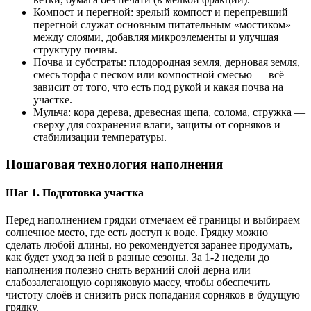
Компост и перегной: зрелый компост и перепревший
перегной служат основным питательным «мостиком»
между слоями, добавляя микроэлементы и улучшая
структуру почвы.
Почва и субстраты: плодородная земля, дерновая земля,
смесь торфа с песком или компостной смесью — всё
зависит от того, что есть под рукой и какая почва на
участке.
Мульча: кора дерева, древесная щепа, солома, стружка —
сверху для сохранения влаги, защиты от сорняков и
стабилизации температуры.
Пошаговая технология наполнения
Шаг 1. Подготовка участка
Перед наполнением грядки отмечаем её границы и выбираем
солнечное место, где есть доступ к воде. Грядку можно
сделать любой длины, но рекомендуется заранее продумать,
как будет уход за ней в разные сезоны. За 1-2 недели до
наполнения полезно снять верхний слой дерна или
слабозалегающую сорняковую массу, чтобы обеспечить
чистоту слоёв и снизить риск попадания сорняков в будущую
грядку.