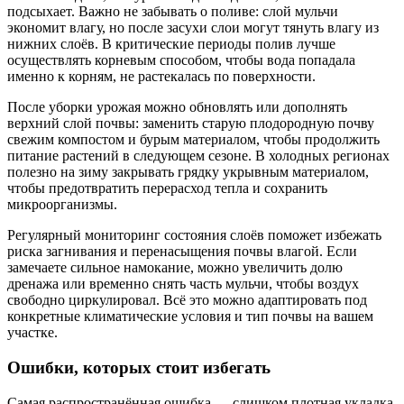
подсыхает. Важно не забывать о поливе: слой мульчи
экономит влагу, но после засухи слои могут тянуть влагу из
нижних слоёв. В критические периоды полив лучше
осуществлять корневым способом, чтобы вода попадала
именно к корням, не растекалась по поверхности.
После уборки урожая можно обновлять или дополнять
верхний слой почвы: заменить старую плодородную почву
свежим компостом и бурым материалом, чтобы продолжить
питание растений в следующем сезоне. В холодных регионах
полезно на зиму закрывать грядку укрывным материалом,
чтобы предотвратить перерасход тепла и сохранить
микроорганизмы.
Регулярный мониторинг состояния слоёв поможет избежать
риска загнивания и перенасыщения почвы влагой. Если
замечаете сильное намокание, можно увеличить долю
дренажа или временно снять часть мульчи, чтобы воздух
свободно циркулировал. Всё это можно адаптировать под
конкретные климатические условия и тип почвы на вашем
участке.
Ошибки, которых стоит избегать
Самая распространённая ошибка — слишком плотная укладка