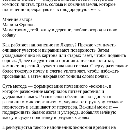
компост, листья, трава, солома и обычная земля, которые
постепенно превращаются в плодородную смесь.
Мнение автора
Марина Фролова
Мама троих детей, живу в деревне, люблю огород и свою
собаку
Как работает наполнение по Лядову? Прежде чем начать,
очищают участок и выравнивают поверхность. Затем
укладывают дно из картона или старых газет, чтобы подавить
сорняк. Далее следуют слои органики: зеленые остатки,
компост, перегной, сухая трава или солома. Сверху размещают
более тяжелую почву и слегка уплотняют, чтобы избежать
проседания, а затем накрывают тонким слоем почвы.
Суть метода — формирование почвенного «кокона», в
котором разложение материалов питает растения и
удерживает влагу. Разные слои обеспечивают доступ к
различным микроорганизмам, улучшают структуру, создают
пористость и защищают от перегрева. Важный момент —
поддерживать баланс азота и углерода, добавляя зелёную
массу и сухую подстилку в разумных долях.
Преимущества такого наполнения: экономия времени на