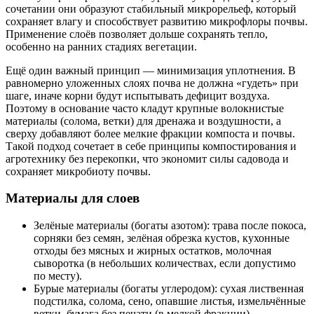
сочетании они образуют стабильный микрорельеф, который
сохраняет влагу и способствует развитию микрофлоры почвы.
Применение слоёв позволяет дольше сохранять тепло,
особенно на ранних стадиях вегетации.
Ещё один важный принцип — минимизация уплотнения. В
равномерно уложенных слоях почва не должна «гудеть» при
шаге, иначе корни будут испытывать дефицит воздуха.
Поэтому в основание часто кладут крупные волокнистые
материалы (солома, ветки) для дренажа и воздушности, а
сверху добавляют более мелкие фракции компоста и почвы.
Такой подход сочетает в себе принципы компостирования и
агротехнику без перекопки, что экономит силы садовода и
сохраняет микробиоту почвы.
Материалы для слоев
Зелёные материалы (богаты азотом): трава после покоса,
сорняки без семян, зелёная обрезка кустов, кухонные
отходы без мясных и жирных остатков, молочная
сыворотка (в небольших количествах, если допустимо
по месту).
Бурые материалы (богаты углеродом): сухая лиственная
подстилка, солома, сено, опавшие листья, измельчённые
ветки, бумага без печати (в мелкой фракции).