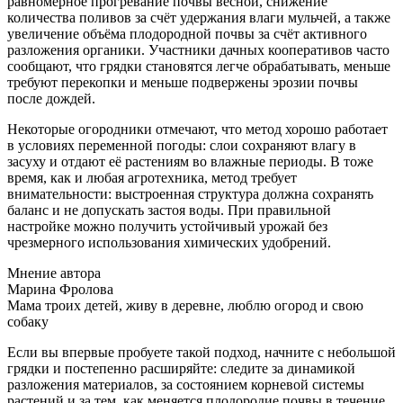
равномерное прогревание почвы весной, снижение
количества поливов за счёт удержания влаги мульчей, а также
увеличение объёма плодородной почвы за счёт активного
разложения органики. Участники дачных кооперативов часто
сообщают, что грядки становятся легче обрабатывать, меньше
требуют перекопки и меньше подвержены эрозии почвы
после дождей.
Некоторые огородники отмечают, что метод хорошо работает
в условиях переменной погоды: слои сохраняют влагу в
засуху и отдают её растениям во влажные периоды. В тоже
время, как и любая агротехника, метод требует
внимательности: выстроенная структура должна сохранять
баланс и не допускать застоя воды. При правильной
настройке можно получить устойчивый урожай без
чрезмерного использования химических удобрений.
Мнение автора
Марина Фролова
Мама троих детей, живу в деревне, люблю огород и свою
собаку
Если вы впервые пробуете такой подход, начните с небольшой
грядки и постепенно расширяйте: следите за динамикой
разложения материалов, за состоянием корневой системы
растений и за тем, как меняется плодородие почвы в течение