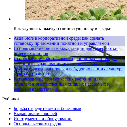
Как улучшить тяжелую глинистую почву в грядке
Astra Store в корпоративной среде: как сделать
установку приложений понятной и управляемой
Использование биогазовых станций для переработки
пищевых отходов
Использование настольных гидропонных систем для
сезонного выращивания зелени на грядках
Зимняя подготовка почвы для будущих ранних культур:
советы и практики
Использование ароматических растений для
привлечения естественных хищных насекомых и
борьбы с вредителями
Рубрики
Борьба с вредителями и болезнями
Выращивание овощей
Инструменты и оборудование
Основы высоких грядок