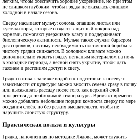
лёгким, чтобы обеспечить хорошее укоренение, но при этом
не слишком глубоким, чтобы грядка не оказалась слишком
холодной в начале сезона.
Сверху насыпают мульчу: солома, опавшие листья или
кусочки коры, которые создают защитный покров над
корнями, помогают удерживать влагу и поддерживают
биологическую активность. Мульча также служит барьером
для сорняков, поэтому необходимость постоянной борьбы за
чистоту грядки снижается. В холодном климате можно
дополнительно укрыть грядку нетканым материалом на ночь
в холодные периоды, а весной снять укрытие, чтобы дать
газонам и растениям доступ к свету.
Грядка готова к заливке водой и к подготовке к посеву: в
зависимости от культуры можно вносить семена сразу в почву
или высаживать рассаду после того, как верхний слой
прогреется до необходимой температуры. Время от времени
можно добавлять небольшие порции компоста сверху по мере
оседания слоёв, но без резких вмешательств, чтобы не
нарушить слоистую структуру.
Практическая польза и культуры
Грядка, наполненная по методике Лядова, может служить