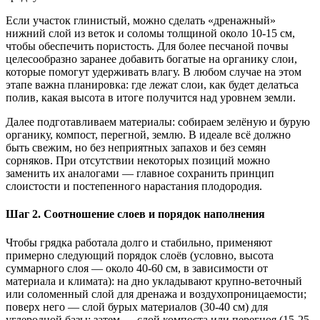
Если участок глинистый, можно сделать «дренажный»
нижний слой из веток и соломы толщиной около 10-15 см,
чтобы обеспечить пористость. Для более песчаной почвы
целесообразно заранее добавить богатые на органику слои,
которые помогут удерживать влагу. В любом случае на этом
этапе важна планировка: где лежат слои, как будет делатьсa
полив, какая высота в итоге получится над уровнем земли.
Далее подготавливаем материалы: собираем зелёную и бурую
органику, компост, перегной, землю. В идеале всё должно
быть свежим, но без неприятных запахов и без семян
сорняков. При отсутствии некоторых позиций можно
заменить их аналогами — главное сохранить принцип
слоистости и постепенного нарастания плодородия.
Шаг 2. Соотношение слоев и порядок наполнения
Чтобы грядка работала долго и стабильно, применяют
примерно следующий порядок слоёв (условно, высота
суммарного слоя — около 40-60 см, в зависимости от
материала и климата): на дно укладывают крупно-веточный
или соломенный слой для дренажа и воздухопроницаемости;
поверх него — слой бурых материалов (30-40 см) для
углеродной базы; затем — слой компоста или перегноя (15-25