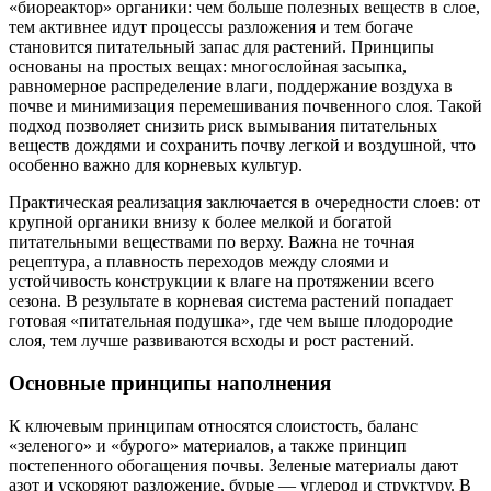
«биореактор» органики: чем больше полезных веществ в слое,
тем активнее идут процессы разложения и тем богаче
становится питательный запас для растений. Принципы
основаны на простых вещах: многослойная засыпка,
равномерное распределение влаги, поддержание воздуха в
почве и минимизация перемешивания почвенного слоя. Такой
подход позволяет снизить риск вымывания питательных
веществ дождями и сохранить почву легкой и воздушной, что
особенно важно для корневых культур.
Практическая реализация заключается в очередности слоев: от
крупной органики внизу к более мелкой и богатой
питательными веществами по верху. Важна не точная
рецептура, а плавность переходов между слоями и
устойчивость конструкции к влаге на протяжении всего
сезона. В результате в корневая система растений попадает
готовая «питательная подушка», где чем выше плодородие
слоя, тем лучше развиваются всходы и рост растений.
Основные принципы наполнения
К ключевым принципам относятся слоистость, баланс
«зеленого» и «бурого» материалов, а также принцип
постепенного обогащения почвы. Зеленые материалы дают
азот и ускоряют разложение, бурые — углерод и структуру. В