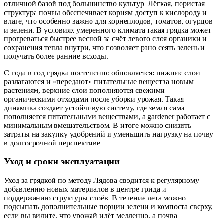
отличной базой под большинство культур. Лёгкая, пористая
структура почвы обеспечивает корням доступ к кислороду и
влаге, что особенно важно для корнеплодов, томатов, огурцов
и зелени. В условиях умеренного климата такая грядка может
прогреваться быстрее весной за счёт левого слоя органики и
сохранения тепла внутри, что позволяет рано сеять зелень и
получать более ранние всходы.
С года в год грядка постепенно обновляется: нижние слои
разлагаются и «передают» питательные вещества новым
растениям, верхние слои пополняются свежими
органическими отходами после уборки урожая. Такая
динамика создает устойчивую систему, где земля сама
пополняется питательными веществами, а gardener работает с
минимальным вмешательством. В итоге можно снизить
затраты на закупку удобрений и уменьшить нагрузку на почву
в долгосрочной перспективе.
Уход и сроки эксплуатации
Уход за грядкой по методу Лядова сводится к регулярному
добавлению новых материалов в центре грида и
поддержанию структуры слоёв. В течение лета можно
подсыпать дополнительные порции зелени и компоста сверху,
если вы видите, что урожай идёт медленно, а почва