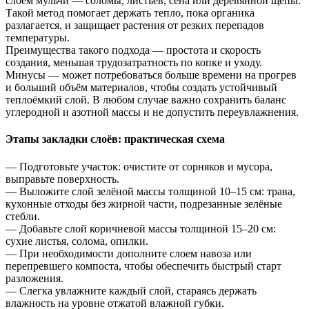
слоем мульчи — соломы, листьев, сена или деревянной щепы.
Такой метод помогает держать тепло, пока органика
разлагается, и защищает растения от резких перепадов
температуры.
Преимущества такого подхода — простота и скорость
создания, меньшая трудозатратность по копке и уходу.
Минусы — может потребоваться больше времени на прогрев
и больший объём материалов, чтобы создать устойчивый
теплоёмкий слой. В любом случае важно сохранить баланс
углеродной и азотной массы и не допустить переувлажнения.
Этапы закладки слоёв: практическая схема
— Подготовьте участок: очистите от сорняков и мусора,
выправьте поверхность.
— Выложите слой зелёной массы толщиной 10–15 см: трава,
кухонные отходы без жирной части, подрезанные зелёные
стебли.
— Добавьте слой коричневой массы толщиной 15–20 см:
сухие листья, солома, опилки.
— При необходимости дополните слоем навоза или
перепревшего компоста, чтобы обеспечить быстрый старт
разложения.
— Слегка увлажните каждый слой, стараясь держать
влажность на уровне отжатой влажной губки.