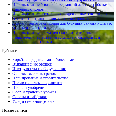
Использование биогазовых станций для переработки
пищевых отходов
Использование настольных гидропонных систем для
сезонного выращивания зелени на грядках
Зимняя подготовка почвы для будущих ранних культур:
советы и практики
Использование ароматических растений для
привлечения естественных хищных насекомых и
борьбы с вредителями
Рубрики
Борьба с вредителями и болезнями
Выращивание овощей
Инструменты и оборудование
Основы высоких грядок
Планирование и строительство
Полив и системы орошения
Почва и удобрения
Сбор и хранение урожая
Советы и лайфхаки
Уход и сезонные работы
Новые записи