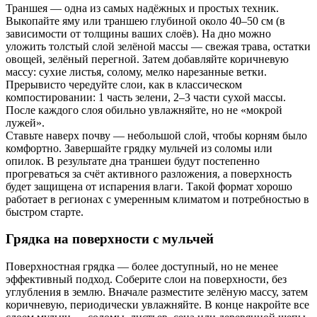
Траншея — одна из самых надёжных и простых техник.
Выкопайте яму или траншею глубиной около 40–50 см (в
зависимости от толщины ваших слоёв). На дно можно
уложить толстый слой зелёной массы — свежая трава, остатки
овощей, зелёный перегной. Затем добавляйте коричневую
массу: сухие листья, солому, мелко нарезанные ветки.
Прерывисто чередуйте слои, как в классическом
компостировании: 1 часть зелени, 2–3 части сухой массы.
После каждого слоя обильно увлажняйте, но не «мокрой
лужей».
Ставьте наверх почву — небольшой слой, чтобы корням было
комфортно. Завершайте грядку мульчей из соломы или
опилок. В результате дна траншеи будут постепенно
прогреваться за счёт активного разложения, а поверхность
будет защищена от испарения влаги. Такой формат хорошо
работает в регионах с умеренным климатом и потребностью в
быстром старте.
Грядка на поверхности с мульчей
Поверхностная грядка — более доступный, но не менее
эффективный подход. Соберите слои на поверхности, без
углубления в землю. Вначале разместите зелёную массу, затем
коричневую, периодически увлажняйте. В конце накройте все