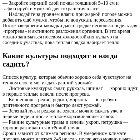
— Закройте верхний слой почвы толщиной 5–10 см и
зафиксируйте мульчой для сохранения влаги.
— Наблюдайте за уровнем влаги: при жаркой погоде можно
добавить ещё мульчи, чтобы не допускать пересыхания.
После завершения закладки дайте грядке несколько недель для
«прогрева» и активного разложения органики. В это время
можно заниматься посевом холодостойких культур на
соседних участках, пока теплая грядка набирает тепло.
Какие культуры подходят и когда
садить?
Список культур, которые обычно хорошо себя чувствуют на
теплом слое и могут дать ранний урожай:
— Листовые культуры: салат, руккола, шпинат — хорошо идут
в первые тёплые недели после прогрева.
— Корнеплоды: редис, редька, морковь — не требуют
длительного прогрева и быстро дают урожай.
— Зеленый лук и редька на зелень: можно сажать уже в
первые недели после теплоёмкоразвивающего слоя.
— Ранние культурные травы и зелень: укроп, петрушка —
хорошо развиваются в тёплой почве.
Сроки зависят от климата региона. В умеренном климате
прогрев может длиться 2–6 недель, после чего можно начать