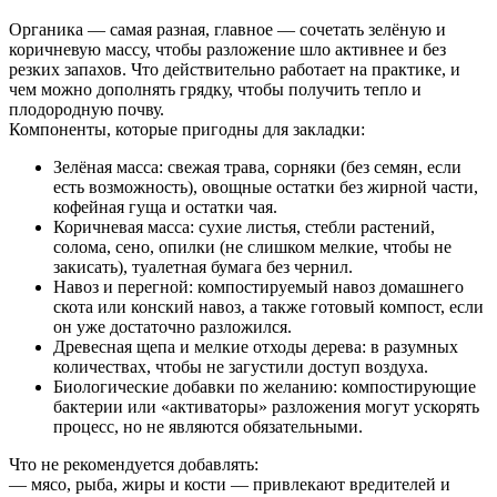
Органика — самая разная, главное — сочетать зелёную и
коричневую массу, чтобы разложение шло активнее и без
резких запахов. Что действительно работает на практике, и
чем можно дополнять грядку, чтобы получить тепло и
плодородную почву.
Компоненты, которые пригодны для закладки:
Зелёная масса: свежая трава, сорняки (без семян, если
есть возможность), овощные остатки без жирной части,
кофейная гуща и остатки чая.
Коричневая масса: сухие листья, стебли растений,
солома, сено, опилки (не слишком мелкие, чтобы не
закисать), туалетная бумага без чернил.
Навоз и перегной: компостируемый навоз домашнего
скота или конский навоз, а также готовый компост, если
он уже достаточно разложился.
Древесная щепа и мелкие отходы дерева: в разумных
количествах, чтобы не загустили доступ воздуха.
Биологические добавки по желанию: компостирующие
бактерии или «активаторы» разложения могут ускорять
процесс, но не являются обязательными.
Что не рекомендуется добавлять:
— мясо, рыба, жиры и кости — привлекают вредителей и