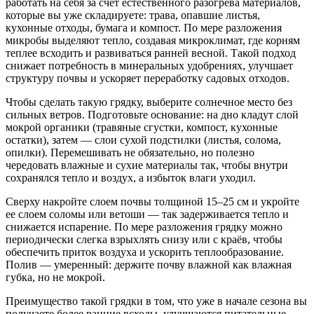
работать на себя за счёт естественного разогрева материалов,
которые вы уже складируете: трава, опавшие листья,
кухонные отходы, бумага и компост. По мере разложения
микробы выделяют тепло, создавая микроклимат, где корням
теплее всходить и развиваться ранней весной. Такой подход
снижает потребность в минеральных удобрениях, улучшает
структуру почвы и ускоряет переработку садовых отходов.
Чтобы сделать такую грядку, выберите солнечное место без
сильных ветров. Подготовьте основание: на дно кладут слой
мокрой органики (травяные сгустки, компост, кухонные
остатки), затем — слои сухой подстилки (листья, солома,
опилки). Перемешивать не обязательно, но полезно
чередовать влажные и сухие материалы так, чтобы внутри
сохранялся тепло и воздух, а избыток влаги уходил.
Сверху накройте слоем почвы толщиной 15–25 см и укройте
ее слоем соломы или ветоши — так задерживается тепло и
снижается испарение. По мере разложения грядку можно
периодически слегка взрыхлять снизу или с краёв, чтобы
обеспечить приток воздуха и ускорить теплообразование.
Полив — умеренный: держите почву влажной как влажная
губка, но не мокрой.
Преимущество такой грядки в том, что уже в начале сезона вы
получаете более ранние всходы, улучшаются питательные