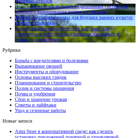
пищевых отходов
Использование настольных гидропонных систем для
сезонного выращивания зелени на грядках
Зимняя подготовка почвы для будущих ранних культур:
советы и практики
Использование ароматических растений для
привлечения естественных хищных насекомых и
борьбы с вредителями
Рубрики
Борьба с вредителями и болезнями
Выращивание овощей
Инструменты и оборудование
Основы высоких грядок
Планирование и строительство
Полив и системы орошения
Почва и удобрения
Сбор и хранение урожая
Советы и лайфхаки
Уход и сезонные работы
Новые записи
Astra Store в корпоративной среде: как сделать
установку приложений понятной и управляемой