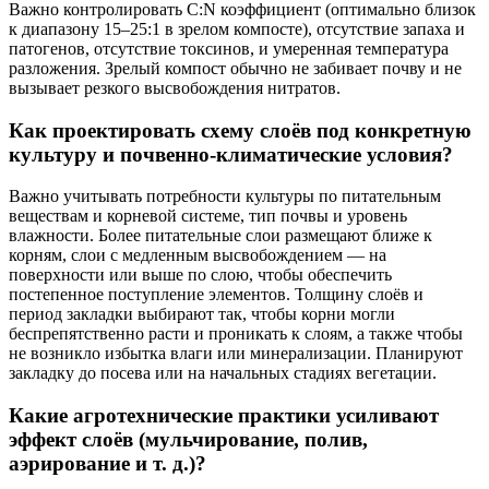
Важно контролировать C:N коэффициент (оптимально близок
к диапазону 15–25:1 в зрелом компосте), отсутствие запаха и
патогенов, отсутствие токсинов, и умеренная температура
разложения. Зрелый компост обычно не забивает почву и не
вызывает резкого высвобождения нитратов.
Как проектировать схему слоёв под конкретную
культуру и почвенно-климатические условия?
Важно учитывать потребности культуры по питательным
веществам и корневой системе, тип почвы и уровень
влажности. Более питательные слои размещают ближе к
корням, слои с медленным высвобождением — на
поверхности или выше по слою, чтобы обеспечить
постепенное поступление элементов. Толщину слоёв и
период закладки выбирают так, чтобы корни могли
беспрепятственно расти и проникать к слоям, а также чтобы
не возникло избытка влаги или минерализации. Планируют
закладку до посева или на начальных стадиях вегетации.
Какие агротехнические практики усиливают
эффект слоёв (мульчирование, полив,
аэрирование и т. д.)?