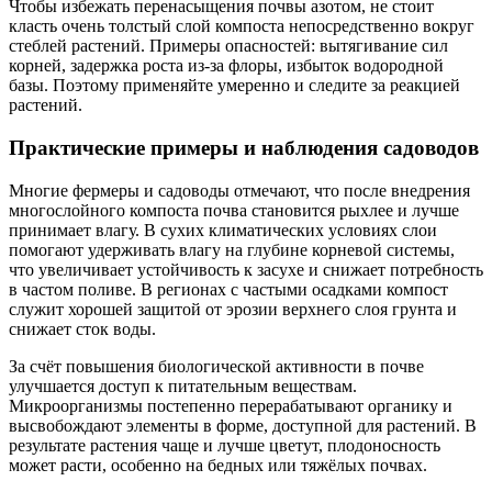
Чтобы избежать перенасыщения почвы азотом, не стоит
класть очень толстый слой компоста непосредственно вокруг
стеблей растений. Примеры опасностей: вытягивание сил
корней, задержка роста из-за флоры, избыток водородной
базы. Поэтому применяйте умеренно и следите за реакцией
растений.
Практические примеры и наблюдения садоводов
Многие фермеры и садоводы отмечают, что после внедрения
многослойного компоста почва становится рыхлее и лучше
принимает влагу. В сухих климатических условиях слои
помогают удерживать влагу на глубине корневой системы,
что увеличивает устойчивость к засухе и снижает потребность
в частом поливе. В регионах с частыми осадками компост
служит хорошей защитой от эрозии верхнего слоя грунта и
снижает сток воды.
За счёт повышения биологической активности в почве
улучшается доступ к питательным веществам.
Микроорганизмы постепенно перерабатывают органику и
высвобождают элементы в форме, доступной для растений. В
результате растения чаще и лучше цветут, плодоносность
может расти, особенно на бедных или тяжёлых почвах.