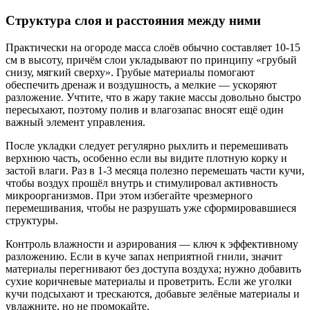
Структура слоя и расстояния между ними
Практически на огороде масса слоёв обычно составляет 10-15
см в высоту, причём слои укладывают по принципу «грубый
снизу, мягкий сверху». Грубые материалы помогают
обеспечить дренаж и воздушность, а мелкие — ускоряют
разложение. Учтите, что в жару такие массы довольно быстро
пересыхают, поэтому полив и влагозапас вносят ещё один
важный элемент управления.
После укладки следует регулярно рыхлить и перемешивать
верхнюю часть, особенно если вы видите плотную корку и
застой влаги. Раз в 1-3 месяца полезно перемешать части кучи,
чтобы воздух прошёл внутрь и стимулировал активность
микроорганизмов. При этом избегайте чрезмерного
перемешивания, чтобы не разрушать уже сформировавшиеся
структуры.
Контроль влажности и аэрирования — ключ к эффективному
разложению. Если в куче запах неприятной гнили, значит
материалы перегнивают без доступа воздуха; нужно добавить
сухие коричневые материалы и проветрить. Если же уголки
кучи подсыхают и трескаются, добавьте зелёные материалы и
увлажните, но не промокайте.