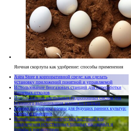
Яичная скорлупа как удобрение: способы применения
Astra Store в корпоративной среде: как сделать
установку приложений понятной и управляемой
Использование биогазовых станций для переработки
пищевых отходов
Использование настольных гидропонных систем для
сезонного выращивания зелени на грядках
Зимняя подготовка почвы для будущих ранних культур:
советы и практики
Использование ароматических растений для
привлечения естественных хищных насекомых и
борьбы с вредителями