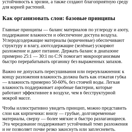
устойчивость к эрозии, а также создают благоприятную среду
для корней растений.
Как организовать слои: базовые принципы
Главные принципы — баланс материалов по углероду и азоту,
поддержание влажности и обеспечение доступа воздуха.
Углеродсодержащие материалы (коричневые) обеспечивают
структуру и влагу, азотсодержащие (зелёные) ускоряют
разложение и дают питание. Держать баланс в диапазоне
примерно 25:1 — 30:1 по C:N помогает микроорганизмам
быстро перерабатывать органику без выраженных запахов.
Важно не допускать пересушивания или переувлажнения: к
концу разложения влажность должна быть как отжатая губка
— влажность примерно 50-60%, без стоячей воды. Легкая
влажность поддерживает аэробные бактерии, которые
работают эффективнее в воздухе, чем в бесструктурной
мокрой массе.
Чтобы иллюстративно увидеть принцип, можно представить
слои как кирпичики: внизу — грубые, долговременные
материалы, сверху — более мягкие и быстро разлагающиеся.
Эта чередование поддерживает устойчивый темп разложения
и не позволяет почве резко закиснуть или заплесневеть.