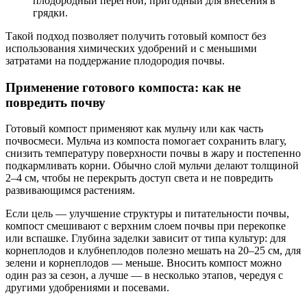
плодородный перегной, пригодный для внесения в
грядки.
Такой подход позволяет получить готовый компост без
использования химических удобрений и с меньшими
затратами на поддержание плодородия почвы.
Применение готового компоста: как не
повредить почву
Готовый компост применяют как мульчу или как часть
почвосмеси. Мульча из компоста помогает сохранить влагу,
снизить температуру поверхности почвы в жару и постепенно
подкармливать корни. Обычно слой мульчи делают толщиной
2–4 см, чтобы не перекрыть доступ света и не повредить
развивающимся растениям.
Если цель — улучшение структуры и питательности почвы,
компост смешивают с верхним слоем почвы при перекопке
или вспашке. Глубина заделки зависит от типа культур: для
корнеплодов и клубнеплодов полезно мешать на 20–25 см, для
зелени и корнеплодов — меньше. Вносить компост можно
один раз за сезон, а лучше — в несколько этапов, чередуя с
другими удобрениями и посевами.