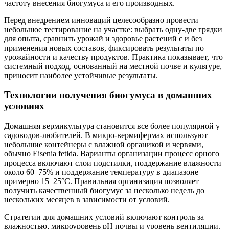
частоту внесения биогумуса и его производных.
Перед внедрением инноваций целесообразно провести
небольшое тестирование на участке: выбрать одну-две грядки
для опыта, сравнить урожай и здоровье растений с и без
применения новых составов, фиксировать результаты по
урожайности и качеству продуктов. Практика показывает, что
системный подход, основанный на местной почве и культуре,
приносит наиболее устойчивые результаты.
Технологии получения биогумуса в домашних
условиях
Домашняя вермикультура становится все более популярной у
садоводов-любителей. В микро-вермифермах используют
небольшие контейнеры с влажной органикой и червями,
обычно Eisenia fetida. Варианты организации процесс орного
процесса включают слои подстилки, поддержание влажности
около 60–75% и поддержание температуру в диапазоне
примерно 15–25°C. Правильная организация позволяет
получить качественный биогумус за несколько недель до
нескольких месяцев в зависимости от условий.
Стратегии для домашних условий включают контроль за
влажностью, микроуровень pH почвы и уровень вентиляции.