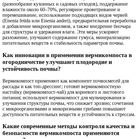
(разнообразие кухонных и садовых отходов), поддержание
влажности около 60–70%, регулярное проветривание и
перемешивание, использование подходящих видов червей
(Eisenia fetida или Eisenia andrei), предварительная переработка
и добавление микроорганизмов, а также внедрение биочара
для структуры и удержания влаги. Эти меры ускоряют
разложение, улучшают содержание гумуса, минерализацию
питательных веществ и стабильность параметров почвы.
Как инновации в применении вермикомпоста в
огородничестве улучшают плодородие и
устойчивость почвы?
Вермикомпост применяют как компонент почвосмесей для
рассады и как топ-дрессинг; готовят вермикомпостную
настойку (вермикомпост-чай) для корневого и листового
питания; используют вермикомпост для мульчирования и
улучшения структуры почвы, что снижает эрозию; сочетания
с микроорганизмами и микоризными грибами повышают
доступность питательных веществ и устойчивость к стрессам.
Какие современные методы контроля качества и
безопасности вермикомпоста применяются