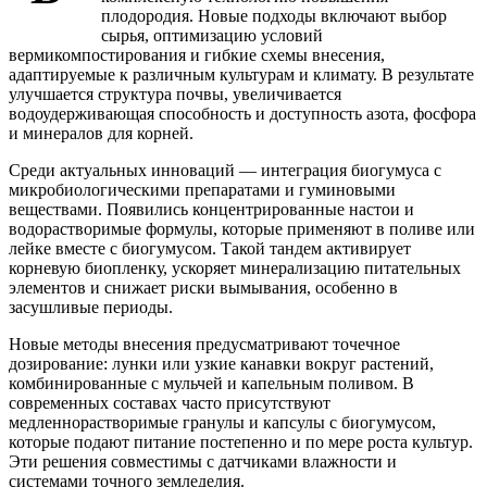
плодородия. Новые подходы включают выбор
сырья, оптимизацию условий
вермикомпостирования и гибкие схемы внесения,
адаптируемые к различным культурам и климату. В результате
улучшается структура почвы, увеличивается
водоудерживающая способность и доступность азота, фосфора
и минералов для корней.
Среди актуальных инноваций — интеграция биогумуса с
микробиологическими препаратами и гуминовыми
веществами. Появились концентрированные настои и
водорастворимые формулы, которые применяют в поливе или
лейке вместе с биогумусом. Такой тандем активирует
корневую биопленку, ускоряет минерализацию питательных
элементов и снижает риски вымывания, особенно в
засушливые периоды.
Новые методы внесения предусматривают точечное
дозирование: лунки или узкие канавки вокруг растений,
комбинированные с мульчей и капельным поливом. В
современных составах часто присутствуют
медленнорастворимые гранулы и капсулы с биогумусом,
которые подают питание постепенно и по мере роста культур.
Эти решения совместимы с датчиками влажности и
системами точного земледелия.