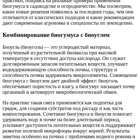
практики, опираясь на реальные примеры применения
биогумуса в садоводстве и огородничестве. Мы посмотрим,
какие новые решения появились за последние годы, чем они
отличаются от классических подходов и какие рекомендации
дают современные агрономы и специалисты по земледелию.
Комбинирование биогумуса с биоуглем
Биоугль (биоуголь) — это углеродистый материал,
полученный из растительной биомассы при высокой
температуре в отсутствии доступа кислорода. Он служит
долговременным запасом питательных веществ, улучшает
водоудерживающую способность почвы, структуру и
способность почвы задерживать микроэлементы. Совмещение
биогумуса с биоуглем дает двойной эффект: биоуголь
обеспечивает пористость и влагу, а биогумус насыщает почву
органикой и активирует микробиологический обмен.
На практике такая смесь применяется как подпитка для
грядок, для создания субстратов под рассаду и как часть
компостирования. Сочетание биогумуса и биоугля помогает
удерживать воду в почве на более длительный период,
усиливает доступность питательных веществ и поддерживает
развитие полезной микрофлоры вокруг корней. Результаты
заметны особенно на почвах с проблемами водного режима и