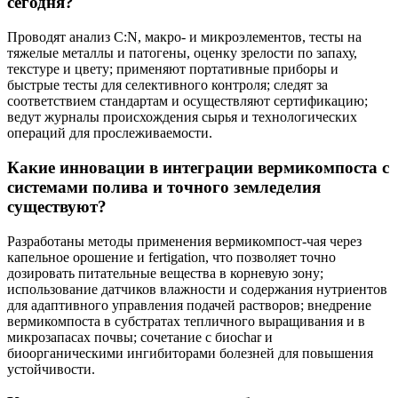
сегодня?
Проводят анализ C:N, макро- и микроэлементов, тесты на
тяжелые металлы и патогены, оценку зрелости по запаху,
текстуре и цвету; применяют портативные приборы и
быстрые тесты для селективного контроля; следят за
соответствием стандартам и осуществляют сертификацию;
ведут журналы происхождения сырья и технологических
операций для прослеживаемости.
Какие инновации в интеграции вермикомпоста с
системами полива и точного земледелия
существуют?
Разработаны методы применения вермикомпост-чая через
капельное орошение и fertigation, что позволяет точно
дозировать питательные вещества в корневую зону;
использование датчиков влажности и содержания нутриентов
для адаптивного управления подачей растворов; внедрение
вермикомпоста в субстратах тепличного выращивания и в
микрозапасах почвы; сочетание с биоchar и
биоорганическими ингибиторами болезней для повышения
устойчивости.