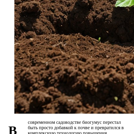
современном садоводстве биогумус перестал
В
быть просто добавкой к почве и превратился в
комплексную технологию повышения