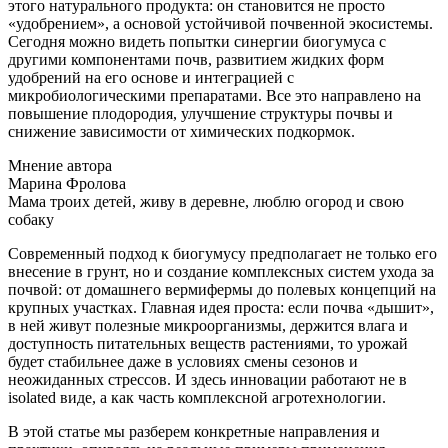
этого натурального продукта: он становится не просто
«удобрением», а основой устойчивой почвенной экосистемы.
Сегодня можно видеть попытки синергии биогумуса с
другими компонентами почв, развитием жидких форм
удобрений на его основе и интеграцией с
микробиологическими препаратами. Все это направлено на
повышение плодородия, улучшение структуры почвы и
снижение зависимости от химических подкормок.
Мнение автора
Марина Фролова
Мама троих детей, живу в деревне, люблю огород и свою
собаку
Современный подход к биогумусу предполагает не только его
внесение в грунт, но и создание комплексных систем ухода за
почвой: от домашнего вермифермы до полевых концепций на
крупных участках. Главная идея проста: если почва «дышит»,
в ней живут полезные микроорганизмы, держится влага и
доступность питательных веществ растениями, то урожай
будет стабильнее даже в условиях смены сезонов и
неожиданных стрессов. И здесь инновации работают не в
isolated виде, а как часть комплексной агротехнологии.
В этой статье мы разберем конкретные направления и