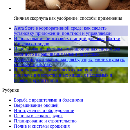
Яичная скорлупа как удобрение: способы применения
Astra Store в корпоративной среде: как сделать
установку приложений понятной и управляемой
Использование биогазовых станций для переработки
пищевых отходов
Использование настольных гидропонных систем для
сезонного выращивания зелени на грядках
Зимняя подготовка почвы для будущих ранних культур:
советы и практики
Использование ароматических растений для
привлечения естественных хищных насекомых и
борьбы с вредителями
Рубрики
Борьба с вредителями и болезнями
Выращивание овощей
Инструменты и оборудование
Основы высоких грядок
Планирование и строительство
Полив и системы орошения