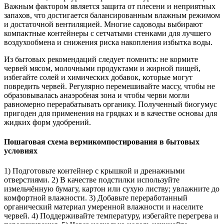
Важным фактором является защита от плесени и неприятных
запахов, что достигается балансированным влажным режимом
и достаточной вентиляцией. Многие садоводы выбирают
компактные контейнеры с сетчатыми стенками для лучшего
воздухообмена и снижения риска накопления избытка воды.
Из бытовых рекомендаций следует помнить: не кормите
червей мясом, молочными продуктами и жирной пищей,
избегайте солей и химических добавок, которые могут
повредить червей. Регулярно перемешивайте массу, чтобы не
образовывалась анаэробная зона и чтобы черви могли
равномерно перерабатывать органику. Полученный биогумус
пригоден для применения на грядках и в качестве основы для
жидких форм удобрений.
Пошаговая схема вермикомпостирования в бытовых
условиях
1) Подготовьте контейнер с крышкой и дренажными
отверстиями. 2) В качестве подстилки используйте
измельчённую бумагу, картон или сухую листву; увлажните до
комфортной влажности. 3) Добавьте переработанный
органический материал умеренной влажности и населите
червей. 4) Поддерживайте температуру, избегайте перегрева и