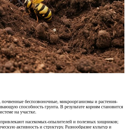
, почвенные беспозвоночные, микроорганизмы и растения-
вающую способность грунта. В результате корням становится
истеме на участке.
ми привлекают насекомых-опылителей и полезных хищников;
ческую активность и структуру. Разнообразие культур и