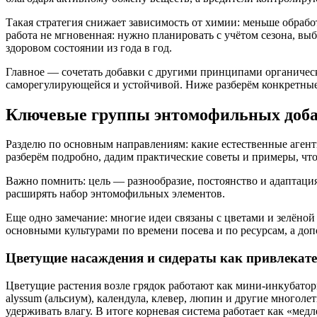
Такая стратегия снижает зависимость от химии: меньше обраб
работа не мгновенная: нужно планировать с учётом сезона, выб
здоровом состоянии из года в год.
Главное — сочетать добавки с другими принципами органическо
саморегулирующейся и устойчивой. Ниже разберём конкретные
Ключевые группы энтомофильных добав
Разделю по основным направлениям: какие естественные агент
разберём подробно, дадим практические советы и примеры, что
Важно помнить: цель — разнообразие, постоянство и адаптация
расширять набор энтомофильных элементов.
Еще одно замечание: многие идеи связаны с цветами и зелёной
основными культурами по времени посева и по ресурсам, а доп
Цветущие насаждения и сидераты как привлекат
Цветущие растения возле грядок работают как мини-инкубатор
alyssum (альсиум), календула, клевер, люпин и другие многол
удерживать влагу. В итоге корневая система работает как «мед