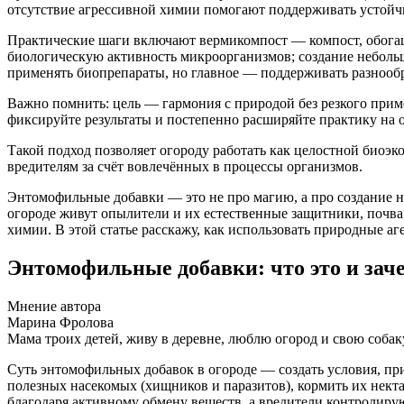
отсутствие агрессивной химии помогают поддерживать устойч
Практические шаги включают вермикомпост — компост, обога
биологическую активность микроорганизмов; создание неболь
применять биопрепараты, но главное — поддерживать разнооб
Важно помнить: цель — гармония с природой без резкого прим
фиксируйте результаты и постепенно расширяйте практику на 
Такой подход позволяет огороду работать как целостной биоэко
вредителям за счёт вовлечённых в процессы организмов.
Энтомофильные добавки — это не про магию, а про создание н
огороде живут опылители и их естественные защитники, почва
химии. В этой статье расскажу, как использовать природные аг
Энтомофильные добавки: что это и зач
Мнение автора
Марина Фролова
Мама троих детей, живу в деревне, люблю огород и свою собак
Суть энтомофильных добавок в огороде — создать условия, при
полезных насекомых (хищников и паразитов), кормить их нект
благодаря активному обмену веществ, а вредители контролиру