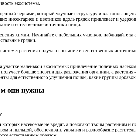
ивость экосистемы.
щённый червями, который улучшает структуру и влагопоглощен
ших инсектариев и цветников вдоль грядок привлекает и удерж
разие и естественные источники пищи.
енения химии. Начинайте с небольших участков, наблюдайте за
остальные грядки.
системе: растения получают питание из естественных источников
а участке маленькой экосистемы: привлечение полезных насеком
 получает больше энергии для разложения органики, а растения
енты для естественного улучшения почвы, какие группы добавок 
ем они нужны
у
 которых насекомые не вредят, а помогают твоим растениям и п
аром и пыльцой, обеспечивать укрытия и разнообразие растител
ются естественным образом.