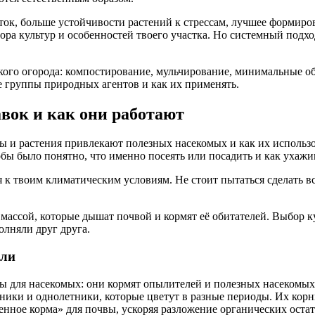
оток, больше устойчивости растений к стрессам, лучшее формир
ора культур и особенностей твоего участка. Но системный подход
го огорода: компостирование, мульчирование, минимальные обра
 группы природных агентов и как их применять.
ок и как они работают
ы и растения привлекают полезных насекомых и как их использ
бы было понятно, что именно посеять или посадить и как ухажи
 к твоим климатическим условиям. Не стоит пытаться сделать в
 массой, которые дышат почвой и кормят её обитателей. Выбор к
олняли друг друга.
ели
ы для насекомых: они кормят опылителей и полезных насекомых 
етники и однолетники, которые цветут в разные периоды. Их ко
ленное корма» для почвы, ускоряя разложение органических остат