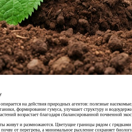
у
опирается на действия природных агентов: полезные насекомые
ганики, формирование гумуса, улучшает структуру и водоудержи
растений возрастает благодаря сбалансированной почвенной экос
генты живут и размножаются. Цветущие границы рядом с грядка
 почву от перегрева, а минимальное рыхление сохраняет биологи