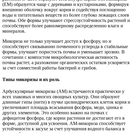
(EM) образуется чаще с деревьями и кустарниками, формируя
внешнюю оболочку вокруг корня и содействуя поглощению
воды и питательных веществ из более глубоко лежащих слоев
почвы. Обе формы улучшают стрессоустойчивость растений и
способствуют более равномерному распределению влаги и
минералов.
Микориза не только улучшает доступ к фосфору, но и
способствует связыванию почвенного углерода в стабильные
формы, улучшает пористость почвы и уменьшает эрозию. В
сочетании с компостом микробиологическая активность
почвы растет, а разложение органических остатков ускоряется
за счет совместной работы бактерий и грибов.
Типы микоризы и их роль
Арбускулярные микоризы (AM) встречаются практически у
всех злаковых и многих овощных культур. Они образуют
длинные гипы (нити) в пучке цилиндрических клеток корня и
увеличивают площадь всасывания фосфора, меди, цинка и
других элементов. Это особенно важно на почвах с
дефицитом фосфора, где корни растения не достигают его в
форме, доступной для усвоения. AM-микориза способствует
устойчивости к засухе за счет улучшения водного баланса в