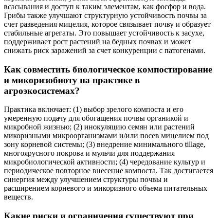
всасывания и доступ к таким элементам, как фосфор и вода.
Грибы также улучшают структурную устойчивость почвы за
счет разведения мицелия, которое связывает почву и образует
стабильные агрегаты. Это повышает устойчивость к засухе,
поддерживает рост растений на бедных почвах и может
снижать риск заражений за счет конкуренции с патогенами.
Как совместить биологическое компостирование
и микоризобиоту на практике в
агроэкосистемах?
Практика включает: (1) выбор зрелого компоста и его
умеренную подачу для обогащения почвы органикой и
микробной жизнью; (2) инокуляцию семян или растений
микоризными микроорганизмами и/или посев мицелием под
зону корневой системы; (3) внедрение минимального tillage,
многоярусного покрова и мульчи для поддержания
микробиологической активности; (4) чередование культур и
периодическое повторное внесение компоста. Так достигается
синергия между улучшением структуры почвы и
расширением корневого и микоризного объема питательных
веществ.
Какие риски и ограничения существуют при