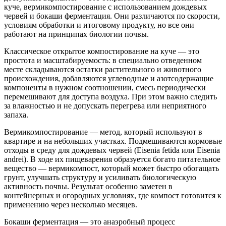
куче, вермикомпостирование с использованием дождевых
червей и бокаши ферментация. Они различаются по скорости,
условиям обработки и итоговому продукту, но все они
работают на принципах биологии почвы.
Классическое открытое компостирование на куче — это
простота и масштабируемость: в специально отведенном
месте складываются остатки растительного и животного
происхождения, добавляются углеводные и азотсодержащие
компоненты в нужном соотношении, смесь периодически
перемешивают для доступа воздуха. При этом важно следить
за влажностью и не допускать перегрева или неприятного
запаха.
Вермикомпостирование — метод, который используют в
квартире и на небольших участках. Подмешиваются кормовые
отходы в среду для дождевых червей (Eisenia fetida или Eisenia
andrei). В ходе их пищеварения образуется богато питательное
вещество — вермикомпост, который может быстро обогащать
грунт, улучшать структуру и усиливать биологическую
активность почвы. Результат особенно заметен в
контейнерных и огородных условиях, где компост готовится к
применению через несколько месяцев.
Бокаши ферментация — это анаэробный процесс