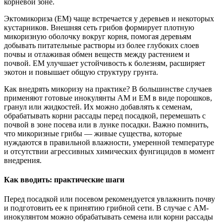
корневой зоне.
Эктомикориза (EM) чаще встречается у деревьев и некоторых
кустарников. Внешняя сеть грибов формирует плотную
микоризную оболочку вокруг корня, помогая деревьям
добывать питательные растворы из более глубоких слоев
почвы и отлаживая обмен веществ между растением и
почвой. EM улучшает устойчивость к болезням, расширяет
экотон и повышает общую структуру грунта.
Как внедрять микоризу на практике? В большинстве случаев
применяют готовые инокулянты AM и EM в виде порошков,
гранул или жидкостей. Их можно добавлять к семенам,
обрабатывать корни рассады перед посадкой, перемешать с
почвой в зоне посева или в лунке посадки. Важно помнить,
что микоризные грибы — живые существа, которые
нуждаются в правильной влажности, умеренной температуре
и отсутствии агрессивных химических фунгицидов в момент
внедрения.
Как вводить: практические шаги
Перед посадкой или посевом рекомендуется увлажнить почву
и подготовить ее к принятию грибной сети. В случае с AM-
инокулянтом можно обрабатывать семена или корни рассады