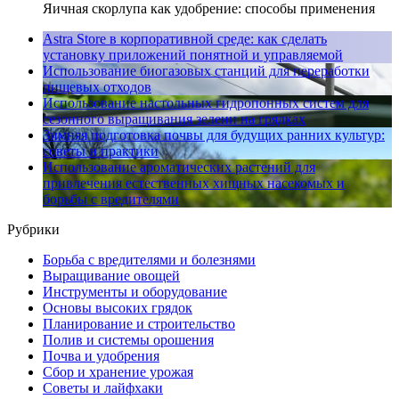
Яичная скорлупа как удобрение: способы применения
Astra Store в корпоративной среде: как сделать
установку приложений понятной и управляемой
Использование биогазовых станций для переработки
пищевых отходов
Использование настольных гидропонных систем для
сезонного выращивания зелени на грядках
Зимняя подготовка почвы для будущих ранних культур:
советы и практики
Использование ароматических растений для
привлечения естественных хищных насекомых и
борьбы с вредителями
Рубрики
Борьба с вредителями и болезнями
Выращивание овощей
Инструменты и оборудование
Основы высоких грядок
Планирование и строительство
Полив и системы орошения
Почва и удобрения
Сбор и хранение урожая
Советы и лайфхаки