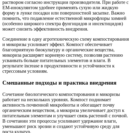
раствором согласно инструкции производителя. При работе с
EM-инокулянтом удобнее применять сухую или жидкую
форму в лунке посадки или поверхностной засыпке. Важно
помнить, что подавление естественной микрофлоры химией
(особенно широкого спектра фунгицидов и инсектицидов)
может снизить эффективность внедрения.
Соединение в одну агротехническую схему компостирования
и микоризы усиливает эффект. Компост обеспечивает
благоприятную биокультуру и органические вещества,
микориза расширяет корневую систему, позволяя растению
усваивать больше питательных элементов и влаги. В
результате increase в продуктивности и устойчивости к
стрессовым условиям.
Смешанные подходы и практика внедрения
Сочетание биологического компостирования и микоризы
работает на нескольких уровнях. Компост поднимает
активность почвенной микробиоты и обогащает почву
органическим веществом, а микориза увеличивает доступ к
питательным элементам и улучшает связь растений с почвой.
В сочетании эти процессы усиливают удержание влаги,
уменьшают риск эрозии и создают устойчивую среду для
роста культур.