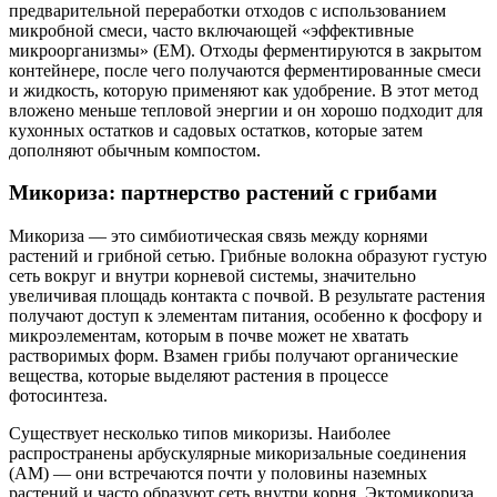
предварительной переработки отходов с использованием
микробной смеси, часто включающей «эффективные
микроорганизмы» (EM). Отходы ферментируются в закрытом
контейнере, после чего получаются ферментированные смеси
и жидкость, которую применяют как удобрение. В этот метод
вложено меньше тепловой энергии и он хорошо подходит для
кухонных остатков и садовых остатков, которые затем
дополняют обычным компостом.
Микориза: партнерство растений с грибами
Микориза — это симбиотическая связь между корнями
растений и грибной сетью. Грибные волокна образуют густую
сеть вокруг и внутри корневой системы, значительно
увеличивая площадь контакта с почвой. В результате растения
получают доступ к элементам питания, особенно к фосфору и
микроэлементам, которым в почве может не хватать
растворимых форм. Взамен грибы получают органические
вещества, которые выделяют растения в процессе
фотосинтеза.
Существует несколько типов микоризы. Наиболее
распространены арбускулярные микоризальные соединения
(AM) — они встречаются почти у половины наземных
растений и часто образуют сеть внутри корня. Эктомикориза