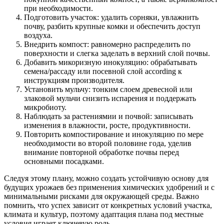
при необходимости.
Подготовить участок: удалить сорняки, увлажнить
почву, разбить крупные комки и обеспечить доступ
воздуха.
Внедрить компост: равномерно распределить по
поверхности и слегка заделать в верхний слой почвы.
Добавить микоризную инокуляцию: обрабатывать
семена/рассаду или посевной слой according к
инструкциям производителя.
Установить мульчу: тонким слоем древесной или
злаковой мульчи снизить испарения и поддержать
микробиоту.
Наблюдать за растениямии и почвой: записывать
изменения в влажности, росте, продуктивности.
Повторить компостирование и инокуляцию по мере
необходимости во второй половине года, уделив
внимание повторной обработке почвы перед
основными посадками.
Следуя этому плану, можно создать устойчивую основу для
будущих урожаев без применения химических удобрений и с
минимальными рисками для окружающей среды. Важно
помнить, что успех зависит от конкретных условий участка,
климата и культур, поэтому адаптация плана под местные
условия играет ключевую роль.