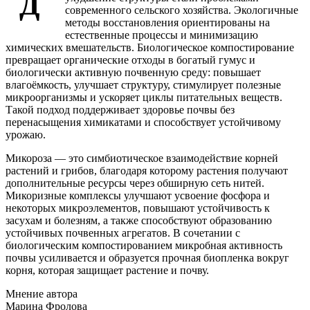
Д
современного сельского хозяйства. Экологичные
методы восстановления ориентированы на
естественные процессы и минимизацию
химических вмешательств. Биологическое компостирование
превращает органические отходы в богатый гумус и
биологически активную почвенную среду: повышает
влагоёмкость, улучшает структуру, стимулирует полезные
микроорганизмы и ускоряет циклы питательных веществ.
Такой подход поддерживает здоровье почвы без
перенасыщения химикатами и способствует устойчивому
урожаю.
Микороза — это симбиотическое взаимодействие корней
растений и грибов, благодаря которому растения получают
дополнительные ресурсы через обширную сеть нитей.
Микоризные комплексы улучшают усвоение фосфора и
некоторых микроэлементов, повышают устойчивость к
засухам и болезням, а также способствуют образованию
устойчивых почвенных агрегатов. В сочетании с
биологическим компостированием микробная активность
почвы усиливается и образуется прочная биопленка вокруг
корня, которая защищает растение и почву.
Мнение автора
Марина Фролова