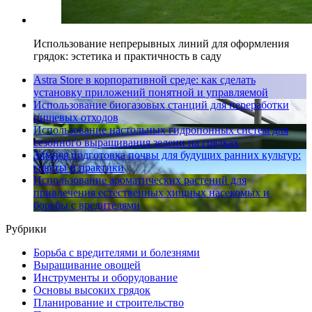
Использование непрерывных линий для оформления
грядок: эстетика и практичность в саду
Astra Store в корпоративной среде: как сделать
установку приложений понятной и управляемой
Использование биогазовых станций для переработки
пищевых отходов
Использование настольных гидропонных систем для
сезонного выращивания зелени на грядках
Зимняя подготовка почвы для будущих ранних культур:
советы и практики
Использование ароматических растений для
привлечения естественных хищных насекомых и
борьбы с вредителями
Рубрики
Борьба с вредителями и болезнями
Выращивание овощей
Инструменты и оборудование
Основы высоких грядок
Планирование и строительство