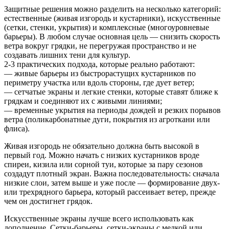
Защитные решения можно разделить на несколько категорий:
естественные (живая изгородь и кустарники), искусственные
(сетки, стенки, укрытия) и комплексные (многоуровневые
барьеры). В любом случае основная цель — снизить скорость
ветра вокруг грядки, не перегружая пространство и не
создавать лишних тени для культур.
2-3 практических подхода, которые реально работают:
— живые барьеры из быстрорастущих кустарников по
периметру участка или вдоль стороны, где дует ветер;
— сетчатые экраны и легкие стенки, которые ставят ближе к
грядкам и соединяют их с живыми линиями;
— временные укрытия на периоды дождей и резких порывов
ветра (поликарбонатные дуги, покрытия из агроткани или
флиса).
Живая изгородь не обязательно должна быть высокой в
первый год. Можно начать с низких кустарников вроде
спиреи, кизила или сорной туи, которые за пару сезонов
создадут плотный экран. Важна последовательность: сначала
низкие слои, затем выше и уже после — формирование двух-
или трехрядного барьера, который рассеивает ветер, прежде
чем он достигнет грядок.
Искусственные экраны лучше всего использовать как
дополнение. Сетки-барьеры, сетки-экраны с мелкой или