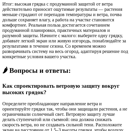
Итог: высокая грядка с продуманной защитой от ветра
действительно приносит ощутимые результаты — растения
меньше страдают от перепадов температуры и ветра, почва
дольше сохраняет влагу, а работа на участке становится
комфортнее. Реальная польза достигается сочетанием
продуманной планировки, практичных материалов и
разумной защиты. Начните с малого: выберите одну грядку,
добавьте легкий экран или живую изгородь, понаблюдайте за
результатами в течение сезона. Со временем можно
разворачивать систему на весь огород, адаптируя решение под
конкретные условия вашего участка.
🌶️ Вопросы и ответы:
Как спроектировать ветровую защиту вокруг
высоких грядок?
Определите преобладающее направление ветра и
ориентируйте грядки так, чтобы они защищали растения, а не
ограничивали солнечный свет. Ветровую защиту лучше
делать ступенчатой или съемной: она должна снижать
скорость ветра, но не создавать сильной тени. Расположите
экран на расстоянии от 1,5–3 высоты грядки, чтобы воздуху