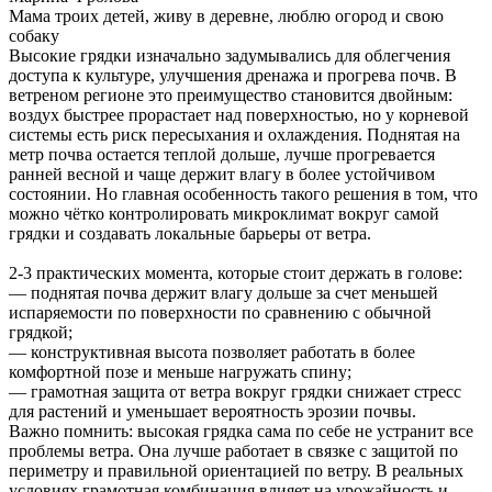
Мама троих детей, живу в деревне, люблю огород и свою
собаку
Высокие грядки изначально задумывались для облегчения
доступа к культуре, улучшения дренажа и прогрева почв. В
ветреном регионе это преимущество становится двойным:
воздух быстрее прорастает над поверхностью, но у корневой
системы есть риск пересыхания и охлаждения. Поднятая на
метр почва остается теплой дольше, лучше прогревается
ранней весной и чаще держит влагу в более устойчивом
состоянии. Но главная особенность такого решения в том, что
можно чётко контролировать микроклимат вокруг самой
грядки и создавать локальные барьеры от ветра.
2-3 практических момента, которые стоит держать в голове:
— поднятая почва держит влагу дольше за счет меньшей
испаряемости по поверхности по сравнению с обычной
грядкой;
— конструктивная высота позволяет работать в более
комфортной позе и меньше нагружать спину;
— грамотная защита от ветра вокруг грядки снижает стресс
для растений и уменьшает вероятность эрозии почвы.
Важно помнить: высокая грядка сама по себе не устранит все
проблемы ветра. Она лучше работает в связке с защитой по
периметру и правильной ориентацией по ветру. В реальных
условиях грамотная комбинация влияет на урожайность и