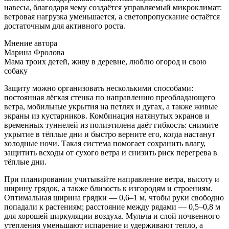
навесы, благодаря чему создаётся управляемый микроклимат:
ветровая нагрузка уменьшается, а светопропускание остаётся
достаточным для активного роста.
Мнение автора
Марина Фролова
Мама троих детей, живу в деревне, люблю огород и свою
собаку
Защиту можно организовать несколькими способами:
постоянная лёгкая стенка по направлению преобладающего
ветра, мобильные укрытия на петлях и дугах, а также живые
экраны из кустарников. Комбинация натянутых экранов и
временных туннелей из полиэтилена даёт гибкость: снимите
укрытие в тёплые дни и быстро верните его, когда настанут
холодные ночи. Такая система помогает сохранить влагу,
защитить всходы от сухого ветра и снизить риск перегрева в
тёплые дни.
При планировании учитывайте направление ветра, высоту и
ширину грядок, а также близость к изгородям и строениям.
Оптимальная ширина грядки — 0,6–1 м, чтобы руки свободно
попадали к растениям; расстояние между рядами — 0,5–0,8 м
для хорошей циркуляции воздуха. Мульча и слой почвенного
утепления уменьшают испарение и удерживают тепло, а