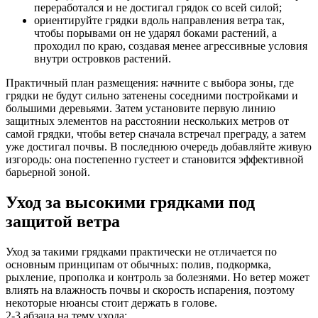
переработался и не достигал грядок со всей силой;
ориентируйте грядки вдоль направления ветра так,
чтобы порывами он не ударял боками растений, а
проходил по краю, создавая менее агрессивные условия
внутри островков растений.
Практичный план размещения: начните с выбора зоны, где
грядки не будут сильно затенены соседними постройками и
большими деревьями. Затем установите первую линию
защитных элементов на расстоянии нескольких метров от
самой грядки, чтобы ветер сначала встречал преграду, а затем
уже достигал почвы. В последнюю очередь добавляйте живую
изгородь: она постепенно густеет и становится эффективной
барьерной зоной.
Уход за высокими грядками под
защитой ветра
Уход за такими грядками практически не отличается по
основным принципам от обычных: полив, подкормка,
рыхление, прополка и контроль за болезнями. Но ветер может
влиять на влажность почвы и скорость испарения, поэтому
некоторые нюансы стоит держать в голове.
2-3 абзаца на тему ухода: