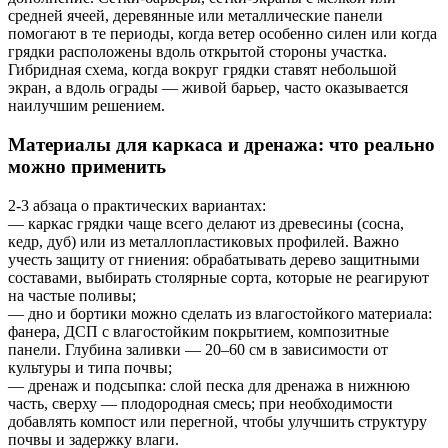
средней ячеей, деревянные или металлические панели
помогают в те периоды, когда ветер особенно силен или когда
грядки расположены вдоль открытой стороны участка.
Гибридная схема, когда вокруг грядки ставят небольшой
экран, а вдоль ограды — живой барьер, часто оказывается
наилучшим решением.
Материалы для каркаса и дренажа: что реально
можно применить
2-3 абзаца о практических вариантах:
— каркас грядки чаще всего делают из древесины (сосна,
кедр, дуб) или из металлопластиковых профилей. Важно
учесть защиту от гниения: обрабатывать дерево защитными
составами, выбирать столярные сорта, которые не реагируют
на частые поливы;
— дно и бортики можно сделать из влагостойкого материала:
фанера, ДСП с влагостойким покрытием, композитные
панели. Глубина заливки — 20–60 см в зависимости от
культуры и типа почвы;
— дренаж и подсыпка: слой песка для дренажа в нижнюю
часть, сверху — плодородная смесь; при необходимости
добавлять компост или перегной, чтобы улучшить структуру
почвы и задержку влаги.