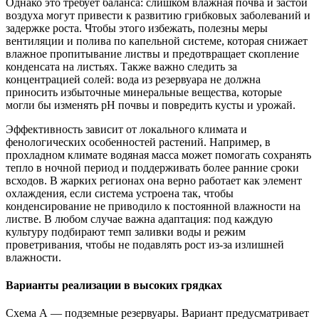
Однако это требует баланса: слишком влажная почва и застой
воздуха могут привести к развитию грибковых заболеваний и
задержке роста. Чтобы этого избежать, полезны меры
вентиляции и полива по капельной системе, которая снижает
влажное пропитывание листвы и предотвращает скопление
конденсата на листьях. Также важно следить за
концентрацией солей: вода из резервуара не должна
приносить избыточные минеральные вещества, которые
могли бы изменять pH почвы и повредить кусты и урожай.
Эффективность зависит от локального климата и
фенологических особенностей растений. Например, в
прохладном климате водяная масса может помогать сохранять
тепло в ночной период и поддерживать более ранние сроки
всходов. В жарких регионах она верно работает как элемент
охлаждения, если система устроена так, чтобы
конденсирование не приводило к постоянной влажности на
листве. В любом случае важна адаптация: под каждую
культуру подбирают темп заливки воды и режим
проветривания, чтобы не подавлять рост из-за излишней
влажности.
Варианты реализации в высоких грядках
Схема А — подземные резервуары. Вариант предусматривает