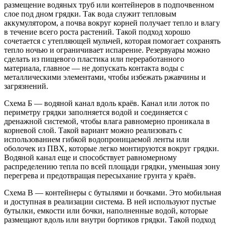
размещение водяных труб или контейнеров в подпочвенном
слое под дном грядки. Так вода служит тепловым
аккумулятором, а почва вокруг корней получает тепло и влагу
в течение всего роста растений. Такой подход хорошо
сочетается с утепляющей мульчей, которая помогает сохранять
тепло ночью и ограничивает испарение. Резервуары можно
сделать из пищевого пластика или переработанного
материала, главное — не допускать контакта воды с
металлическими элементами, чтобы избежать ржавчины и
загрязнений.
Схема Б — водяной канал вдоль краёв. Канал или лоток по
периметру грядки заполняется водой и соединяется с
дренажной системой, чтобы влага равномерно проникала в
корневой слой. Такой вариант можно реализовать с
использованием гибкой водопроницаемой ленты или
оболочек из ПВХ, которые легко монтируются вокруг грядки.
Водяной канал еще и способствует равномерному
распределению тепла по всей площади грядки, уменьшая зону
перегрева и предотвращая пересыхание грунта у краёв.
Схема В — контейнеры с бутылями и бочками. Это мобильная
и доступная в реализации система. В ней используют пустые
бутылки, емкости или бочки, наполненные водой, которые
размещают вдоль или внутри бортиков грядки. Такой подход