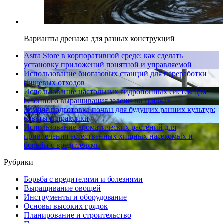
Варианты дренажа для разных конструкций
Astra Store в корпоративной среде: как сделать
установку приложений понятной и управляемой
Использование биогазовых станций для переработки
пищевых отходов
Использование настольных гидропонных систем для
сезонного выращивания зелени на грядках
Зимняя подготовка почвы для будущих ранних культур:
советы и практики
Использование ароматических растений для
привлечения естественных хищных насекомых и
борьбы с вредителями
Рубрики
Борьба с вредителями и болезнями
Выращивание овощей
Инструменты и оборудование
Основы высоких грядок
Планирование и строительство