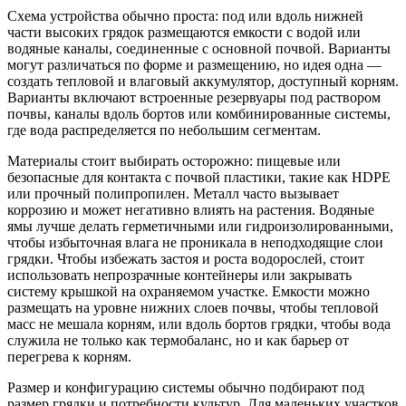
Схема устройства обычно проста: под или вдоль нижней
части высоких грядок размещаются емкости с водой или
водяные каналы, соединенные с основной почвой. Варианты
могут различаться по форме и размещению, но идея одна —
создать тепловой и влаговый аккумулятор, доступный корням.
Варианты включают встроенные резервуары под раствором
почвы, каналы вдоль бортов или комбинированные системы,
где вода распределяется по небольшим сегментам.
Материалы стоит выбирать осторожно: пищевые или
безопасные для контакта с почвой пластики, такие как HDPE
или прочный полипропилен. Металл часто вызывает
коррозию и может негативно влиять на растения. Водяные
ямы лучше делать герметичными или гидроизолированными,
чтобы избыточная влага не проникала в неподходящие слои
грядки. Чтобы избежать застоя и роста водорослей, стоит
использовать непрозрачные контейнеры или закрывать
систему крышкой на охраняемом участке. Емкости можно
размещать на уровне нижних слоев почвы, чтобы тепловой
масс не мешала корням, или вдоль бортов грядки, чтобы вода
служила не только как термобаланс, но и как барьер от
перегрева к корням.
Размер и конфигурацию системы обычно подбирают под
размер грядки и потребности культур. Для маленьких участков