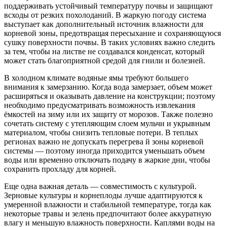
поддерживать устойчивый температуру почвы и защищают
всходы от резких похолоданий. В жаркую погоду система
выступает как дополнительный источник влажности для
корневой зоны, предотвращая пересыхание и сохраняющуюся
сушку поверхности почвы. В таких условиях важно следить
за тем, чтобы на листве не создавался конденсат, который
может стать благоприятной средой для гнили и болезней.
В холодном климате водяные ямы требуют большего
внимания к замерзанию. Когда вода замерзает, объем может
расширяться и оказывать давление на конструкции; поэтому
необходимо предусматривать возможность извлекания
ёмкостей на зиму или их защиту от морозов. Также полезно
сочетать систему с утепляющим слоем мульчи и укрывным
материалом, чтобы снизить тепловые потери. В теплых
регионах важно не допускать перегрева й зоны корневой
системы — поэтому иногда приходится уменьшать объем
воды или временно отключать подачу в жаркие дни, чтобы
сохранить прохладу для корней.
Еще одна важная деталь — совместимость с культурой.
Зерновые культуры и корнеплоды лучше адаптируются к
умеренной влажности и стабильной температуре, тогда как
некоторые травы и зелень предпочитают более аккуратную
влагу и меньшую влажность поверхности. Каплями воды на