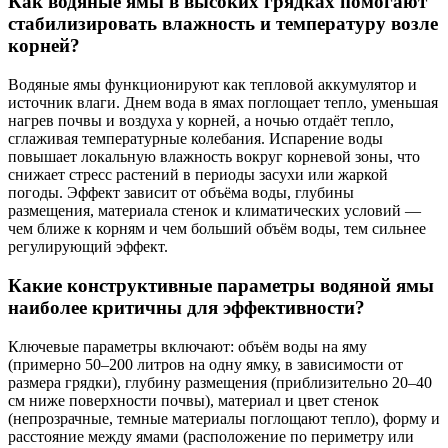
Как водяные ямы в высоких грядках помогают
стабилизировать влажность и температуру возле
корней?
Водяные ямы функционируют как тепловой аккумулятор и
источник влаги. Днем вода в ямах поглощает тепло, уменьшая
нагрев почвы и воздуха у корней, а ночью отдаёт тепло,
сглаживая температурные колебания. Испарение воды
повышает локальную влажность вокруг корневой зоны, что
снижает стресс растений в периоды засухи или жаркой
погоды. Эффект зависит от объёма воды, глубины
размещения, материала стенок и климатических условий —
чем ближе к корням и чем больший объём воды, тем сильнее
регулирующий эффект.
Какие конструктивные параметры водяной ямы
наиболее критичны для эффективности?
Ключевые параметры включают: объём воды на яму
(примерно 50–200 литров на одну ямку, в зависимости от
размера грядки), глубину размещения (приблизительно 20–40
см ниже поверхности почвы), материал и цвет стенок
(непрозрачные, темные материалы поглощают тепло), форму и
расстояние между ямами (расположение по периметру или