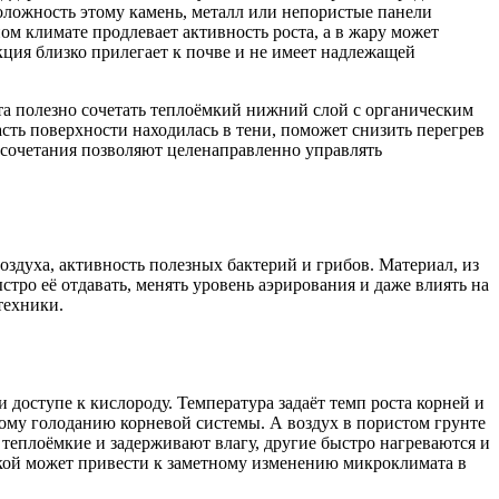
оложность этому камень, металл или непористые панели
ом климате продлевает активность роста, а в жару может
кция близко прилегает к почве и не имеет надлежащей
та полезно сочетать теплоёмкий нижний слой с органическим
асть поверхности находилась в тени, поможет снизить перегрев
 сочетания позволяют целенаправленно управлять
оздуха, активность полезных бактерий и грибов. Материал, из
стро её отдавать, менять уровень аэрирования и даже влиять на
техники.
 доступе к кислороду. Температура задаёт темп роста корней и
ому голоданию корневой системы. А воздух в пористом грунте
теплоёмкие и задерживают влагу, другие быстро нагреваются и
ядкой может привести к заметному изменению микроклимата в