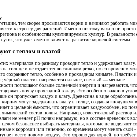
у
егетации, тем скорее просыпаются корни и начинают работать ми
ивести к стрессу для растений. Именно поэтому важно не прост
 региона и особенностям культивируемых культур. В реальности
 суток, что уже заметно влияет на развитие корневой системы.
уют с теплом и влагой
тих материалов по-разному проводит тепло и удерживает влагу.
 на солнце и не отдает тепло слишком резко, но со временем мо
го сохраняют тепло, особенно в прохладном климате. Пластик и
ва; чёрный пластик нагревается сильнее, светлый — меньше.
ости поглощают больше солнечной энергии и нагреваются, что 
держать почву прохладной в жару. Это особенно важно в условия
ше он пропускает воздух и влагу. Древесина в виде обработанн
 кирпич могут задерживать влагу в толще, создавая «подушку» 
дёт о цельной ёмкости, что ограничивает воздухообмен, но позв
 химический состав почвы. Например, известняковый раствор и
лаги не меняет pH почвы напрямую, но в составе древесных вол
целом безопаснее выбирать материалы, которые не выделяют сол
нные к коррозии или гниению, со временем могут менять свой «
тупает место новому воздуху. Это хорошо для корней, но требуе