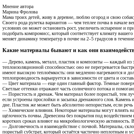
Мнение автора
Марина Фролова
Мама троих детей, живу в деревне, люблю огород и свою собак
Своего рода рулетка вариантов — чем теплее почва в начале в
условиях он может остановить рост, увеличить испарение и пр
подобрать компромисс, который соответствует климату вашего
меняет динамику температур в почве на 2–5 градусов в течение
Какие материалы бывают и как они взаимодейств
— Дерево, камень, металл, пластик и композиты — каждый из э
теплоизоляционной способностью: оно не перегревается быстро
имеют высокую теплоёмкость: они медленно нагреваются и дол
теплопроводность варьируется в зависимости от цвета и соста
— Цвет материала — еще один главный фактор. Темные поверхн
Светлые оттенки отражают часть солнечного потока и помогают 
— Пористость и дренаж. Чем материал более пористый, тем луч
если устроены прослойки и засыпка дренажного слоя. Камень и
дне. Пластик же может быть абсолютно непористым, если речь и
— Химические влияния. Некоторые материалы могут влиять на
щёлочность почвы. Древесина без покрытия под воздействием в
коротких сроках влияют на микробиологическую активность. В 
— Долговечность и взаимодействие с почвой. Материалы, скло
пористый субстрат, который остаётся частично неплотным и ус