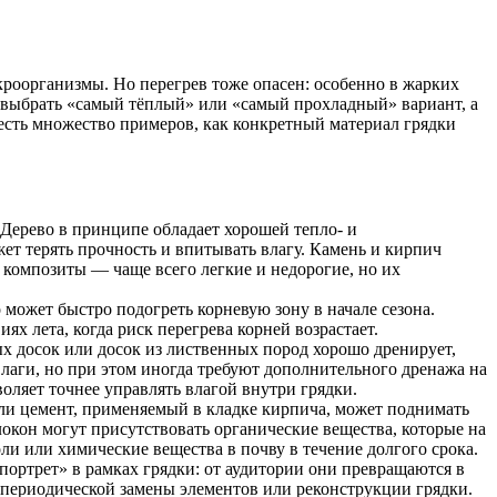
кроорганизмы. Но перегрев тоже опасен: особенно в жарких
о выбрать «самый тёплый» или «самый прохладный» вариант, а
 есть множество примеров, как конкретный материал грядки
 Дерево в принципе обладает хорошей тепло- и
жет терять прочность и впитывать влагу. Камень и кирпич
 композиты — чаще всего легкие и недорогие, но их
может быстро подогреть корневую зону в начале сезона.
х лета, когда риск перегрева корней возрастает.
ых досок или досок из лиственных пород хорошо дренирует,
влаги, но при этом иногда требуют дополнительного дренажа на
оляет точнее управлять влагой внутри грядки.
ли цемент, применяемый в кладке кирпича, может поднимать
окон могут присутствовать органические вещества, которые на
и или химические вещества в почву в течение долгого срока.
портрет» в рамках грядки: от аудитории они превращаются в
т периодической замены элементов или реконструкции грядки.