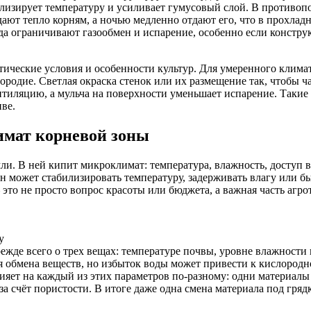
илизирует температуру и усиливает гумусовый слой. В противоп
ают тепло корням, а ночью медленно отдают его, что в прохладн
да ограничивают газообмен и испарение, особенно если констру
ические условия и особенности культур. Для умеренного клима
ородие. Светлая окраска стенок или их размещение так, чтобы ч
нтиляцию, а мульча на поверхности уменьшает испарение. Такие
ве.
имат корневой зоны
ли. В ней кипит микроклимат: температура, влажность, доступ в
н может стабилизировать температуру, задерживать влагу или бы
то не просто вопрос красоты или бюджета, а важная часть агро
у
жде всего о трех вещах: температуре почвы, уровне влажности и
я обмена веществ, но избыток воды может привести к кислородн
ияет на каждый из этих параметров по-разному: одни материалы 
за счёт пористости. В итоге даже одна смена материала под гр