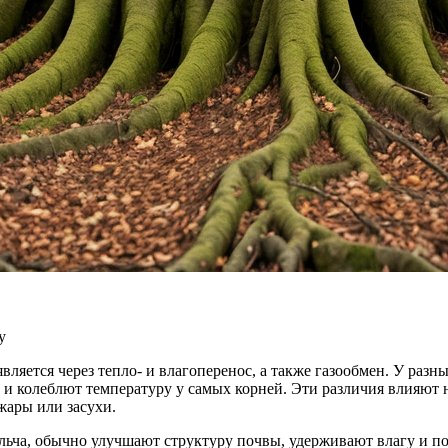
у
ляется через тепло- и влагоперенос, а также газообмен. У разн
и колеблют температуру у самых корней. Эти различия влияют н
жары или засухи.
ульча, обычно улучшают структуру почвы, удерживают влагу и 