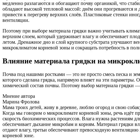
медленно разлагаются и обогащают почву органикой, что стаб
обладают высокой тепловой массой: днём они прогреваются и д
привести к перегреву верхних слоёв. Пластиковые стенки иног
вентиляции.
Поэтому при выборе материала грядки важно учитывать климат
верхним слоем, который удерживает влагу и обеспечивает плод
летом. Дренажное дно и слой крупного субстрата улучшают ве
микроклиматом корневой зоны и сокращать потребность в поли
Влияние материала грядки на микрокл
Почва под нашими ростками — это не просто смесь песка и зем
которого сделана грядка, напрямую влияет на эти параметры. О
химический состав почвы. Поэтому выбор материала грядки — э
Мнение автора
Марина Фролова
Мама троих детей, живу в деревне, люблю огород и свою собак
Когда мы говорим о микроклимате корневой зоны, речь идёт пре
скорость биохимических процессов. Влага нужна растениям дл
обеспечивает дыхание микробам и корням. Материал грядки вл
отдают влагу, третьи обеспечивают превосходную вентиляцию 
корневой зоне.