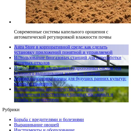
Современные системы капельного орошения с
автоматической регулировкой влажности почвы
Astra Store в корпоративной среде: как сделать
установку приложений понятной и управляемой
Использование биогазовых станций для переработки
пищевых отходов
Использование настольных гидропонных систем для
сезонного выращивания зелени на грядках
Зимняя подготовка почвы для будущих ранних культур:
советы и практики
Использование ароматических растений для
привлечения естественных хищных насекомых и
борьбы с вредителями
Рубрики
Борьба с вредителями и болезнями
Выращивание овощей
Инструменты и оборудование