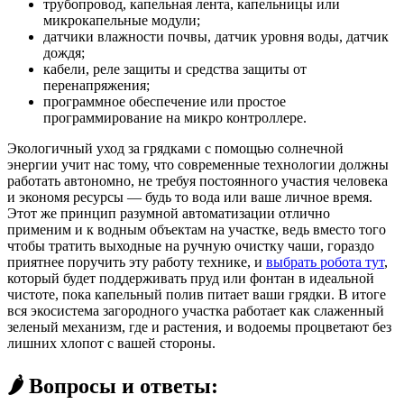
трубопровод, капельная лента, капельницы или
микрокапельные модули;
датчики влажности почвы, датчик уровня воды, датчик
дождя;
кабели, реле защиты и средства защиты от
перенапряжения;
программное обеспечение или простое
программирование на микро контроллере.
Экологичный уход за грядками с помощью солнечной
энергии учит нас тому, что современные технологии должны
работать автономно, не требуя постоянного участия человека
и экономя ресурсы — будь то вода или ваше личное время.
Этот же принцип разумной автоматизации отлично
применим и к водным объектам на участке, ведь вместо того
чтобы тратить выходные на ручную очистку чаши, гораздо
приятнее поручить эту работу технике, и
выбрать робота тут
,
который будет поддерживать пруд или фонтан в идеальной
чистоте, пока капельный полив питает ваши грядки. В итоге
вся экосистема загородного участка работает как слаженный
зеленый механизм, где и растения, и водоемы процветают без
лишних хлопот с вашей стороны.
🌶️ Вопросы и ответы: