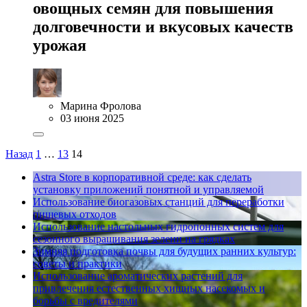
овощных семян для повышения
долговечности и вкусовых качеств
урожая
Марина Фролова
03 июня 2025
Назад
1
…
13
14
Astra Store в корпоративной среде: как сделать
установку приложений понятной и управляемой
Использование биогазовых станций для переработки
пищевых отходов
Использование настольных гидропонных систем для
сезонного выращивания зелени на грядках
Зимняя подготовка почвы для будущих ранних культур:
советы и практики
Использование ароматических растений для
привлечения естественных хищных насекомых и
борьбы с вредителями