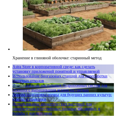
Хранение в глиняной оболочке: старинный метод
Astra Store в корпоративной среде: как сделать
установку приложений понятной и управляемой
Использование биогазовых станций для переработки
пищевых отходов
Использование настольных гидропонных систем для
сезонного выращивания зелени на грядках
Зимняя подготовка почвы для будущих ранних культур:
советы и практики
Использование ароматических растений для
привлечения естественных хищных насекомых и
борьбы с вредителями