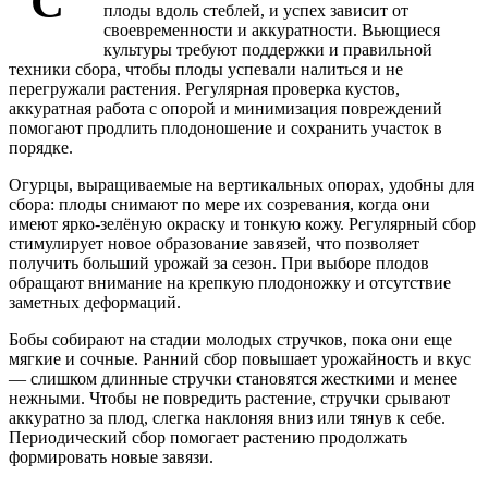
С
плоды вдоль стеблей, и успех зависит от
своевременности и аккуратности. Вьющиеся
культуры требуют поддержки и правильной
техники сбора, чтобы плоды успевали налиться и не
перегружали растения. Регулярная проверка кустов,
аккуратная работа с опорой и минимизация повреждений
помогают продлить плодоношение и сохранить участок в
порядке.
Огурцы, выращиваемые на вертикальных опорах, удобны для
сбора: плоды снимают по мере их созревания, когда они
имеют ярко-зелёную окраску и тонкую кожу. Регулярный сбор
стимулирует новое образование завязей, что позволяет
получить больший урожай за сезон. При выборе плодов
обращают внимание на крепкую плодоножку и отсутствие
заметных деформаций.
Бобы собирают на стадии молодых стручков, пока они еще
мягкие и сочные. Ранний сбор повышает урожайность и вкус
— слишком длинные стручки становятся жесткими и менее
нежными. Чтобы не повредить растение, стручки срывают
аккуратно за плод, слегка наклоняя вниз или тянув к себе.
Периодический сбор помогает растению продолжать
формировать новые завязи.