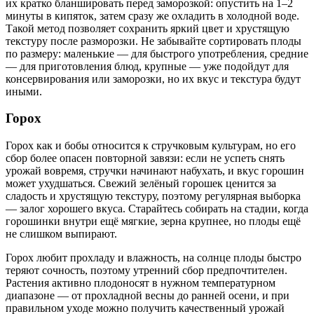
их кратко бланшировать перед заморозкой: опустить на 1–2
минуты в кипяток, затем сразу же охладить в холодной воде.
Такой метод позволяет сохранить яркий цвет и хрустящую
текстуру после разморозки. Не забывайте сортировать плоды
по размеру: маленькие — для быстрого употребления, средние
— для приготовления блюд, крупные — уже подойдут для
консервирования или заморозки, но их вкус и текстура будут
иными.
Горох
Горох как и бобы относится к стручковым культурам, но его
сбор более опасен повторной завязи: если не успеть снять
урожай вовремя, стручки начинают набухать, и вкус горошин
может ухудшаться. Свежий зелёный горошек ценится за
сладость и хрустящую текстуру, поэтому регулярная выборка
— залог хорошего вкуса. Старайтесь собирать на стадии, когда
горошинки внутри ещё мягкие, зерна крупнее, но плоды ещё
не слишком выпирают.
Горох любит прохладу и влажность, на солнце плоды быстро
теряют сочность, поэтому утренний сбор предпочтителен.
Растения активно плодоносят в нужном температурном
диапазоне — от прохладной весны до ранней осени, и при
правильном уходе можно получить качественный урожай