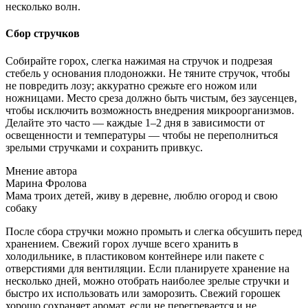
несколько волн.
Сбор стручков
Собирайте горох, слегка нажимая на стручок и подрезая
стебель у основания плодоножки. Не тяните стручок, чтобы
не повредить лозу; аккуратно срежьте его ножом или
ножницами. Место среза должно быть чистым, без заусенцев,
чтобы исключить возможность внедрения микроорганизмов.
Делайте это часто — каждые 1–2 дня в зависимости от
освещенности и температуры — чтобы не переполниться
зрелыми стручками и сохранить привкус.
Мнение автора
Марина Фролова
Мама троих детей, живу в деревне, люблю огород и свою
собаку
После сбора стручки можно промыть и слегка обсушить перед
хранением. Свежий горох лучше всего хранить в
холодильнике, в пластиковом контейнере или пакете с
отверстиями для вентиляции. Если планируете хранение на
несколько дней, можно отобрать наиболее зрелые стручки и
быстро их использовать или заморозить. Свежий горошек
хорошо сохраняет аромат, если не перегревается и не