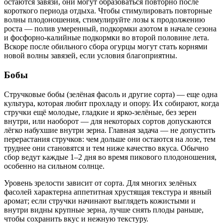
остаются завязи, они могут образоваться повторно после
короткого периода отдыха. Чтобы стимулировать повторные
волны плодоношения, стимулируйте лозы к продолжению
роста — полив умеренный, подкормки азотом в начале сезона
и фосфорно-калийные подкормки во второй половине лета.
Вскоре после обильного сбора огурцы могут стать корнями
новой волны завязей, если условия благоприятны.
Бобы
Стручковые бобы (зелёная фасоль и другие сорта) — еще одна
культура, которая любит прохладу и опору. Их собирают, когда
стручки ещё молодые, гладкие и ярко-зелёные, без зерен
внутри, или наоборот — для некоторых сортов допускаются
лёгко набухшие внутри зерна. Главная задача — не допустить
перерастания стручков: чем дольше они остаются на лозе, тем
труднее они становятся и тем ниже качество вкуса. Обычно
сбор ведут каждые 1–2 дня во время пикового плодоношения,
особенно на сильном солнце.
Уровень зрелости зависит от сорта. Для многих зелёных
фасолей характерна аппетитная хрустящая текстура и явный
аромат; если стручки начинают выглядеть кожистыми и
внутри видны крупные зерна, лучше снять плоды раньше,
чтобы сохранить вкус и нежную текстуру.