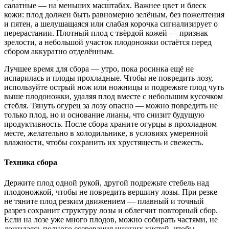
салатные — на меньших масштабах. Важнее цвет и блеск
кожи: плод должен быть равномерно зелёным, без пожелтения
и пятен, а шелушащаяся или слабая корочка сигнализирует о
перерастании. Плотный плод с твёрдой кожей — признак
зрелости, а небольшой участок плодоножки остаётся перед
сбором аккуратно отделённым.
Лучшее время для сбора — утро, пока росинка ещё не
испарилась и плоды прохладные. Чтобы не повредить лозу,
используйте острый нож или ножницы и подрежьте плод чуть
выше плодоножки, удаляя плод вместе с небольшим кусочком
стебля. Тянуть огурец за лозу опасно — можно повредить не
только плод, но и основание лианы, что снизит будущую
продуктивность. После сбора храните огурцы в прохладном
месте, желательно в холодильнике, в условиях умеренной
влажности, чтобы сохранить их хрустящесть и свежесть.
Техника сбора
Держите плод одной рукой, другой подрежьте стебель над
плодоножкой, чтобы не повредить вершину лозы. При резке
не тяните плод резким движением — плавный и точный
разрез сохранит структуру лозы и облегчит повторный сбор.
Если на лозе уже много плодов, можно собирать частями, не
дожидаясь полного созревания нижних кистей, чтобы