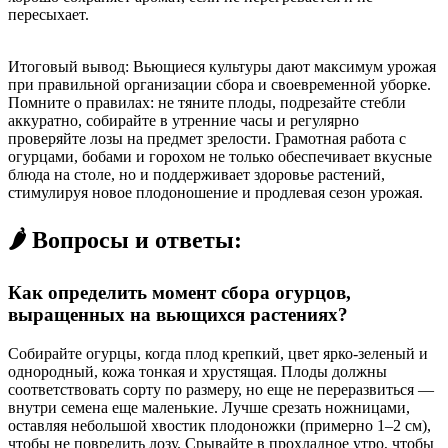
пересыхает.
Итоговый вывод: Вьющиеся культуры дают максимум урожая
при правильной организации сбора и своевременной уборке.
Помните о правилах: не тяните плоды, подрезайте стебли
аккуратно, собирайте в утренние часы и регулярно
проверяйте лозы на предмет зрелости. Грамотная работа с
огурцами, бобами и горохом не только обеспечивает вкусные
блюда на столе, но и поддерживает здоровье растений,
стимулируя новое плодоношение и продлевая сезон урожая.
🌶️ Вопросы и ответы:
Как определить момент сбора огурцов,
выращенных на вьющихся растениях?
Собирайте огурцы, когда плод крепкий, цвет ярко-зеленый и
однородный, кожа тонкая и хрустящая. Плоды должны
соответствовать сорту по размеру, но еще не переразвиться —
внутри семена еще маленькие. Лучше срезать ножницами,
оставляя небольшой хвостик плодоножки (примерно 1–2 см),
чтобы не повредить лозу. Срывайте в прохладное утро, чтобы