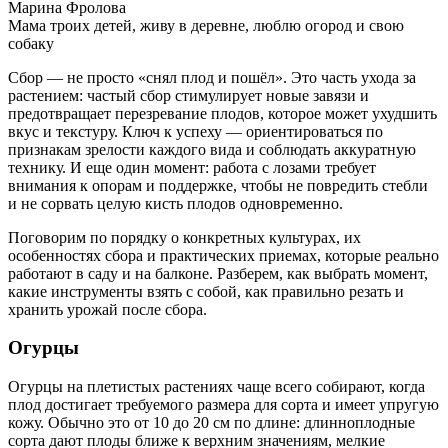
Марина Фролова
Мама троих детей, живу в деревне, люблю огород и свою
собаку
Сбор — не просто «снял плод и пошёл». Это часть ухода за
растением: частый сбор стимулирует новые завязи и
предотвращает перезревание плодов, которое может ухудшить
вкус и текстуру. Ключ к успеху — ориентироваться по
признакам зрелости каждого вида и соблюдать аккуратную
технику. И еще один момент: работа с лозами требует
внимания к опорам и поддержке, чтобы не повредить стебли
и не сорвать целую кисть плодов одновременно.
Поговорим по порядку о конкретных культурах, их
особенностях сбора и практических приемах, которые реально
работают в саду и на балконе. Разберем, как выбрать момент,
какие инструменты взять с собой, как правильно резать и
хранить урожай после сбора.
Огурцы
Огурцы на плетистых растениях чаще всего собирают, когда
плод достигает требуемого размера для сорта и имеет упругую
кожу. Обычно это от 10 до 20 см по длине: длинноплодные
сорта дают плоды ближе к верхним значениям, мелкие