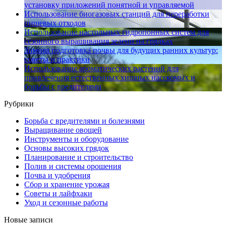
установку приложений понятной и управляемой
Использование биогазовых станций для переработки
пищевых отходов
Использование настольных гидропонных систем для
сезонного выращивания зелени на грядках
Зимняя подготовка почвы для будущих ранних культур:
советы и практики
Использование ароматических растений для
привлечения естественных хищных насекомых и
борьбы с вредителями
Рубрики
Борьба с вредителями и болезнями
Выращивание овощей
Инструменты и оборудование
Основы высоких грядок
Планирование и строительство
Полив и системы орошения
Почва и удобрения
Сбор и хранение урожая
Советы и лайфхаки
Уход и сезонные работы
Новые записи