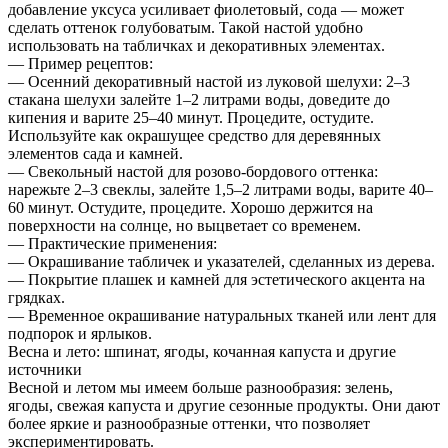
добавление уксуса усиливает фиолетовый, сода — может
сделать оттенок голубоватым. Такой настой удобно
использовать на табличках и декоративных элементах.
— Пример рецептов:
— Осенний декоративный настой из луковой шелухи: 2–3
стакана шелухи залейте 1–2 литрами воды, доведите до
кипения и варите 25–40 минут. Процедите, остудите.
Используйте как окрашущее средство для деревянных
элементов сада и камней.
— Свекольный настой для розово-бордового оттенка:
нарежьте 2–3 свеклы, залейте 1,5–2 литрами воды, варите 40–
60 минут. Остудите, процедите. Хорошо держится на
поверхности на солнце, но выцветает со временем.
— Практические применения:
— Окрашивание табличек и указателей, сделанных из дерева.
— Покрытие плашек и камней для эстетического акцента на
грядках.
— Временное окрашивание натуральных тканей или лент для
подпорок и ярлыков.
Весна и лето: шпинат, ягоды, кочанная капуста и другие
источники
Весной и летом мы имеем больше разнообразия: зелень,
ягоды, свежая капуста и другие сезонные продукты. Они дают
более яркие и разнообразные оттенки, что позволяет
экспериментировать.