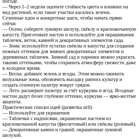
погоде.
— Через 1–2 недели оцените стойкость цвета и влияние на
вид растений, если такие участки касались зелени.
Сезонные идеи и конкретные шаги, чтобы начать прямо
сейчас
— Осень: соберите луковую шелуху, свёклу и краснокочанную
капусту. Приготовьте настои и используйте для окрашивания
табличек, веток, камней и декоративных элементов сада.
— Зима: используйте остатки свёклы и капусты для создания
нежных оттенков для зимних декоративных элементов и
деревянных табличек. Зимний сад и парники можно украсить
такими оттенками, чтобы сохранить атмосферу свежести даже
в холодное время.
— Весна: добавьте зелень и ягоды. Этим можно оживить
визуальные зоны, обозначить высадку ранних культур и
создать сезонную палитру вокруг грядок.
— Лето: расширьте палитру за счёт куркумы и ягод. Ягодные
настои дадут более глубокие оттенки, куркума — ярко-желтые
акценты.
Практические списки идей (разметка ul/li)
— Используйте для украшения:
— Таблички с надписями, окрашенные настоем из
краснокочанной капусты (фиолетовый) или свёклы (розовый).
— Декоративные камни и гравий, окрашенные луковой
шелухой.