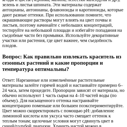
зелень и листья шпината. Эти материалы содержат
антоцианы, антонианы, флавоноиды и каротиноиды, которые
дают разные оттенки. При использовании помните, что
окрашивающие растворы могут влиять на цвет почвы и
листьев, поэтому начинайте с небольших концентраций,
тестируйте на небольшой площади и избегайте попадания на
съедобные части без промывки. Используйте декоративные
участки или растения, где цвет важнее, чем съедобность
плодов.
Вопрос: Как правильно извлекать краситель из
сезонных растений и какие пропорции и
температура оптимальны?
Ответ: Нарезанные или измельчённые растительные
материалы залейте горячей водой и настаивайте примерно 6–
24 часа, затем процедите. Пропорции зависят от материала, но
обычно используют 1 часть сырья на 4–10 частей воды (по
объему). Для насыщенного оттенка настраивайте
концентрацию поменьше или большеи поэкспериментируйте.
Цвет можно скорректировать с помощью pH: добавление
лимонной кислоты или уксуса часто смещает оттенок к
теплым тонам; щелочные условия могут сдвинуть цвет в
синий/голубой диапазон. Хранить настой можно в