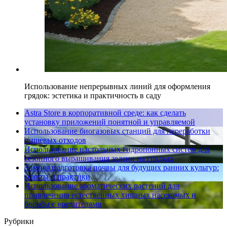
Использование непрерывных линий для оформления
грядок: эстетика и практичность в саду
Astra Store в корпоративной среде: как сделать
установку приложений понятной и управляемой
Использование биогазовых станций для переработки
пищевых отходов
Использование настольных гидропонных систем для
сезонного выращивания зелени на грядках
Зимняя подготовка почвы для будущих ранних культур:
советы и практики
Использование ароматических растений для
привлечения естественных хищных насекомых и
борьбы с вредителями
Рубрики