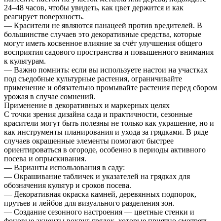
24–48 часов, чтобы увидеть, как цвет держится и как
реагирует поверхность.
— Красители не являются панацеей против вредителей. В
большинстве случаев это декоративные средства, которые
могут иметь косвенное влияние за счёт улучшения общего
восприятия садового пространства и повышенного внимания
к культурам.
— Важно помнить: если вы используете настои на участках
под съедобные культурные растения, ограничивайте
применение и обязательно промывайте растения перед сбором
урожая в случае сомнений.
Применение в декоративных и маркерных целях
С точки зрения дизайна сада и практичности, сезонные
красители могут быть полезны не только как украшение, но и
как инструменты планирования и ухода за грядками. В ряде
случаев окрашенные элементы помогают быстрее
ориентироваться в огороде, особенно в периоды активного
посева и опрыскивания.
— Варианты использования в саду:
— Окрашивание табличек и указателей на грядках для
обозначения культур и сроков посева.
— Декоративная окраска камней, деревянных подпорок,
прутьев и лейбов для визуального разделения зон.
— Создание сезонного настроения — цветные стенки и
фоновые акценты вокруг грядок, которые приятно смотреть