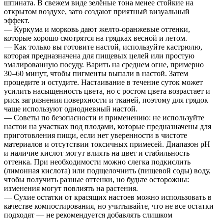
шпината. В свежем виде зелёные тона менее стойкие на
открытом воздухе, зато создают приятный визуальный
эффект.
— Куркума и морковь дают желто-оранжевые оттенки,
которые хорошо смотрятся на грядках весной и летом.
— Как только вы готовите настой, используйте кастрюлю,
которая предназначена для пищевых целей или простую
эмалированную посуду. Варить на среднем огне, примерно
30–60 минут, чтобы пигменты выпали в настой. Затем
процедите и остудите. Настаивание в течение суток может
усилить насыщенность цвета, но с ростом цвета возрастает и
риск загрязнения поверхности и тканей, поэтому для грядок
чаще используют однодневный настой.
— Советы по безопасности и применению: не используйте
настои на участках под плодами, которые предназначены для
приготовления пищи, если нет уверенности в чистоте
материалов и отсутствии токсичных примесей. Диапазон pH
и наличие кислот могут влиять на цвет и стабильность
оттенка. При необходимости можно слегка подкислить
(лимонная кислота) или подщелочнить (пищевой соды) воду,
чтобы получить разные оттенки, но будьте осторожны:
изменения могут повлиять на растения.
— Сухие остатки от красящих настоев можно использовать в
качестве компостирования, но учитывайте, что не все остатки
подходят — не рекомендуется добавлять слишком