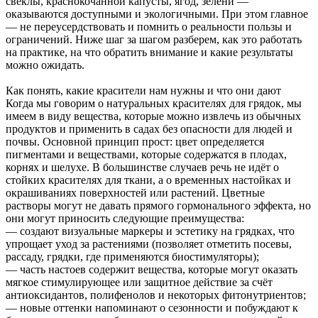
свеклы, краснокочанной капусты, ягод, зелени —
оказываются доступными и экологичными. При этом главное
— не переусердствовать и помнить о реальности пользы и
ограничений. Ниже шаг за шагом разберем, как это работать
на практике, на что обратить внимание и какие результаты
можно ожидать.
Как понять, какие красители нам нужны и что они дают
Когда мы говорим о натуральных красителях для грядок, мы
имеем в виду вещества, которые можно извлечь из обычных
продуктов и применить в садах без опасности для людей и
почвы. Основной принцип прост: цвет определяется
пигментами и веществами, которые содержатся в плодах,
корнях и шелухе. В большинстве случаев речь не идёт о
стойких красителях для ткани, а о временных настойках и
окрашиваниях поверхностей или растений. Цветные
растворы могут не давать прямого гормонального эффекта, но
они могут приносить следующие преимущества:
— создают визуальные маркеры и эстетику на грядках, что
упрощает уход за растениями (позволяет отметить посевы,
рассаду, грядки, где применяются биостимуляторы);
— часть настоев содержит вещества, которые могут оказать
мягкое стимулирующее или защитное действие за счёт
антиоксидантов, полифенолов и некоторых фитонутриентов;
— новые оттенки напоминают о сезонности и побуждают к