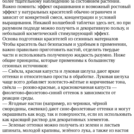
более тщательному наблюдению за состоянием растений.
Важно помнить: эффект окрашивания и возможный ростовый
эффект у натуральных красителей обычно ограничен и
зависит от конкретной смеси, концентрации и условий
выращивания. Никакой волшебной таблетки здесь нет, но при
разумном подходе можно получить и декоративную пользу, и
небольшой косметический стимулирующий эффект.
Основа подготовки красителей из сезонных материалов
Чтобы краситель был безопасным и удобным в применении,
важно правильно приготовить настой, отделить твердые
части и использовать полученную жидкость разумно. Ниже
общие принципы, которые применимы к большинству
сезонных источников:
— Свёкла, красная капуста и луковая шелуха дают яркие
оттенки и относительно просты в обработке. Луковая шелуха
чаще всего добавляет золотисто-жёлтые и коричневые тона,
свёкла — розово-красные, а краснокочанная капуста —
фиолетово-фиолетово-синий оттенок в зависимости от
реакции среды.
— Ягодные настои (например, из черники, чёрной
смородины, ежевики) дают сине-фиолетовые оттенки и могут
окрашивать как воду, так и поверхности, если их использовать
как красящий раствор для декоративных элементов.
— Зеленые оттенки можно получить из зелени и листьев
шпината, молодой крапивы, зелёного лука, а также из настоя