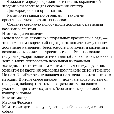
— Флажки и маркеры, сделанные из ткани, окрашенной
ягодами или зеленью для обозначения культур.
— Для маркировки и ориентации:
— Разделяйте грядки по оттенкам — так легче
ориентироваться в сезонных посевах.
— Создайте сезонную полосу вдоль дорожки с цветными
камнями и лентами.
Итоговые размышления
Использование сезонных натуральных красителей в саду —
это во многом творческий подход с экологическим уклоном:
доступные материалы, безопасность для почвы и растений и
возможность создать настроение сезона. Реально можно
получить декоративные оттенки для табличек, палет, камней и
лент, а также попробовать небольшой визуальный
эксперимент с возможным минимальным стимулирующим
эффектом на растения благодаря комплексам фитонутриентов.
Но не забывайте: это не панацея и не замена агротехническим
методам. В итоге самое важное — получать удовольствие от
процесса, наблюдать за тем, как цвета живут на вашем
участке, и при этом сохранять безопасность для съедобных
культур и почвы.
Мнение автора
Марина Фролова
Мама троих детей, живу в деревне, люблю огород и свою
собаку