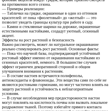
на протяжении всего сезона.
— Примеры реализации:
— Таблички на грядке, окрашенные в один из оттенков
красителей: от пика «фиолетовый» до «желтый» — это
позволит увидеть границы культур при работе в саду.
— Камни и стеклянные шарики на дорожке, окрашенные
естественными настойками, создадут уютный, сезонный
акцент.
Эффекты на рост растений и безопасность
Важно рассмотреть, может ли натуральное окрашивание
реально стимулировать рост растений. Основные факты:
— Пока что научной базы, подтверждающей устойчивый
ростовый эффект именно от окрашивания настойками из
сезонных красителей, немного. В большинстве случаев
эффект ограничен декоративной стороной и общим
улучшением внимания к растениям.
— В составе настоев встречаются полифенолы,
антиоксиданты и флавоноиды. Эти вещества сами по себе не
являются ростовыми гормонами, но могут частично влиять на
защиту растений и устойчивость к неблагоприятным
условиям.
— В случае несоблюдения мер предосторожности настои
могут повлиять на кислотность почвы или вызвать локальное
раздражение тканей. Поэтому избегайте прямого контакта