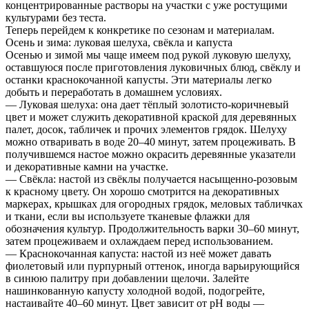
концентрированные растворы на участки с уже ростущими
культурами без теста.
Теперь перейдем к конкретике по сезонам и материалам.
Осень и зима: луковая шелуха, свёкла и капуста
Осенью и зимой мы чаще имеем под рукой луковую шелуху,
оставшуюся после приготовления луковичных блюд, свёклу и
останки краснокочанной капусты. Эти материалы легко
добыть и переработать в домашнем условиях.
— Луковая шелуха: она дает тёплый золотисто-коричневый
цвет и может служить декоративной краской для деревянных
палет, досок, табличек и прочих элементов грядок. Шелуху
можно отваривать в воде 20–40 минут, затем процеживать. В
получившемся настое можно окрасить деревянные указатели
и декоративные камни на участке.
— Свёкла: настой из свёклы получается насыщенно-розовым
к красному цвету. Он хорошо смотрится на декоративных
маркерах, крышках для огородных грядок, меловых табличках
и ткани, если вы используете тканевые флажки для
обозначения культур. Продолжительность варки 30–60 минут,
затем процеживаем и охлаждаем перед использованием.
— Краснокочанная капуста: настой из неё может давать
фиолетовый или пурпурный оттенок, иногда варьирующийся
в синюю палитру при добавлении щелочи. Залейте
нашинкованную капусту холодной водой, подогрейте,
настаивайте 40–60 минут. Цвет зависит от pH воды —