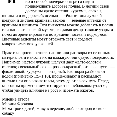
но и способ подчеркивать ритм сада и
поддерживать здоровье почвы. В летний сезон
доступны яркие оттенки куркумы, свёклы,
шпината и водорослей; осенью — тёплые тона луковой
шелухи и листьев крапивы; весной — зелёные оттенки от
крапивы и шпината. Эти пигменты можно добавлять в полив
или наносить на слой мульчи, создавая декоративные узоры и
помогая ориентироваться во времени посева и подкормок.
Цветовые акценты могут отражать свет и создают
микроклимат вокруг корней.
Практика проста: готовят настои или растворы из сезонных
материалов и наносят их на влажную или сухую поверхность.
Например: настой луковой шелухи даёт желто-золотой
оттенок; свекольный сок — розово-красный; отвар капусты —
фиолетовый; куркума — янтарный. Растворы разбавляют
водой (примерно 1:5–1:10), процеживают и распыляют
кистью или опрыскивателем, затем дают высохнуть. Перед
массовым применением тестируют на небольшом участке,
чтобы увидеть влияние на рост и избежать ожогов.
Мнение автора
Марина Фролова
Мама троих детей, живу в деревне, люблю огород и свою
собаку