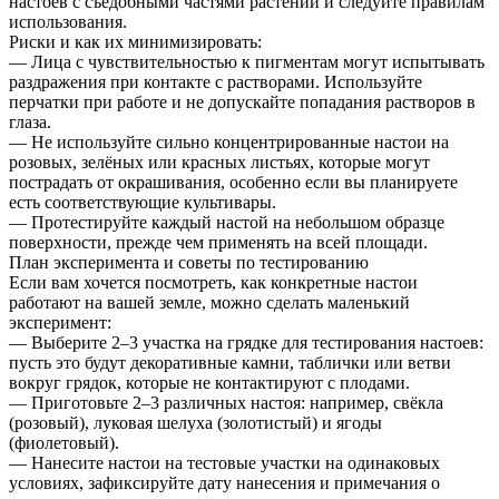
настоев с съедобными частями растений и следуйте правилам
использования.
Риски и как их минимизировать:
— Лица с чувствительностью к пигментам могут испытывать
раздражения при контакте с растворами. Используйте
перчатки при работе и не допускайте попадания растворов в
глаза.
— Не используйте сильно концентрированные настои на
розовых, зелёных или красных листьях, которые могут
пострадать от окрашивания, особенно если вы планируете
есть соответствующие культивары.
— Протестируйте каждый настой на небольшом образце
поверхности, прежде чем применять на всей площади.
План эксперимента и советы по тестированию
Если вам хочется посмотреть, как конкретные настои
работают на вашей земле, можно сделать маленький
эксперимент:
— Выберите 2–3 участка на грядке для тестирования настоев:
пусть это будут декоративные камни, таблички или ветви
вокруг грядок, которые не контактируют с плодами.
— Приготовьте 2–3 различных настоя: например, свёкла
(розовый), луковая шелуха (золотистый) и ягоды
(фиолетовый).
— Нанесите настои на тестовые участки на одинаковых
условиях, зафиксируйте дату нанесения и примечания о