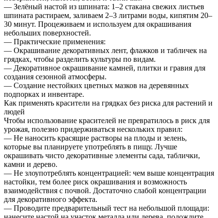
— Зелёный настой из шпината: 1–2 стакана свежих листьев
шпината растираем, заливаем 2–3 литрами воды, кипятим 20–
30 минут. Процеживаем и используем для окрашивания
небольших поверхностей.
— Практические применения:
— Окрашивание декоративных лент, флажков и табличек на
грядках, чтобы разделить культуры по видам.
— Декоративное окрашивание камней, плитки и гравия для
создания сезонной атмосферы.
— Создание нестойких цветных мазков на деревянных
подпорках и инвентаре.
Как применять красители на грядках без риска для растений и
людей
Чтобы использование красителей не превратилось в риск для
урожая, полезно придерживаться нескольких правил:
— Не наносить красящие растворы на плоды и зелень,
которые вы планируете употреблять в пищу. Лучше
окрашивать чисто декоративные элементы сада, таблички,
камни и дерево.
— Не злоупотреблять концентрацией: чем выше концентрация
настойки, тем более риск окрашивания и возможность
взаимодействия с почвой. Достаточно слабой концентрации
для декоративного эффекта.
— Проводите предварительный тест на небольшой площади:
нанесите настой на участок металла или дерева, подождите