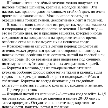
— Шпинат и зелень: зелёный оттенок можно получить из
настоев листьев шпината, крапивы, молодой зелени. Эти
настои, как правило, дают не слишком стойкий цвет, но очень
приятный и экологичный. Можно использовать для
окрашивания тонких тканей, декоративных лент и табличек.
— Ягоды и ягодно-цветочные ингредиенты: черника, ежевика
и смородина дают сине-фиолетовые оттенки. Настой ягод —
это не только цвет, но и красящие вещества, которые иногда
сохраняются на поверхности на продолжительное время,
особенно если вы используете их на некислой среде.
— Краснокочанная капуста в летний период: фиолетовый
оттенок может держаться достаточно хорошо на некоторых
поверхностях, особенно если оставить настой на солёной или
кислой среде. Но со временем цвет выцветает под солнцем,
поэтому используйте для временных декоративных целей.
— Куркума и морковь для желто-оранжевых оттенков:
куркума особенно хорошо работает на ткани и камнях, а для
грядок — как декоративный акцент в подпорках, лейбах и
табличках. Куркума не всегда безопасна для съедобных
культур — избегайте прямого контакта с плодами и зеленью.
— Пример рецептов:
— Ягодный настой из черники: 2–3 стакана ягод залейте 1–1,5
литрами воды, доведите до кипения и варите 20–30 минут,
затем процедите. Остудите и наносите на декоративные
поверхности, палетты, ветви и таблички.