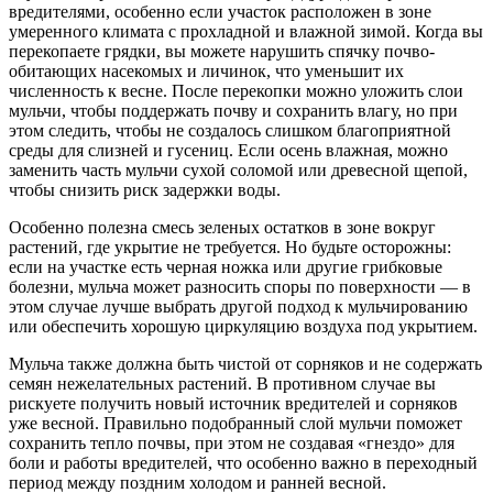
вредителями, особенно если участок расположен в зоне
умеренного климата с прохладной и влажной зимой. Когда вы
перекопаете грядки, вы можете нарушить спячку почво-
обитающих насекомых и личинок, что уменьшит их
численность к весне. После перекопки можно уложить слои
мульчи, чтобы поддержать почву и сохранить влагу, но при
этом следить, чтобы не создалось слишком благоприятной
среды для слизней и гусениц. Если осень влажная, можно
заменить часть мульчи сухой соломой или древесной щепой,
чтобы снизить риск задержки воды.
Особенно полезна смесь зеленых остатков в зоне вокруг
растений, где укрытие не требуется. Но будьте осторожны:
если на участке есть черная ножка или другие грибковые
болезни, мульча может разносить споры по поверхности — в
этом случае лучше выбрать другой подход к мульчированию
или обеспечить хорошую циркуляцию воздуха под укрытием.
Мульча также должна быть чистой от сорняков и не содержать
семян нежелательных растений. В противном случае вы
рискуете получить новый источник вредителей и сорняков
уже весной. Правильно подобранный слой мульчи поможет
сохранить тепло почвы, при этом не создавая «гнездо» для
боли и работы вредителей, что особенно важно в переходный
период между поздним холодом и ранней весной.