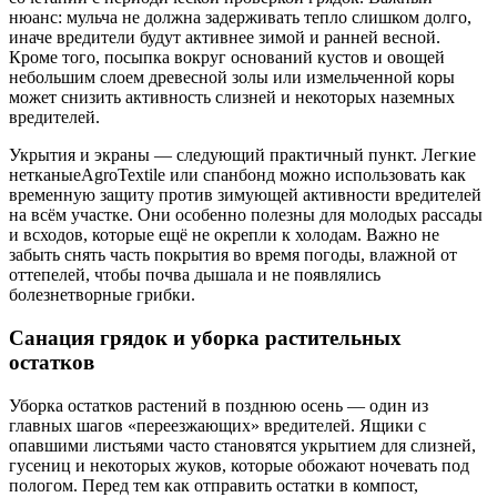
нюанс: мульча не должна задерживать тепло слишком долго,
иначе вредители будут активнее зимой и ранней весной.
Кроме того, посыпка вокруг оснований кустов и овощей
небольшим слоем древесной золы или измельченной коры
может снизить активность слизней и некоторых наземных
вредителей.
Укрытия и экраны — следующий практичный пункт. Легкие
нетканыеAgroTextile или спанбонд можно использовать как
временную защиту против зимующей активности вредителей
на всём участке. Они особенно полезны для молодых рассады
и всходов, которые ещё не окрепли к холодам. Важно не
забыть снять часть покрытия во время погоды, влажной от
оттепелей, чтобы почва дышала и не появлялись
болезнетворные грибки.
Санация грядок и уборка растительных
остатков
Уборка остатков растений в позднюю осень — один из
главных шагов «переезжающих» вредителей. Ящики с
опавшими листьями часто становятся укрытием для слизней,
гусениц и некоторых жуков, которые обожают ночевать под
пологом. Перед тем как отправить остатки в компост,