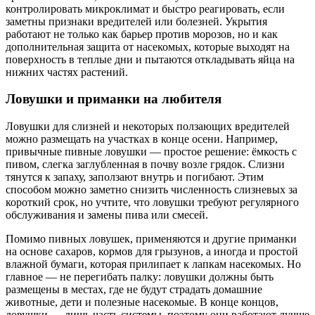
контролировать микроклимат и быстро реагировать, если
заметны признаки вредителей или болезней. Укрытия
работают не только как барьер против морозов, но и как
дополнительная защита от насекомых, которые выходят на
поверхность в теплые дни и пытаются откладывать яйца на
нижних частях растений.
Ловушки и приманки на любителя
Ловушки для слизней и некоторых ползающих вредителей
можно размещать на участках в конце осени. Например,
привычные пивные ловушки — простое решение: ёмкость с
пивом, слегка заглубленная в почву возле грядок. Слизни
тянутся к запаху, заползают внутрь и погибают. Этим
способом можно заметно снизить численность слизневых за
короткий срок, но учтите, что ловушки требуют регулярного
обслуживания и замены пива или смесей.
Помимо пивных ловушек, применяются и другие приманки
на основе сахаров, кормов для грызунов, а иногда и простой
влажной бумаги, которая прилипает к лапкам насекомых. Но
главное — не перегибать палку: ловушки должны быть
размещены в местах, где не будут страдать домашние
животные, дети и полезные насекомые. В конце концов,
ловушки — лишь часть системы, поэтому они работают лучше