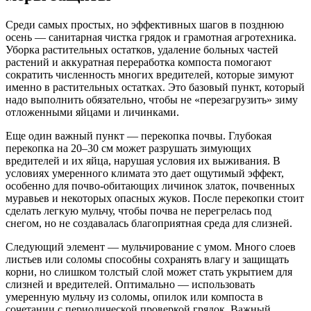
Среди самых простых, но эффективных шагов в позднюю
осень — санитарная чистка грядок и грамотная агротехника.
Уборка растительных остатков, удаление больных частей
растений и аккуратная переработка компоста помогают
сократить численность многих вредителей, которые зимуют
именно в растительных остатках. Это базовый пункт, который
надо выполнить обязательно, чтобы не «перезагрузить» зиму
отложенными яйцами и личинками.
Еще один важный пункт — перекопка почвы. Глубокая
перекопка на 20–30 см может разрушать зимующих
вредителей и их яйца, нарушая условия их выживания. В
условиях умеренного климата это дает ощутимый эффект,
особенно для почво-обитающих личинок златок, почвенных
муравьев и некоторых опасных жуков. После перекопки стоит
сделать легкую мульчу, чтобы почва не перегрелась под
снегом, но не создавалась благоприятная среда для слизней.
Следующий элемент — мульчирование с умом. Много слоев
листьев или соломы способны сохранять влагу и защищать
корни, но слишком толстый слой может стать укрытием для
слизней и вредителей. Оптимально — использовать
умеренную мульчу из соломы, опилок или компоста в
сочетании с периодической проверкой грядок. Важный