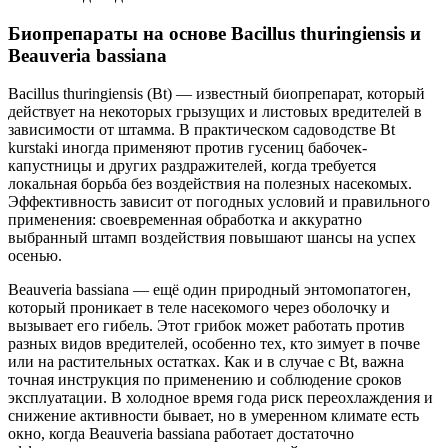
Биопрепараты на основе Bacillus thuringiensis и
Beauveria bassiana
Bacillus thuringiensis (Bt) — известный биопрепарат, который
действует на некоторых грызущих и листовых вредителей в
зависимости от штамма. В практическом садоводстве Bt
kurstaki иногда применяют против гусениц бабочек-
капустницы и других раздражителей, когда требуется
локальная борьба без воздействия на полезных насекомых.
Эффективность зависит от погодных условий и правильного
применения: своевременная обработка и аккуратно
выбранный штамп воздействия повышают шансы на успех
осенью.
Beauveria bassiana — ещё один природный энтомопатоген,
который проникает в теле насекомого через оболочку и
вызывает его гибель. Этот грибок может работать против
разных видов вредителей, особенно тех, кто зимует в почве
или на растительных остатках. Как и в случае с Bt, важна
точная инструкция по применению и соблюдение сроков
эксплуатации. В холодное время года риск переохлаждения и
снижение активности бывает, но в умеренном климате есть
окно, когда Beauveria bassiana работает достаточно