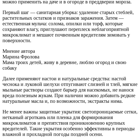
можно применить на даче и в огороде в преддверии мороза.
Первый шаг — санитарная уборка: удаление старых стеблей,
растительных остатков и признаков заражения. Затем —
естественная мульча: солома, опилки или торф, которые
сохраняют влагу, приглушают переплеск неблагоприятной
микроклимат и мешают почвенным вредителям зимовать у
поверхности.
Мнение автора
Марина Фролова
Мама троих детей, живу в деревне, люблю огород и свою
собаку
Далее применяют настои и натуральные средства: настой
чеснока и луковой шелухи отпугивают слизней и тлей, мягкие
мыльные растворы создают барьер для насекомых, не нанося
вреда полезным жукам. При наличии можно добавить редкие
натуральные масла и, по возможности, экстракты нима.
Не менее важны защитные укрытия: светопроницаемые сетки,
нетканый агроткань или пленка для формирования
микроклиматов и препятствия проникновению крупных
вредителей. Такие укрытия особенно эффективны в периоды
влажной и прохладной погоды поздней осени.