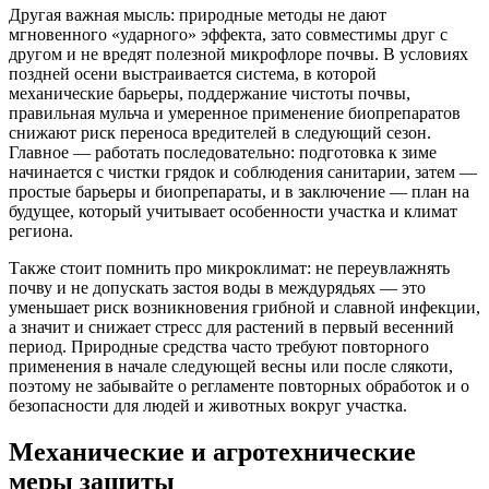
Другая важная мысль: природные методы не дают
мгновенного «ударного» эффекта, зато совместимы друг с
другом и не вредят полезной микрофлоре почвы. В условиях
поздней осени выстраивается система, в которой
механические барьеры, поддержание чистоты почвы,
правильная мульча и умеренное применение биопрепаратов
снижают риск переноса вредителей в следующий сезон.
Главное — работать последовательно: подготовка к зиме
начинается с чистки грядок и соблюдения санитарии, затем —
простые барьеры и биопрепараты, и в заключение — план на
будущее, который учитывает особенности участка и климат
региона.
Также стоит помнить про микроклимат: не переувлажнять
почву и не допускать застоя воды в междурядьях — это
уменьшает риск возникновения грибной и славной инфекции,
а значит и снижает стресс для растений в первый весенний
период. Природные средства часто требуют повторного
применения в начале следующей весны или после слякоти,
поэтому не забывайте о регламенте повторных обработок и о
безопасности для людей и животных вокруг участка.
Механические и агротехнические
меры защиты