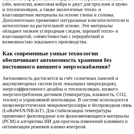
(лён, конопля), кокосовая койра и джут для прослоек и шумо-
и теплоизоляции, а также экологичные тепло- и
влагозащитные материалы на основе глины и соломы.
Дополнительно применяют натуральные влагопоглотители и
антисептики на растительной основе. Эти материалы
обладают низким углеродным следом, хорошей тепло- и
влагозащитой, совместимостью с переработкой и
возможностью локального производства.
Как современные умные технологии
обеспечивают автономность хранения без
постоянного внешнего энергоснабжения?
Автономность достигается за счёт солнечных панелей и
аккумуляторных систем (или локальных микрогридов),
энергоэффективного дизайна и теплоизоляции, низкого
энергопотребления датчиков (температура, влажность, CO2,
этилен) и управляемой вентиляции. В системе используются
низкоэнергетические микроконтроллеры и беспроводная связь
(LoRaWAN/NB-IoT). Для стабилизации температуры
применяют фазотвердные или фазоизменяющиеся материалы
(PCM) и алгоритмы ИИ для прогноза изменений климмата и
оптимизации режимов климат-контроля.