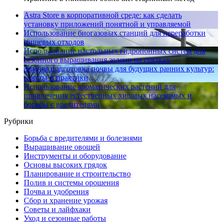
Astra Store в корпоративной среде: как сделать
установку приложений понятной и управляемой
Использование биогазовых станций для переработки
пищевых отходов
Использование настольных гидропонных систем для
сезонного выращивания зелени на грядках
Зимняя подготовка почвы для будущих ранних культур:
советы и практики
Использование ароматических растений для
привлечения естественных хищных насекомых и
борьбы с вредителями
Рубрики
Борьба с вредителями и болезнями
Выращивание овощей
Инструменты и оборудование
Основы высоких грядок
Планирование и строительство
Полив и системы орошения
Почва и удобрения
Сбор и хранение урожая
Советы и лайфхаки
Уход и сезонные работы