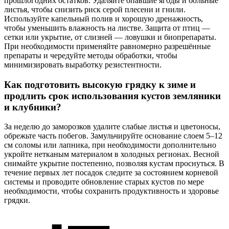
прошлогодних остатков. Удаляйте опавшие ягоды и больные
листья, чтобы снизить риск серой плесени и гнили.
Используйте капельный полив и хорошую дренажность,
чтобы уменьшить влажность на листве. Защита от птиц —
сетки или укрытие, от слизней — ловушки и биопрепараты.
При необходимости применяйте равномерно разрешённые
препараты и чередуйте методы обработки, чтобы
минимизировать выработку резистентности.
Как подготовить высокую грядку к зиме и
продлить срок использования кустов земляники
и клубники?
За неделю до заморозков удалите слабые листья и цветоносы,
обрежьте часть побегов. Замульчируйте основание слоем 5–12
см соломы или лапника, при необходимости дополнительно
укройте нетканым материалом в холодных регионах. Весной
снимайте укрытие постепенно, позволяя кустам проснуться. В
течение первых лет посадок следите за состоянием корневой
системы и проводите обновление старых кустов по мере
необходимости, чтобы сохранить продуктивность и здоровье
грядки.