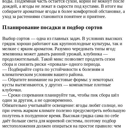
воды. Подземная часть остаётся сухой, корни не мокнут после
дождей, а ягоды не лежат в сырости под кустами. В итоге вы
собираете ароматные ягоды в более комфортной обстановке, а
уход за растениями становится понятнее и приятнее.
Планирование посадки и подбор сортов
Выбор сортов — одна из главных задач. В условиях высоких
грядок хорошо работают как крупноплодные культуры, так и
мелкие с ярким ароматом. Разумно чередовать типы ягод:
земляника может давать ранний урожай, клубника —
продолжительный. Такой микс позволяет продлить сезон
сбора и снизить риски «провала» одного периода.
— Подбирайте сорта по устойчивости к болезням и
климатическим условиям вашего района.
— Обратите внимание на ростовые формы: у некоторых
кусты вытягиваются, у других — компактные плотные
клубочки.
— Сроки созревания планируйте так, чтобы пик сбора шёл
один за другим, а не одновременно.
Обязательно учитывайте освещение: ягоды любят солнце, но
при очень жарком климате полезно предусмотреть небольшую
полутень в полуденное время. Высокая грядка сама по себе
даёт больше света для корневой системы, поэтому подбор
местоположения должен опираться на простое правило: чем