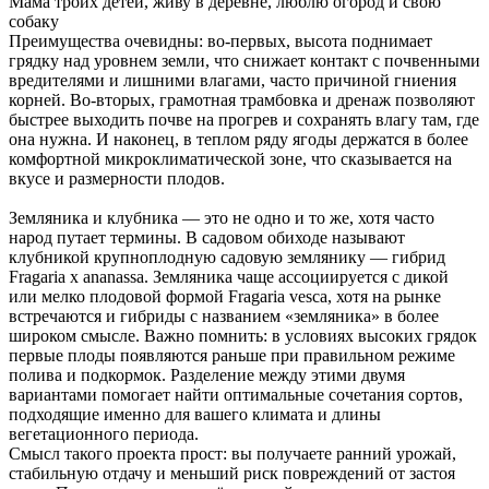
Мама троих детей, живу в деревне, люблю огород и свою
собаку
Преимущества очевидны: во-первых, высота поднимает
грядку над уровнем земли, что снижает контакт с почвенными
вредителями и лишними влагами, часто причиной гниения
корней. Во-вторых, грамотная трамбовка и дренаж позволяют
быстрее выходить почве на прогрев и сохранять влагу там, где
она нужна. И наконец, в теплом ряду ягоды держатся в более
комфортной микроклиматической зоне, что сказывается на
вкусе и размерности плодов.
Земляника и клубника — это не одно и то же, хотя часто
народ путает термины. В садовом обиходе называют
клубникой крупноплодную садовую землянику — гибрид
Fragaria x ananassa. Земляника чаще ассоциируется с дикой
или мелко плодовой формой Fragaria vesca, хотя на рынке
встречаются и гибриды с названием «земляника» в более
широком смысле. Важно помнить: в условиях высоких грядок
первые плоды появляются раньше при правильном режиме
полива и подкормок. Разделение между этими двумя
вариантами помогает найти оптимальные сочетания сортов,
подходящие именно для вашего климата и длины
вегетационного периода.
Смысл такого проекта прост: вы получаете ранний урожай,
стабильную отдачу и меньший риск повреждений от застоя