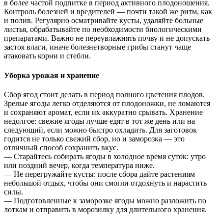
в более частой подпитке в период активного плодоношения.
Контроль болезней и вредителей — почти такой же ритм, как
и полив. Регулярно осматривайте кусты, удаляйте больные
листья, обрабатывайте по необходимости биологическими
препаратами. Важно не переувлажнять почву и не допускать
застоя влаги, иначе болезнетворные грибы станут чаще
атаковать корни и стебли.
Уборка урожая и хранение
Сбор ягод стоит делать в период полного цветения плодов.
Зрелые ягоды легко отделяются от плодоножки, не ломаются
и сохраняют аромат, если их аккуратно срывать. Хранение
недолгое: свежие ягоды лучше едят в тот же день или на
следующий, если можно быстро охладить. Для заготовок
годится не только свежий сбор, но и заморозка — это
отличный способ сохранить вкус.
— Старайтесь собирать ягоды в холодное время суток: утро
или поздний вечер, когда температура ниже.
— Не перегружайте кусты: после сбора дайте растениям
небольшой отдых, чтобы они смогли отдохнуть и нарастить
силы.
— Подготовленные к заморозке ягоды можно разложить по
лоткам и отправить в морозилку для длительного хранения.