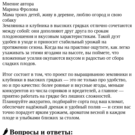
Мнение автора
Марина Фролова
Мама троих детей, живу в деревне, люблю огород и свою
собаку
Земляника и клубника в высоких грядках отлично сочетаются
между собой: они дополняют друг друга по срокам
плодоношения и вкусовым характеристикам. Такой дуэт
удобен в уходе и приносит стабильный урожай на
протяжении сезона. Когда вы на практике ощутите, как легко
ухаживать за этими ягодами на высоте, вы поймете, что
вложенные усилия окупаются вкусом и радостью от сбора
сладких плодов.
Итог состоит в том, что проект по выращиванию земляники и
клубники в высоких грядках — это не только про удобство,
но и про качество: более ровные и вкусные ягоды, меньше
конкурентов из числа сорняков и вредителей, а главное —
приятно работать на грядке без лишних сложностей.
Планируйте аккуратно, подбирайте сорта под ваш климат,
обеспечьте надёжный дренаж и удобный полив — и сезон вас
точно порадует ярким урожаем, ароматом весной в каждом
плоде и улыбками близких за столом.
🌶️ Вопросы и ответы: