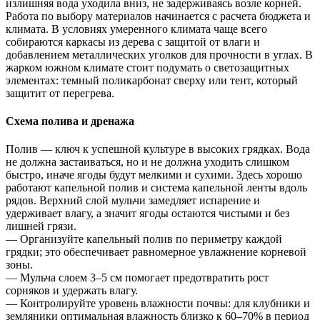
излишняя вода уходила вниз, не задерживаясь возле корней.
Работа по выбору материалов начинается с расчета бюджета и
климата. В условиях умеренного климата чаще всего
собираются каркасы из дерева с защитой от влаги и
добавлением металлических уголков для прочности в углах. В
жарком южном климате стоит подумать о светозащитных
элементах: темный поликарбонат сверху или тент, который
защитит от перегрева.
Схема полива и дренажа
Полив — ключ к успешной культуре в высоких грядках. Вода
не должна застаиваться, но и не должна уходить слишком
быстро, иначе ягоды будут мелкими и сухими. Здесь хорошо
работают капельной полив и система капельной ленты вдоль
рядов. Верхний слой мульчи замедляет испарение и
удерживает влагу, а значит ягоды остаются чистыми и без
лишней грязи.
— Организуйте капельный полив по периметру каждой
грядки; это обеспечивает равномерное увлажнение корневой
зоны.
— Мульча слоем 3–5 см помогает предотвратить рост
сорняков и удержать влагу.
— Контролируйте уровень влажности почвы: для клубники и
земляники оптимальная влажность близко к 60–70% в период