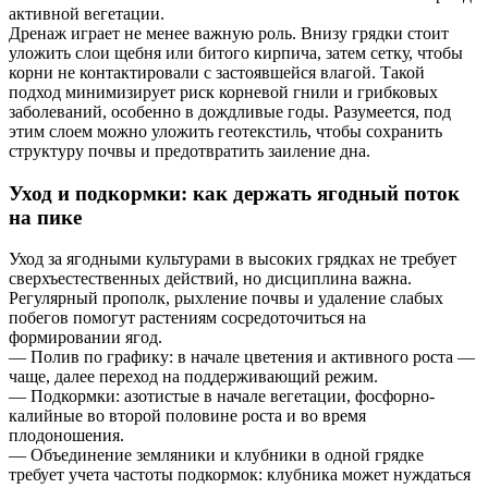
активной вегетации.
Дренаж играет не менее важную роль. Внизу грядки стоит
уложить слои щебня или битого кирпича, затем сетку, чтобы
корни не контактировали с застоявшейся влагой. Такой
подход минимизирует риск корневой гнили и грибковых
заболеваний, особенно в дождливые годы. Разумеется, под
этим слоем можно уложить геотекстиль, чтобы сохранить
структуру почвы и предотвратить заиление дна.
Уход и подкормки: как держать ягодный поток
на пике
Уход за ягодными культурами в высоких грядках не требует
сверхъестественных действий, но дисциплина важна.
Регулярный прополк, рыхление почвы и удаление слабых
побегов помогут растениям сосредоточиться на
формировании ягод.
— Полив по графику: в начале цветения и активного роста —
чаще, далее переход на поддерживающий режим.
— Подкормки: азотистые в начале вегетации, фосфорно-
калийные во второй половине роста и во время
плодоношения.
— Объединение земляники и клубники в одной грядке
требует учета частоты подкормок: клубника может нуждаться