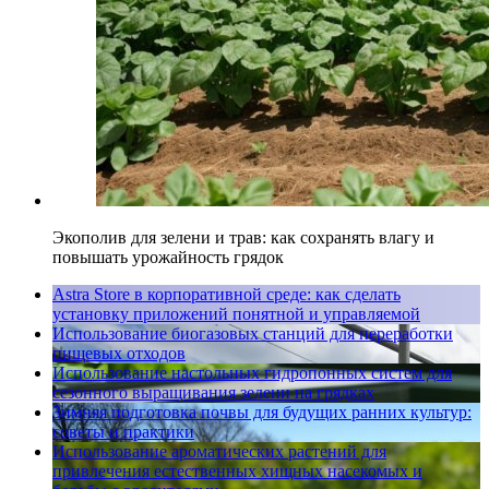
Экополив для зелени и трав: как сохранять влагу и
повышать урожайность грядок
Astra Store в корпоративной среде: как сделать
установку приложений понятной и управляемой
Использование биогазовых станций для переработки
пищевых отходов
Использование настольных гидропонных систем для
сезонного выращивания зелени на грядках
Зимняя подготовка почвы для будущих ранних культур:
советы и практики
Использование ароматических растений для
привлечения естественных хищных насекомых и