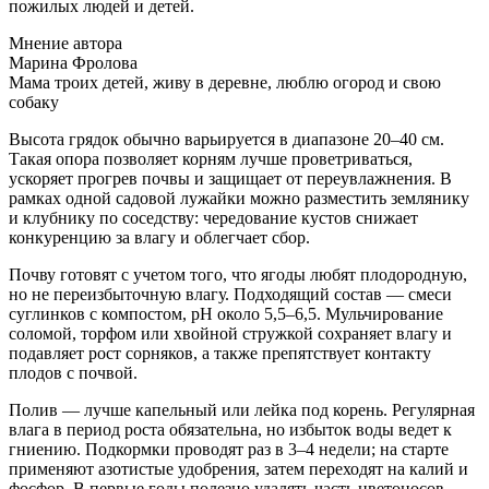
пожилых людей и детей.
Мнение автора
Марина Фролова
Мама троих детей, живу в деревне, люблю огород и свою
собаку
Высота грядок обычно варьируется в диапазоне 20–40 см.
Такая опора позволяет корням лучше проветриваться,
ускоряет прогрев почвы и защищает от переувлажнения. В
рамках одной садовой лужайки можно разместить землянику
и клубнику по соседству: чередование кустов снижает
конкуренцию за влагу и облегчает сбор.
Почву готовят с учетом того, что ягоды любят плодородную,
но не переизбыточную влагу. Подходящий состав — смеси
суглинков с компостом, pH около 5,5–6,5. Мульчирование
соломой, торфом или хвойной стружкой сохраняет влагу и
подавляет рост сорняков, а также препятствует контакту
плодов с почвой.
Полив — лучше капельный или лейка под корень. Регулярная
влага в период роста обязательна, но избыток воды ведет к
гниению. Подкормки проводят раз в 3–4 недели; на старте
применяют азотистые удобрения, затем переходят на калий и
фосфор. В первые годы полезно удалять часть цветоносов,