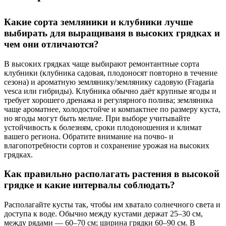
Какие сорта земляники и клубники лучше
выбирать для выращиваия в высоких грядках и
чем они отличаются?
В высоких грядках чаще выбирают ремонтантные сорта
клубники (клубника садовая, плодоносят повторно в течение
сезона) и ароматную землянику/землянику садовую (Fragaria
vesca или гибриды). Клубника обычно даёт крупные ягоды и
требует хорошего дренажа и регулярного полива; земляника
чаще ароматнее, холодостойче и компактнее по размеру куста,
но ягоды могут быть мельче. При выборе учитывайте
устойчивость к болезням, сроки плодоношения и климат
вашего региона. Обратите внимание на почво- и
влагопотребности сортов и сохранение урожая на высоких
грядках.
Как правильно располагать растения в высокой
грядке и какие интервалы соблюдать?
Располагайте кусты так, чтобы им хватало солнечного света и
доступа к воде. Обычно между кустами держат 25–30 см,
между рядами — 60–70 см; ширина грядки 60–90 см. В