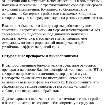
отношении они могут быть менее агрессивны к опылителям и
полезным насекомым, но требуют точного соблюдения сроков
и условий применения. Большинство биопрепаратов
основаны на бактериях, грибах или насекомых-хищниках,
которые атакуют колорадского жука на разных стадиях жизни.
Важно не забывать, что биопрепараты работают лучше в
сочетании с агротехническими мерами и мониторингом. Без
своевременной подстройки под динамику популяции
результат может оказаться менее впечатляющим, чем
ожидалось, но интегрированный подход часто даёт
устойчивый эффект на долгий срок.
Натуральные препараты и микроорганизмы
К распространенным биологическим средствам относятся
препараты на основе Bacillus thuringiensis var. tenebrionis (BTd),
которые направлены на личинок колорадского жука.
Препараты применяются по инструкции, обычно после
выявления активной фазы на участках. Важно помнить, что
эффективность может зависеть от погодных условий и
соблюдения интервалов обработки.
Другие варианты включают сплои энтомопатогенных грибов
и бактерий, которые создают неблагоприятную среду для