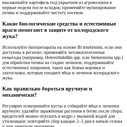
высаживайте картофель под укрытием из агроволокна в
первые недели после всходов; применяйте мульчирование
почвы и поддерживайте чистоту посевов.
Какие биологические средства и естественные
враги помогают в защите от колорадского
жука?
Используйте биопрепараты на основе Bt tenebrionis, если они
доступны в регионе; применяйте энтомопатогенные
нематоды (например, Heterorhabditis spp. или Steinernema spp.)
для обработки почвы на стадии личинок; поддерживайте
естественных хищников, таких как божьи коровки и
златоглазки, которые поедают яйца и личинок колорадского
жука.
Как правильно бороться вручную и
механически?
Регулярно осматривайте кусты и собирайте яйца и личинки
вручную; удаляйте заражённые растения и ботву после сбора;
вредителей можно опускать в ведро с мыльной водой для
утилизации; повторяйте сбор каждые 2–3 дня в начале сезона
и при заметном заражении.