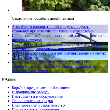
Серая гниль: борьба и профилактика
Astra Store в корпоративной среде: как сделать
установку приложений понятной и управляемой
Использование биогазовых станций для переработки
пищевых отходов
Использование настольных гидропонных систем для
сезонного выращивания зелени на грядках
Зимняя подготовка почвы для будущих ранних культур:
советы и практики
Использование ароматических растений для
привлечения естественных хищных насекомых и
борьбы с вредителями
Рубрики
Борьба с вредителями и болезнями
Выращивание овощей
Инструменты и оборудование
Основы высоких грядок
Планирование и строительство
Полив и системы орошения