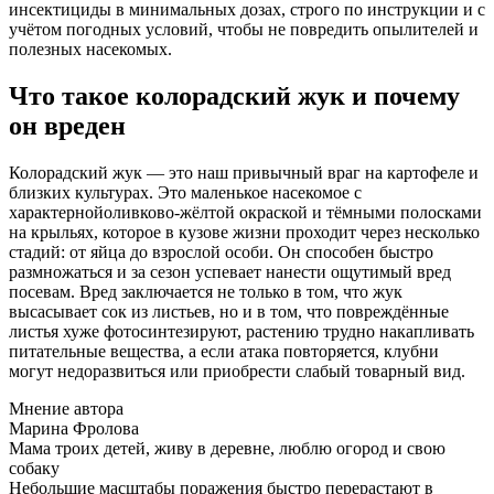
инсектициды в минимальных дозах, строго по инструкции и с
учётом погодных условий, чтобы не повредить опылителей и
полезных насекомых.
Что такое колорадский жук и почему
он вреден
Колорадский жук — это наш привычный враг на картофеле и
близких культурах. Это маленькое насекомое с
характернойоливково-жёлтой окраской и тёмными полосками
на крыльях, которое в кузове жизни проходит через несколько
стадий: от яйца до взрослой особи. Он способен быстро
размножаться и за сезон успевает нанести ощутимый вред
посевам. Вред заключается не только в том, что жук
высасывает сок из листьев, но и в том, что повреждённые
листья хуже фотосинтезируют, растению трудно накапливать
питательные вещества, а если атака повторяется, клубни
могут недоразвиться или приобрести слабый товарный вид.
Мнение автора
Марина Фролова
Мама троих детей, живу в деревне, люблю огород и свою
собаку
Небольшие масштабы поражения быстро перерастают в