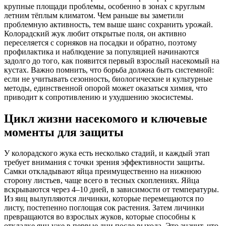
крупные площади проблемы, особенно в зонах с круглым
летним тёплым климатом. Чем раньше вы заметили
проблемную активность, тем выше шанс сохранить урожай.
Колорадский жук любит открытые поля, он активно
переселяетcя с сорняков на посадки и обратно, поэтому
профилактика и наблюдение за популяцией начинаются
задолго до того, как появится первый взрослый насекомый на
кустах. Важно помнить, что борьба должна быть системной:
если не учитывать сезонность, биологические и культурные
методы, единственной опорой может оказаться химия, что
приводит к сопротивлению и ухудшению экосистемы.
Цикл жизни насекомого и ключевые
моменты для защиты
У колорадского жука есть несколько стадий, и каждый этап
требует внимания с точки зрения эффективности защиты.
Самки откладывают яйца преимущественно на нижнюю
сторону листьев, чаще всего в тесных скоплениях. Яйца
вскрываются через 4–10 дней, в зависимости от температуры.
Из яиц вылупляются личинки, которые перемещаются по
листу, постепенно поглощая сок растения. Затем личинки
превращаются во взрослых жуков, которые способны к
откладке яиц уже в первые дни после выхода. Это значит, что