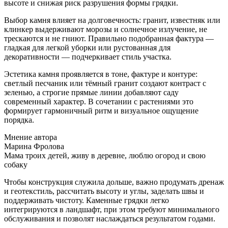
высоте и снижая риск разрушения формы грядки.
Выбор камня влияет на долговечность: гранит, известняк или
клинкер выдерживают морозы и солнечное излучение, не
трескаются и не гниют. Правильно подобранная фактура —
гладкая для легкой уборки или рустованная для
декоративности — подчеркивает стиль участка.
Эстетика камня проявляется в тоне, фактуре и контуре:
светлый песчаник или тёмный гранит создают контраст с
зеленью, а строгие прямые линии добавляют саду
современный характер. В сочетании с растениями это
формирует гармоничный ритм и визуальное ощущение
порядка.
Мнение автора
Марина Фролова
Мама троих детей, живу в деревне, люблю огород и свою
собаку
Чтобы конструкция служила дольше, важно продумать дренаж
и геотекстиль, рассчитать высоту и углы, заделать швы и
поддерживать чистоту. Каменные грядки легко
интегрируются в ландшафт, при этом требуют минимального
обслуживания и позволят наслаждаться результатом годами.