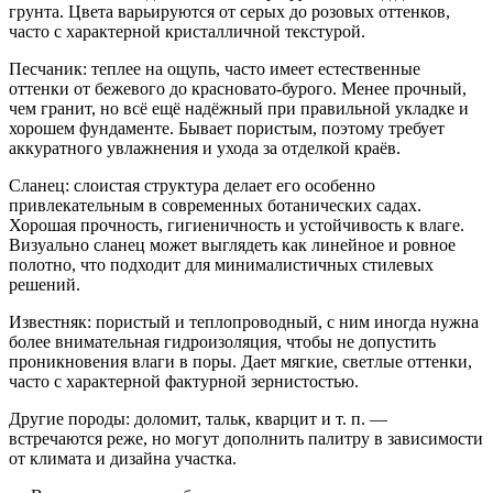
грунта. Цвета варьируются от серых до розовых оттенков,
часто с характерной кристалличной текстурой.
Песчаник: теплее на ощупь, часто имеет естественные
оттенки от бежевого до красновато-бурого. Менее прочный,
чем гранит, но всё ещё надёжный при правильной укладке и
хорошем фундаменте. Бывает пористым, поэтому требует
аккуратного увлажнения и ухода за отделкой краёв.
Сланец: слоистая структура делает его особенно
привлекательным в современных ботанических садах.
Хорошая прочность, гигиеничность и устойчивость к влаге.
Визуально сланец может выглядеть как линейное и ровное
полотно, что подходит для минималистичных стилевых
решений.
Известняк: пористый и теплопроводный, с ним иногда нужна
более внимательная гидроизоляция, чтобы не допустить
проникновения влаги в поры. Дает мягкие, светлые оттенки,
часто с характерной фактурной зернистостью.
Другие породы: доломит, тальк, кварцит и т. п. —
встречаются реже, но могут дополнить палитру в зависимости
от климата и дизайна участка.