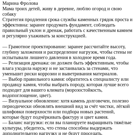
Марина Фролова
Мама троих детей, живу в деревне, люблю огород и свою
собаку
Стратегия продления срока службы каменных грядок проста и
эффективна: заранее продумать фундамент, соблюдать
правильный уклон и дренаж, работать с качественным камнем
и регулярно ухаживать за конструкцией.
— Грамотное проектирование: заранее рассчитайте высоту,
глубину заложения и распределение нагрузок, чтобы стены не
испытывали лишнего давления в холодное время года.
— Релизация дренажа: он должен быть эффективным, чтобы
влагa уходила наружу и не застаивалась за стенами, что
уменьшит риски коррозии и выветривания материалов.
— Выбор правильного камня: обратитесь к специалисту или
продавцу камня, чтобы выбрать породу, которая лучше всего
подходит для вашего климата (морозостойкость,
водопоглощение, цвет).
— Визуальное обновление: хотя камень долговечен, полезно
периодически обновлять внешний вид за счёт чистки, лёгкой
шлифовки поверхности или подбора новых растений,
которые будут подчёркивать фактуру и цвет камня.
— Баланс нагрузки: если вы планируете выращивать тяжёлые
культуры, убедитесь, что стены способны выдержать
дополнительную нагрузку и не будут проседать.