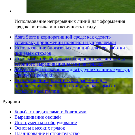
Использование непрерывных линий для оформления
грядок: эстетика и практичность в саду
Astra Store в корпоративной среде: как сделать
установку приложений понятной и управляемой
Использование биогазовых станций для переработки
пищевых отходов
Использование настольных гидропонных систем для
сезонного выращивания зелени на грядках
Зимняя подготовка почвы для будущих ранних культур:
советы и практики
Использование ароматических растений для
привлечения естественных хищных насекомых и
борьбы с вредителями
Рубрики
Борьба с вредителями и болезнями
Выращивание овощей
Инструменты и оборудование
Основы высоких грядок
Планирование и строительство