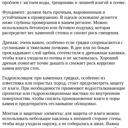
проблем с застоем воды, трещинами и лишней влагой в почве.
Фундамент: должен быть прочным, выровненным и
устойчивым к промерзанию. В идеале основание делается
ниже глубины промерзания в вашем регионе. Можно
использовать бетонную или бутовую подушку, которая
распределит вес каменной стенки и снизит риск смещения.
Дренаж: очень важен, особенно если грядки соприкасаются с
суглинками и тяжелыми почвами. В дне или по бокам
прокладывают слой щебня, геотекстиля и дренажные канавки,
чтобы влага уходила из почвы и не застаивалась. Хороший
дренаж помогает почве дышать и снижает риск коррозии
камня внутри стен.
Гидроизоляция: при каменных грядках, особенно из
известняка или пористых пород, стоит предусмотреть защиту
от влаги. При необходимости применяют водоотталкивающие
пропитки или гидроизоляционные мастики по внутренним
поверхностям, чтобы снизить проникновение влаги в поры
камня и предотвратить отслаивание облицовки.
Монтаж и защитные элементы: для защиты от влаги можно
использовать небольшие наклоны к внешней стороне стены,
чтобы вода уходила наружу, а не собиралась в швах. Важна