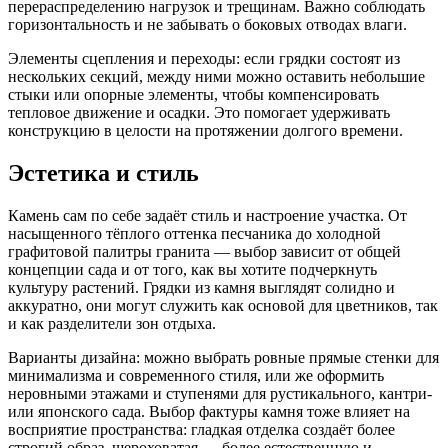
перераспределению нагрузок и трещинам. Важно соблюдать
горизонтальность и не забывать о боковых отводах влаги.
Элементы сцепления и переходы: если грядки состоят из
нескольких секций, между ними можно оставить небольшие
стыки или опорные элементы, чтобы компенсировать
тепловое движение и осадки. Это помогает удерживать
конструкцию в целости на протяжении долгого времени.
Эстетика и стиль
Камень сам по себе задаёт стиль и настроение участка. От
насыщенного тёплого оттенка песчаника до холодной
графитовой палитры гранита — выбор зависит от общей
концепции сада и от того, как вы хотите подчеркнуть
культуру растений. Грядки из камня выглядят солидно и
аккуратно, они могут служить как основой для цветников, так
и как разделители зон отдыха.
Варианты дизайна: можно выбрать ровные прямые стенки для
минимализма и современного стиля, или же оформить
неровными этажами и ступенями для рустикального, кантри-
или японского сада. Выбор фактуры камня тоже влияет на
восприятие пространства: гладкая отделка создаёт более
строгий образ, шероховатая — более естественную и