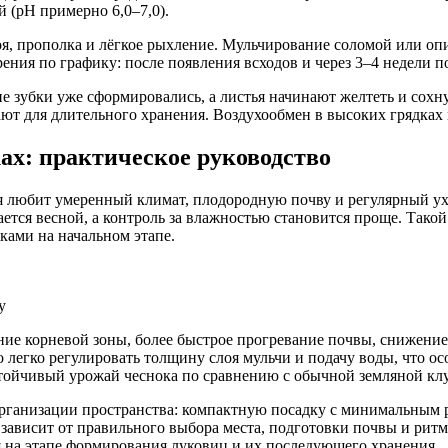
 (рН примерно 6,0–7,0).
оя, прополка и лёгкое рыхление. Мульчирование соломой или оп
ения по графику: после появления всходов и через 3–4 недели п
е зубки уже сформировались, а листья начинают желтеть и сохн
ают для длительного хранения. Воздухообмен в высоких грядках
ах: практическое руководство
я любит умеренный климат, плодородную почву и регулярный ухо
ется весной, а контроль за влажностью становится проще. Такой 
яками на начальном этапе.
у
ие корневой зоны, более быстрое прогревание почвы, снижени
о легко регулировать толщину слоя мульчи и подачу воды, что о
стойчивый урожай чеснока по сравнению с обычной земляной кл
й организации пространства: компактную посадку с минимальным
 зависит от правильного выбора места, подготовки почвы и ритм
 на этапе формирования луковиц и их последующего хранения.