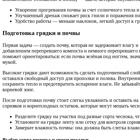
Ускорение прогревания почвы за счет солнечного тепла и
Улучшенный дренаж снижает риск гнили и поражения п
Удобство работы — меньше наклонов, легкий доступ к гр
Подготовка грядки и почвы
Первая задача — создать почву, которая не задерживает влагу 
добавлением перепревшего компоста и немного перепревшего н
поможет ориентироваться: если почва зелёная под ногтем, зна
мукой.
Высокие грядки дают возможность сделать подпочвенный слой б
оставался свободный доступ для прополки и полива. Внутрен
сохранить тепло и предотвратить испарение влаги. Не забывайт
корневой зоне.
После подготовки почву стоит слегка увлажнить и оставить на
сорняков и корнеплодных остатков, которые могут мешать чесн
Разделите грядку на участки под разные сорта чеснока, ч
Установите на грядке ленту или сетку для контроля сорн
Замерьте влажность почвы: она должна быть слегка влажн
Выбор сорта чеснока и сроки посадки