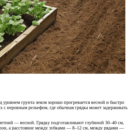
д уровнем грунта земля хорошо прогревается весной и быстро
ах с неровным рельефом, где обычная грядка может задерживать
летний — весной. Грядку подготавливают глубиной 30–40 см,
торон, а расстояние между зубками — 8–12 см, между рядами —