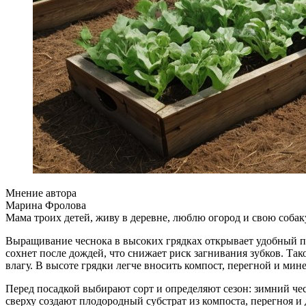
Мнение автора
Марина Фролова
Мама троих детей, живу в деревне, люблю огород и свою собак
Выращивание чеснока в высоких грядках открывает удобный пу
сохнет после дождей, что снижает риск загнивания зубков. Та
влагу. В высоте грядки легче вносить компост, перегной и мин
Перед посадкой выбирают сорт и определяют сезон: зимний че
сверху создают плодородный субстрат из компоста, перегноя и