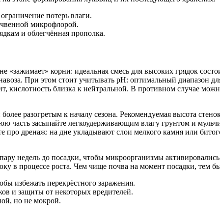
 ограничение потерь влаги.
очвенной микрофлорой.
ядкам и облегчённая прополка.
и не «зажимает» корни: идеальная смесь для высоких грядок сос
авоза. При этом стоит учитывать pH: оптимальный диапазон дл
чит, кислотность близка к нейтральной. В противном случае мо
олее разогретым к началу сезона. Рекомендуемая высота стенок
нюю часть засыпайте легкоудерживающим влагу грунтом и мульч
е про дренаж: на дне укладывают слои мелкого камня или битого
 пару недель до посадки, чтобы микроорганизмы активировались 
оку в процессе роста. Чем чище почва на момент посадки, тем б
тобы избежать перекрёстного заражения.
яков и защиты от некоторых вредителей.
ой, но не мокрой.