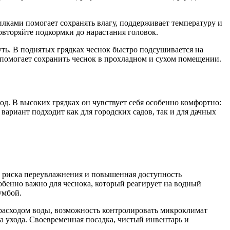
илками помогает сохранять влагу, поддерживает температуру и
овторяйте подкормки до нарастания головок.
уть. В поднятых грядках чеснок быстро подсушивается на
 помогает сохранить чеснок в прохладном и сухом помещении.
д. В высоких грядках он чувствует себя особенно комфортно:
вариант подходит как для городских садов, так и для дачных
е риска переувлажнения и повышенная доступность
собенно важно для чеснока, который реагирует на водный
умбой.
 расходом воды, возможность контролировать микроклимат
а ухода. Своевременная посадка, чистый инвентарь и