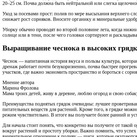
20–25 см. Почва должна быть нейтральной или слегка щелочной
Уход за посевами прост: полив по мере высыхания верхнего сл
снижает рост сорняков. Вносите органику и минеральные удобр
Уборку обычно проводят во второй половине лета, когда нижни
солнце или в тени, после чего головки сортируют и раскладыв
Выращивание чеснока в высоких грядк
Чеснок — напитанная история вкуса и пользы культура, котора
дренаж работает почти безукоризненно, почва быстрее прогрева
участков, где важно экономить пространство и бороться с сорн
Мнение автора
Марина Фролова
Мама троих детей, живу в деревне, люблю огород и свою собак
Преимущества поднятых грядок очевидны: лучшее проветриван
питательных веществ для растений. Кроме того, в грядке можн
режим чувствительно. В итоге вы получаете более ранний и у
Для начала стоит понять, что конкретно вы получите от тако
вокруг растений и простоту уборки. Важно помнить, что успех
внимательное отношение к поливу — шаги, которые окупаются