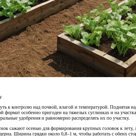
у
ть к контролю над почвой, влагой и температурой. Поднятая на
кой формат особенно пригоден на тяжелых суглинках и на участк
еральные удобрения и равномерно распределять их по участку.
снок сажают осенью для формирования крупных головок к лету, 
 дерна. Ширина грядки около 0,8–1 м, чтобы работать с обеих с