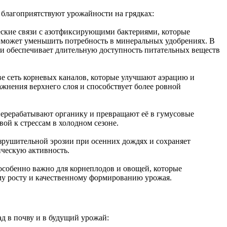
 благоприятствуют урожайности на грядках:
ские связи с азотфиксирующими бактериями, которые
 может уменьшить потребность в минеральных удобрениях. В
ь и обеспечивает длительную доступность питательных веществ
ве сеть корневых каналов, которые улучшают аэрацию и
ажнения верхнего слоя и способствует более ровной
ерерабатывают органику и превращают её в гумусовые
ой к стрессам в холодном сезоне.
азрушительной эрозии при осенних дождях и сохраняет
ическую активность.
 особенно важно для корнеплодов и овощей, которые
ому росту и качественному формированию урожая.
д в почву и в будущий урожай: