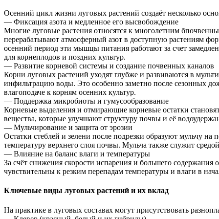
Осенний цикл жизни луговых растений создаёт несколько осно
— Фиксация азота и медленное его высвобождение
Многие луговые растения относятся к многолетним бпочвенны
перерабатывают атмосферный азот в доступную растениям фор
осенний период эти мышцы питания работают за счет замедлен
для корнеплодов и поздних культур.
— Развитие корневой системы и создание почвенных каналов
Корни луговых растений уходят глубже и развиваются в мульт
инфильтрацию воды. Это особенно заметно после сезонных дожд
влагоподаче к корням осенних культур.
— Поддержка микробиоты и гумусообразование
Корневые выделения и отмирающие корневые остатки становят
вещества, которые улучшают структуру почвы и её водоудержани
— Мульчирование и защита от эрозии
Остатки стеблей и зелени после подрезки образуют мульчу на 
температуру верхнего слоя почвы. Мульча также служит средо
— Влияние на баланс влаги и температуры
За счёт снижения скорости испарения и большего содержания о
чувствительны к резким перепадам температуры и влаги в нача
Ключевые виды луговых растений и их вклад
На практике в луговых составах могут присутствовать разнопл
— Клевер (красный, белый и их гибриды)