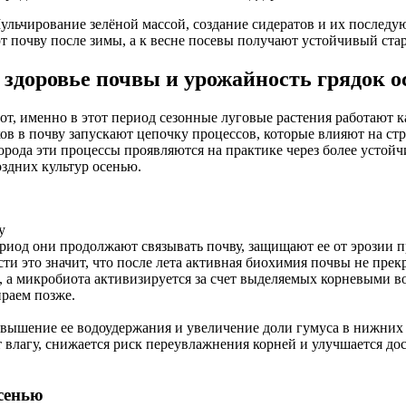
Мульчирование зелёной массой, создание сидератов и их после
т почву после зимы, а к весне посевы получают устойчивый ста
 здоровье почвы и урожайность грядок 
рот, именно в этот период сезонные луговые растения работают
ков в почву запускают цепочку процессов, которые влияют на с
огорода эти процессы проявляются на практике через более уст
оздних культур осенью.
у
риод они продолжают связывать почву, защищают ее от эрозии п
и это значит, что после лета активная биохимия почвы не прекр
ев, а микробиота активизируется за счет выделяемых корневыми 
ираем позже.
ышение ее водоудержания и увеличение доли гумуса в нижних 
 влагу, снижается риск переувлажнения корней и улучшается до
сенью