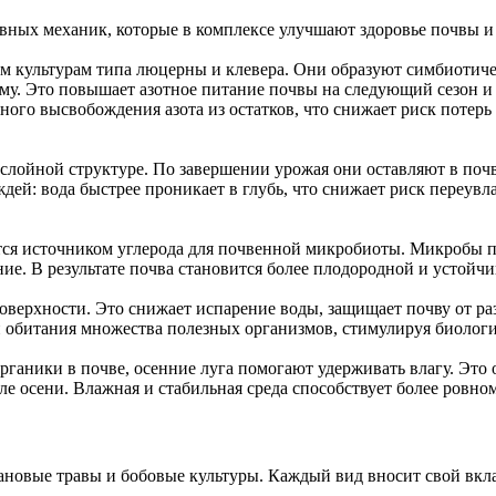
вных механик, которые в комплексе улучшают здоровье почвы и
м культурам типа люцерны и клевера. Они образуют симбиотиче
му. Это повышает азотное питание почвы на следующий сезон и
ного высвобождения азота из остатков, что снижает риск потер
ислойной структуре. По завершении урожая они оставляют в поч
ей: вода быстрее проникает в глубь, что снижает риск переувл
ся источником углерода для почвенной микробиоты. Микробы п
е. В результате почва становится более плодородной и устойчив
поверхности. Это снижает испарение воды, защищает почву от р
й обитания множества полезных организмов, стимулируя биолог
рганики в почве, осенние луга помогают удерживать влагу. Это
ле осени. Влажная и стабильная среда способствует более ровн
ановые травы и бобовые культуры. Каждый вид вносит свой вкла