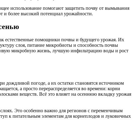
дующее использование помогают защитить почву от вымывания
рт и более высокий потенциал урожайности.
осенью
 как естественные помощники почвы и будущего урожая. Их
труктуру слоя, питание микробиоты и способность почвы
ойчивую микробную жизнь, лучшую инфильтрацию воды и рост
ри дождливой погоде, а их остатки становятся источником
ащается, а просто перераспределяется во времени: корни
волосками веществ. Всё это влияет на осеннюю вкладку урожая
слоях. Это особенно важно для регионов с переменчивым
ступ к питательным элементам для корнеплодов и луковичных