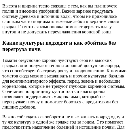
Высота и ширина тесно связаны с тем, как вы планируете
полив и внесение удобрений. Важно заранее продумать
систему дренажа и источник воды, чтобы не приходилось
слишком часто поднимать тяжелые лейки к верхним слоям
грядки. Грамотная компоновка помогает держать влагу
внутри и не допускать переувлажнения корневой зоны.
Какие культуры подходят и как обойтись без
перегруза почв
Томаты безусловно хорошо чувствуют себя на высоких
грядках: они получают тепло и хороший доступ кислорода,
что способствует быстрому росту и плодоношению. К помимо
томатов сюда можно высаживать и прочие культуры: базилик
для комплиментарного эффекта, перец, зелень и небольшие
корнеплоды, которые не требуют глубокой корневой системы.
Сочетания по принципу кустистость и влагопронка
позволяют поддерживать микроклимат, который не
перегружает почву и помогает бороться с вредителями без
лишних добавок.
Важно соблюдать севооборот и не высаживать подряд одну и
ту же культуру в одной же грядке год за годом. Это помогает
предотвратить накопление болезней и истощение почвы. Для