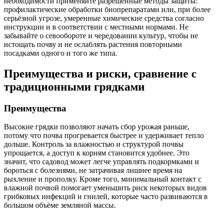
необходимости применяйте разрешённые методы защиты:
профилактические обработки биопрепаратами или, при более
серьёзной угрозе, умеренные химические средства согласно
инструкции и в соответствии с местными нормами. Не
забывайте о севообороте и чередовании культур, чтобы не
истощать почву и не ослаблять растения повторными
посадками одного и того же типа.
Преимущества и риски, сравнение с
традиционными грядками
Преимущества
Высокие грядки позволяют начать сбор урожая раньше,
потому что почва прогревается быстрее и удерживает тепло
дольше. Контроль за влажностью и структурой почвы
упрощается, а доступ к корням становится удобнее. Это
значит, что садовод может легче управлять подкормками и
бороться с болезнями, не затрачивая лишнее время на
рыхление и прополку. Кроме того, минимальный контакт с
влажной почвой помогает уменьшить риск некоторых видов
грибковых инфекций и гнилей, которые часто развиваются в
большом объёме земляной массы.