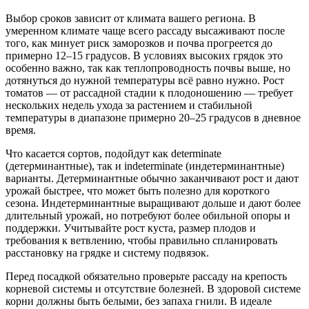
Выбор сроков зависит от климата вашего региона. В
умеренном климате чаще всего рассаду высаживают после
того, как минует риск заморозков и почва прогреется до
примерно 12–15 градусов. В условиях высоких грядок это
особенно важно, так как теплопроводность почвы выше, но
дотянуться до нужной температуры всё равно нужно. Рост
томатов — от рассадной стадии к плодоношению — требует
нескольких недель ухода за растением и стабильной
температуры в диапазоне примерно 20–25 градусов в дневное
время.
Что касается сортов, подойдут как determinate
(детерминантные), так и indeterminate (индетерминантные)
варианты. Детерминантные обычно заканчивают рост и дают
урожай быстрее, что может быть полезно для короткого
сезона. Индетерминантные выращивают дольше и дают более
длительный урожай, но потребуют более обильной опоры и
поддержки. Учитывайте рост куста, размер плодов и
требования к ветвлению, чтобы правильно спланировать
расстановку на грядке и систему подвязок.
Перед посадкой обязательно проверьте рассаду на крепость
корневой системы и отсутствие болезней. В здоровой системе
корни должны быть белыми, без запаха гнили. В идеале