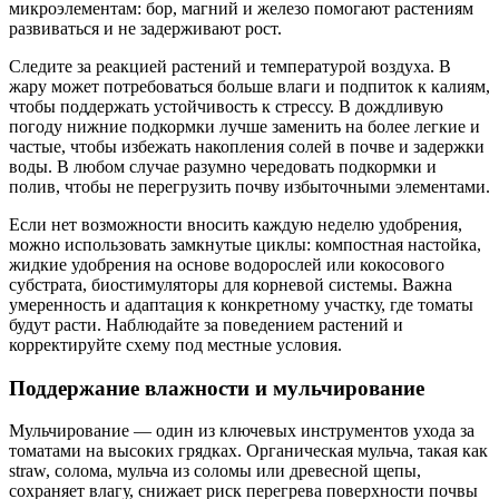
микроэлементам: бор, магний и железо помогают растениям
развиваться и не задерживают рост.
Следите за реакцией растений и температурой воздуха. В
жару может потребоваться больше влаги и подпиток к калиям,
чтобы поддержать устойчивость к стрессу. В дождливую
погоду нижние подкормки лучше заменить на более легкие и
частые, чтобы избежать накопления солей в почве и задержки
воды. В любом случае разумно чередовать подкормки и
полив, чтобы не перегрузить почву избыточными элементами.
Если нет возможности вносить каждую неделю удобрения,
можно использовать замкнутые циклы: компостная настойка,
жидкие удобрения на основе водорослей или кокосового
субстрата, биостимуляторы для корневой системы. Важна
умеренность и адаптация к конкретному участку, где томаты
будут расти. Наблюдайте за поведением растений и
корректируйте схему под местные условия.
Поддержание влажности и мульчирование
Мульчирование — один из ключевых инструментов ухода за
томатами на высоких грядках. Органическая мульча, такая как
straw, солома, мульча из соломы или древесной щепы,
сохраняет влагу, снижает риск перегрева поверхности почвы