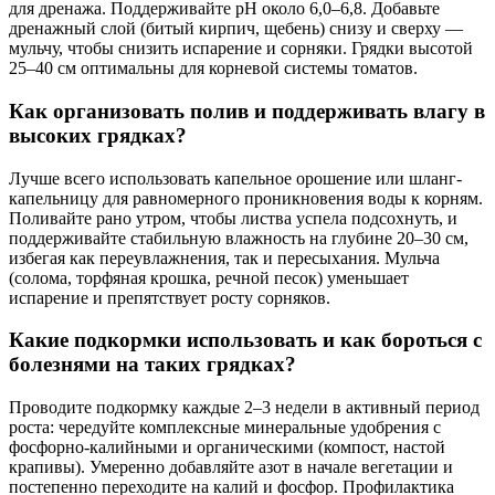
для дренажа. Поддерживайте pH около 6,0–6,8. Добавьте
дренажный слой (битый кирпич, щебень) снизу и сверху —
мульчу, чтобы снизить испарение и сорняки. Грядки высотой
25–40 см оптимальны для корневой системы томатов.
Как организовать полив и поддерживать влагу в
высоких грядках?
Лучше всего использовать капельное орошение или шланг-
капельницу для равномерного проникновения воды к корням.
Поливайте рано утром, чтобы листва успела подсохнуть, и
поддерживайте стабильную влажность на глубине 20–30 см,
избегая как переувлажнения, так и пересыхания. Мульча
(солома, торфяная крошка, речной песок) уменьшает
испарение и препятствует росту сорняков.
Какие подкормки использовать и как бороться с
болезнями на таких грядках?
Проводите подкормку каждые 2–3 недели в активный период
роста: чередуйте комплексные минеральные удобрения с
фосфорно-калийными и органическими (компост, настой
крапивы). Умеренно добавляйте азот в начале вегетации и
постепенно переходите на калий и фосфор. Профилактика