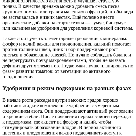
микробиологическую активность и улучшает структуру
почвы. В качестве дренажа можно добавить смесь песка
крупного помола или гравия маленького фракций, чтобы вода
не застаивалась в низких местах. Ещё полезно внести
органические добавки на старте сезона — гумус, биогумус
или кальциевые удобрения для укрепления корневой системы.
Также стоит учесть элементарные требования к минералам:
фосфор и калий важны для плодоношения, кальций помогает
против толщины швей, цинк и бор поддерживают рост
листьев и образование завязей. Но нужно соблюдать баланс и
не перегружать почву макроэлементами, чтобы не вызвать
дефицит других элементов. Подкормки лучше планировать по
фазам развития томатов: от вегетации до активного
плодоношения.
Удобрения и режим подкормок на разных фазах
В начале роста рассады внутри высоких грядок хорошо
работают жидкие комплексные удобрения с умеренным
содержанием азота. Они поддерживают активный рост зелени
и крепкие стебли. После появления первых завязей переходят
к подкормкам, где акцент на фосфор и калий, чтобы
стимулировать образование плодов. В период активного
цветения и плодоношения важно поддерживать доступ к