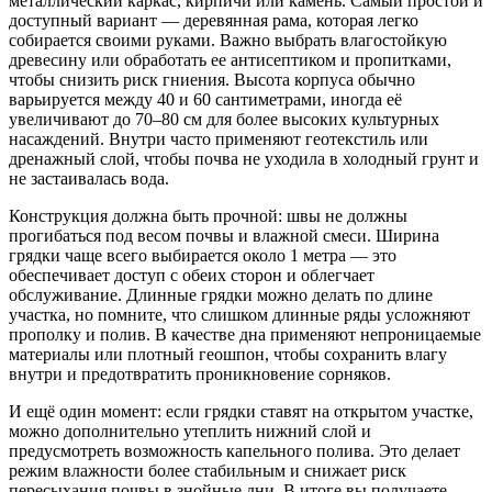
металлический каркас, кирпичи или камень. Самый простой и
доступный вариант — деревянная рама, которая легко
собирается своими руками. Важно выбрать влагостойкую
древесину или обработать ее антисептиком и пропитками,
чтобы снизить риск гниения. Высота корпуса обычно
варьируется между 40 и 60 сантиметрами, иногда её
увеличивают до 70–80 см для более высоких культурных
насаждений. Внутри часто применяют геотекстиль или
дренажный слой, чтобы почва не уходила в холодный грунт и
не застаивалась вода.
Конструкция должна быть прочной: швы не должны
прогибаться под весом почвы и влажной смеси. Ширина
грядки чаще всего выбирается около 1 метра — это
обеспечивает доступ с обеих сторон и облегчает
обслуживание. Длинные грядки можно делать по длине
участка, но помните, что слишком длинные ряды усложняют
прополку и полив. В качестве дна применяют непроницаемые
материалы или плотный геошпон, чтобы сохранить влагу
внутри и предотвратить проникновение сорняков.
И ещё один момент: если грядки ставят на открытом участке,
можно дополнительно утеплить нижний слой и
предусмотреть возможность капельного полива. Это делает
режим влажности более стабильным и снижает риск
пересыхания почвы в знойные дни. В итоге вы получаете