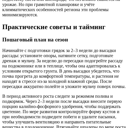
урожае. Но при грамотной планировке и учёте
климматических особенностей региона эти проблемы
минимизируются.
Практические советы и тайминг
Пошаговый план на сезон
Начинайте с подготовки грядок за 2–3 недели до высадки
рассады: установите опоры, натяните сетку, подготовьте
дренаж и мульчу. За неделю до пересадки подогрейте рассаду
на подоконнике или в теплице, чтобы она адаптировалась к
условиям открытого грунта. В день высадки убедитесь, что
почва прогрета до комфортной температуры, и растения не
находят в стрессе из-за холодной влажной среды. После
пересадки аккуратно полейте и уложите мульчу поверх почвы.
В период активного роста следите за режимом полива и
подкормок. Через 2–3 недели после высадки внесите первую
порцию калийно-фосфорного удобрения, чтобы поддержать
цветение. По мере развития контролируйте форму кустов и
при необходимости подведите побеги и удалите пасынки,
чтобы улучшить вентиляцию и направить питательные
вещества в плодоношение. Втягивайте шпалеры по мере роста