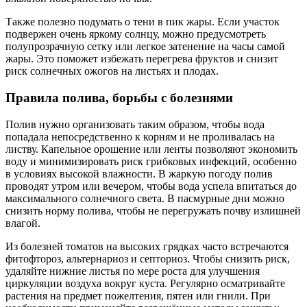
Также полезно подумать о тени в пик жары. Если участок
подвержен очень яркому солнцу, можно предусмотреть
полупрозрачную сетку или легкое затенение на часы самой
жары. Это поможет избежать перегрева фруктов и снизит
риск солнечных ожогов на листьях и плодах.
Правила полива, борьбы с болезнями
Полив нужно организовать таким образом, чтобы вода
попадала непосредственно к корням и не проливалась на
листву. Капельное орошение или ленты позволяют экономить
воду и минимизировать риск грибковых инфекций, особенно
в условиях высокой влажности. В жаркую погоду полив
проводят утром или вечером, чтобы вода успела впитаться до
максимального солнечного света. В пасмурные дни можно
снизить норму полива, чтобы не перегружать почву излишней
влагой.
Из болезней томатов на высоких грядках часто встречаются
фитофтороз, альтернариоз и септориоз. Чтобы снизить риск,
удаляйте нижние листья по мере роста для улучшения
циркуляции воздуха вокруг куста. Регулярно осматривайте
растения на предмет пожелтения, пятен или гнили. При