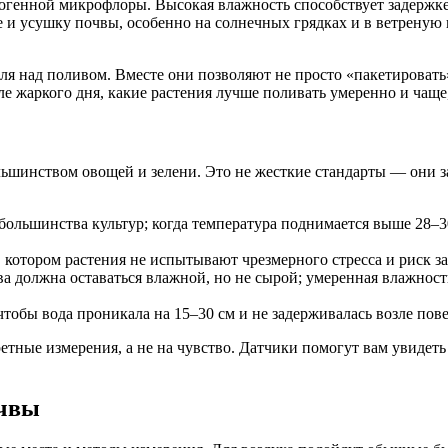
тогенной микрофлоры. Высокая влажность способствует задержке
 и усушку почвы, особенно на солнечных грядках и в ветреную 
я над поливом. Вместе они позволяют не просто «пакетировать
ле жаркого дня, какие растения лучше поливать умеренно и чащ
льшинством овощей и зелени. Это не жесткие стандарты — они за
большинства культур; когда температура поднимается выше 28–30
 котором растения не испытывают чрезмерного стресса и риск з
а должна оставаться влажной, но не сырой; умеренная влажнос
чтобы вода проникала на 15–30 см и не задерживалась возле пов
етные измерения, а не на чувство. Датчики помогут вам увидет
очвы