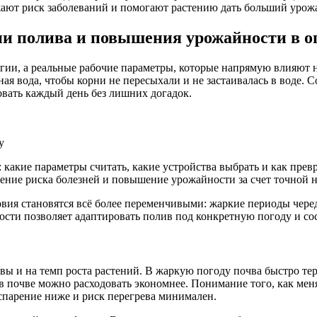
ают риск заболеваний и помогают растению дать больший урож
и полива и повышения урожайности в о
гии, а реальные рабочие параметры, которые напрямую влияют на
льная вода, чтобы корни не пересыхали и не застаивалась в вод
овать каждый день без лишних догадок.
у
 какие параметры считать, какие устройства выбрать и как прев
жение риска болезней и повышение урожайности за счет точной 
овия становятся всё более переменчивыми: жаркие периоды чере
ти позволяет адаптировать полив под конкретную погоду и сост
вы и на темп роста растений. В жаркую погоду почва быстро теря
в почве можно расходовать экономнее. Понимание того, как меня
спарение ниже и риск перегрева минимален.