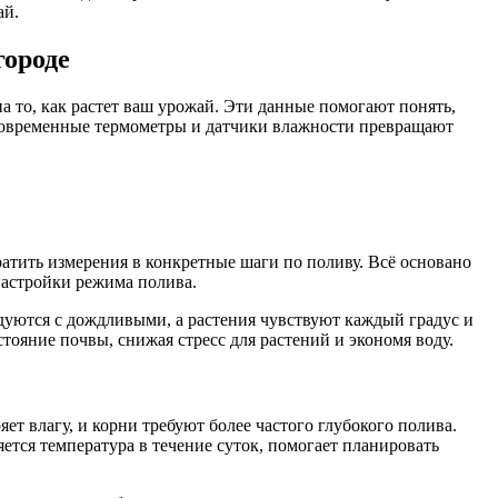
ай.
городе
 то, как растет ваш урожай. Эти данные помогают понять,
е. Современные термометры и датчики влажности превращают
ратить измерения в конкретные шаги по поливу. Всё основано
настройки режима полива.
дуются с дождливыми, а растения чувствуют каждый градус и
ояние почвы, снижая стресс для растений и экономя воду.
ет влагу, и корни требуют более частого глубокого полива.
ется температура в течение суток, помогает планировать