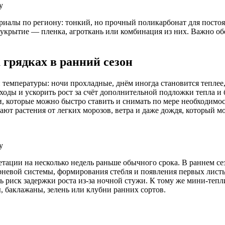
у
риалы по региону: тонкий, но прочный поликарбонат для посто
укрытие — пленка, агроткань или комбинация из них. Важно об
 грядках в ранний сезон
и температуры: ночи прохладные, днём иногда становится теплее
оды и ускорить рост за счёт дополнительной подложки тепла и 
, которые можно быстро ставить и снимать по мере необходимо
ают растения от легких морозов, ветра и даже дождя, который м
у
ации на несколько недель раньше обычного срока. В раннем сез
рневой системы, формирования стебля и появления первых лист
риск задержки роста из‑за ночной стужи. К тому же мини‑теплич
, баклажаны, зелень или клубни ранних сортов.