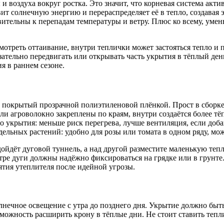
воздуха вокруг ростка. Это значит, что корневая система активне
т солнечную энергию и перераспределяет её в тепло, создавая э
ительны к перепадам температуры и ветру. Плюс ко всему, умен
мотреть оттаивание, внутри теплички может застояться тепло и
ательно передвигать или открывать часть укрытия в тёплый ден
 в раннем сезоне.
, покрытый прозрачной полиэтиленовой плёнкой. Прост в сборке
ли агроволокно закреплены по краям, внутри создаётся более тё
 укрытия: меньше риск перегрева, лучше вентиляция, если добав
ельных растений: удобно для розы или томата в одном ряду, мож
ойдёт дуговой туннель, а над другой разместите маленькую теп
етре дуги должны надёжно фиксироваться на грядке или в грунт
тия утеплителя после идейной угрозы.
лнечное освещение с утра до позднего дня. Укрытие должно быт
можность расширить крону в тёплые дни. Не стоит ставить тепли