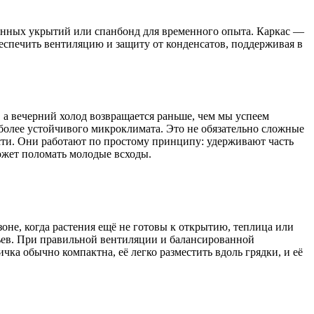
янных укрытий или спанбонд для временного опыта. Каркас —
еспечить вентиляцию и защиту от конденсатов, поддерживая в
, а вечерний холод возвращается раньше, чем мы успеем
более устойчивого микроклимата. Это не обязательно сложные
сти. Они работают по простому принципу: удерживают часть
ожет поломать молодые всходы.
оне, когда растения ещё не готовы к открытию, теплица или
ьев. При правильной вентиляции и балансированной
ка обычно компактна, её легко разместить вдоль грядки, и её