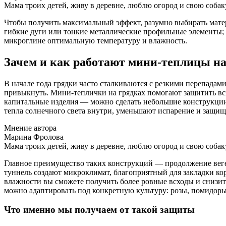
Мама троих детей, живу в деревне, люблю огород и свою собак
Чтобы получить максимальный эффект, разумно выбирать мате
гибкие дуги или тонкие металлические профильные элементы; 
микроглине оптимальную температуру и влажность.
Зачем и как работают мини‑теплицы на
В начале года грядки часто сталкиваются с резкими перепадам
привыкнуть. Мини‑теплички на грядках помогают защитить всх
капитальные изделия — можно сделать небольшие конструкции
тепла солнечного света внутри, уменьшают испарение и защищ
Мнение автора
Марина Фролова
Мама троих детей, живу в деревне, люблю огород и свою собак
Главное преимущество таких конструкций — продолжение вегет
туннель создают микроклимат, благоприятный для закладки ко
влажности вы сможете получить более ровные всходы и снизить 
можно адаптировать под конкретную культуру: розы, помидоры
Что именно мы получаем от такой защиты