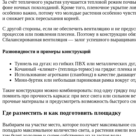
За счёт тепличного укрытия улучшается тепловой режим почвы и 
фоне ночных похолоданий. Кроме того, пленочное укрытие лови
особенно важно, потому что молодые растения особенно чувств
и снижает риск пересыхания корней.
С другой стороны, если не обеспечить вентиляцию и не предус
процессов или появления плесени. Поэтому в конструкции обяз
Сбалансированная вентиляция — залог успешного выращивания
Разновидности и примеры конструкций
Туннель на дугах: из гибких ПВХ или металлических дуг
Кочанный «климат» (теплица‑термос) на грядке: пленка и
Использование агроткани (спанбонд) в качестве дышащего
Мини‑буртик или небольшая парниковая рамка вокруг отд
Такие конструкции можно комбинировать: под одну грядку под
помнить про прочность каркаса: при весе снега или сильном в
прочные материалы и предусмотреть возможность быстрого сня
Где разместить и как подготовить площадку
Выбираем на участке место, которое получает максимальное со
попадало максимальное количество света, а растения имели воз
там будет холоднее и сырее собственно из‑за застоя воды.