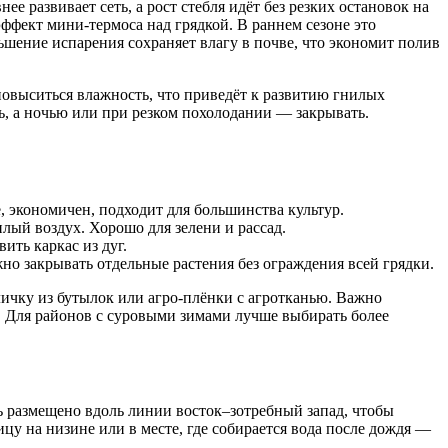
е развивает сеть, а рост стебля идёт без резких остановок на
ффект мини‑термоса над грядкой. В раннем сезоне это
ьшение испарения сохраняет влагу в почве, что экономит полив
 повыситься влажность, что приведёт к развитию гнилых
ь, а ночью или при резком похолодании — закрывать.
, экономичен, подходит для большинства культур.
плый воздух. Хорошо для зелени и рассад.
ить каркас из дуг.
но закрывать отдельные растения без ограждения всей грядки.
личку из бутылок или агро‑плёнки с агротканью. Важно
е. Для районов с суровыми зимами лучше выбирать более
ь размещено вдоль линии восток–зотребный запад, чтобы
цу на низине или в месте, где собирается вода после дождя —