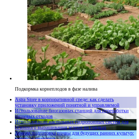
Подкормка корнеплодов в фазе налива
Astra Store в корпоративной среде: как сделать
установку приложений понятной и управляемой
Использование биогазовых станций для переработки
пищевых отходов
Использование настольных гидропонных систем для
сезонного выращивания зелени на грядках
Зимняя подготовка почвы для будущих ранних культур:
советы и практики