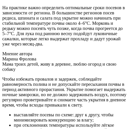
На практике важно определить оптимальные сроки посевов в
зависимости от региона. В большинстве регионов посев
редиса, шпината и салата под укрытие можно начинать при
стабильной температуре почвы около 4–6°C. Морковь и
редьку можно посеять чуть позже, когда почва прогреется до
5–7°C. Для лука под раннюю весну подойдут луковичные
сажалки, которые легко выдержат прохладу и дадут урожай
уже через месяц-два.
Мнение автора
Марина Фролова
Мама троих детей, живу в деревне, люблю огород и свою
собаку
Чтобы избежать провалов и задержек, соблюдайте
равномерность полива и не допускайте пересыхания почвы в
период активного прорастания. Укрытие помогает выдержать
ночные заморозки, но не должно задерживать воздух, поэтому
регулярно проветривайте и снимаете часть укрытия в дневное
время, чтобы всходы привыкали к свету.
выставляйте посевы по схеме: друг к другу, чтобы
минимизировать конкуренцию за влагу;
при отклонениях температуры используйте лёгкое