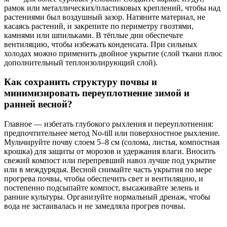
рамок или металлических/пластиковых креплений, чтобы над
растениями был воздушный зазор. Натяните материал, не
касаясь растений, и закрепите по периметру гвозтями,
камнями или шпильками. В тёплые дни обеспечьте
вентиляцию, чтобы избежать конденсата. При сильных
холодах можно применить двойное укрытие (слой ткани плюс
дополнительный теплоизолирующий слой).
Как сохранить структуру почвы и
минимизировать переуплотнение зимой и
ранней весной?
Главное — избегать глубокого рыхления и переуплотнения:
предпочтительнее метод No-till или поверхностное рыхление.
Мульчируйте почву слоем 5–8 см (солома, листья, компостная
крошка) для защиты от морозов и удержания влаги. Вносить
свежий компост или перепревший навоз лучше под укрытие
или в междурядья. Весной снимайте часть укрытия по мере
прогрева почвы, чтобы обеспечить свет и вентиляцию, и
постепенно подсыпайте компост, высаживайте зелень и
ранние культуры. Организуйте нормальный дренаж, чтобы
вода не застаивалась и не замедляла прогрев почвы.