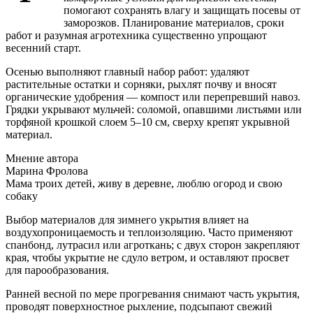
помогают сохранять влагу и защищать посевы от
заморозков. Планирование материалов, сроки
работ и разумная агротехника существенно упрощают
весенний старт.
Осенью выполняют главный набор работ: удаляют
растительные остатки и сорняки, рыхлят почву и вносят
органические удобрения — компост или перепревший навоз.
Грядки укрывают мульчей: соломой, опавшими листьями или
торфяной крошкой слоем 5–10 см, сверху крепят укрывной
материал.
Мнение автора
Марина Фролова
Мама троих детей, живу в деревне, люблю огород и свою
собаку
Выбор материалов для зимнего укрытия влияет на
воздухопроницаемость и теплоизоляцию. Часто применяют
спанбонд, лутрасил или агроткань; с двух сторон закрепляют
края, чтобы укрытие не сдуло ветром, и оставляют просвет
для парообразования.
Ранней весной по мере прогревания снимают часть укрытия,
проводят поверхностное рыхление, подсыпают свежий