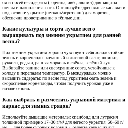
см и посейте сидераты (горчица, овёс, люпин) для защиты
почвы и накопления азота. Организуйте дренажные канавки и
подготовьте укрытие (неткань/агроткань) для морозов,
обеспечив проветривание в тёплые дни.
Какие культуры и сорта лучше всего
выращивать под зимним укрытием для ранней
весны?
Под зимним укрытием хорошо чувствуют себя холодостойкие
зелень и корнеплоды: кочанный и листовой салат, шпинат,
руккола, редька, ранняя морковь и свёкла, зелёный лук.
Выбирайте ранние или сверхранние сорта, устойчивые к
холоду и перепадам температур. В междурядьях можно
высадить сидераты; по весне под укрытием сеять зелень и
скороспелые корнеплоды, чтобы получить урожай уже в
начале сезона.
Как выбрать и разместить укрывной материал и
каркас для зимних грядок?
Используйте дышащие материалы: спанбонд или лутрасил
толщиной примерно 17–30 г/м² для лёгкого укрытия, 50–60 г/
м² — для более суровых условий. Создайте каркас из дуг,