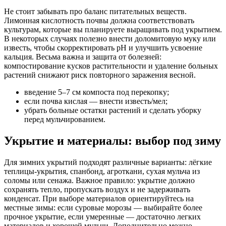
Не стоит забывать про баланс питательных веществ.
Лимонная кислотность почвы должна соответствовать
культурам, которые вы планируете выращивать под укрытием.
В некоторых случаях полезно внести доломитовую муку или
известь, чтобы скорректировать pH и улучшить усвоение
кальция. Весьма важна и защита от болезней:
компостирование кусков растительности и удаление больных
растений снижают риск повторного заражения весной.
введение 5–7 см компоста под перекопку;
если почва кислая — внести известь/мел;
убрать больные остатки растений и сделать уборку
перед мульчированием.
Укрытие и материалы: выбор под зиму
Для зимних укрытий подходят различные варианты: лёгкие
теплицы-укрытия, спанбонд, агроткани, сухая мульча из
соломы или сенажа. Важное правило: укрытие должно
сохранять тепло, пропускать воздух и не задерживать
конденсат. При выборе материалов ориентируйтесь на
местные зимы: если суровые морозы — выбирайте более
прочное укрытие, если умеренные — достаточно легких
материалов и хорошей мульчи. Дополнительно можно