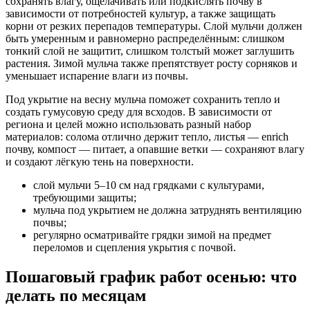
сохранять влагу, ощелачивать или подкислять почву в
зависимости от потребностей культур, а также защищать
корни от резких перепадов температуры. Слой мульчи должен
быть умеренным и равномерно распределённым: слишком
тонкий слой не защитит, слишком толстый может заглушить
растения. Зимой мульча также препятствует росту сорняков и
уменьшает испарение влаги из почвы.
Под укрытие на весну мульча поможет сохранить тепло и
создать гумусовую среду для всходов. В зависимости от
региона и целей можно использовать разный набор
материалов: солома отлично держит тепло, листья — enrich
почву, компост — питает, а опавшие ветки — сохраняют влагу
и создают лёгкую тень на поверхности.
слой мульчи 5–10 см над грядками с культурами,
требующими защиты;
мульча под укрытием не должна затруднять вентиляцию
почвы;
регулярно осматривайте грядки зимой на предмет
переломов и сцепления укрытия с почвой.
Пошаговый график работ осенью: что
делать по месяцам