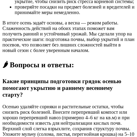
укрытие, чтобы снизить риск стресса корневой системы;
проверяйте посадки на предмет болезней и вредителей и
принимайте меры немедленно.
В итоге осень задаёт основы, а весна — режим работы.
Слаженность действий на обоих этапах поможет вам
получить ранний и устойчивый урожай. Мы сделали упор на
практические шаги: подготовка почвы, выбор укрытий и план
посевов, что позволяет без лишних сложностей выйти в
новый сезон с более уверенным началом.
🌶️ Вопросы и ответы:
Какие принципы подготовки грядок осенью
помогают укрытию и раннему весеннему
старту?
Осенью удаляйте сорняки и растительные остатки, чтобы
снизить риск болезней. Внесите перепревший компост или
хорошо перепревший навоз (примерно 4–6 кг на кв.м) и при
необходимости известь для нейтрализации кислых почв.
Верхний слой слегка взрыхлите, сохранив структуру почвы.
Уложите мульчу (солома, листья, перегнойная крошка) на 5–10