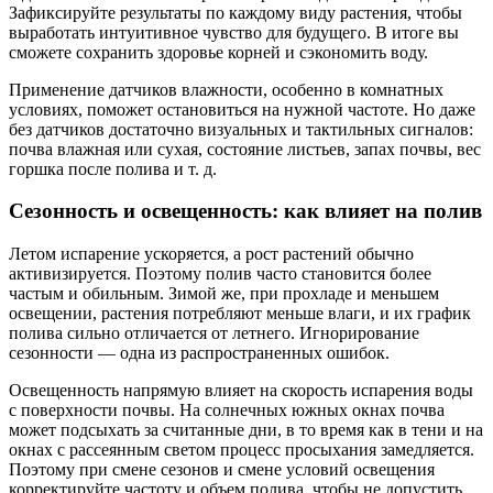
Зафиксируйте результаты по каждому виду растения, чтобы
выработать интуитивное чувство для будущего. В итоге вы
сможете сохранить здоровье корней и сэкономить воду.
Применение датчиков влажности, особенно в комнатных
условиях, поможет остановиться на нужной частоте. Но даже
без датчиков достаточно визуальных и тактильных сигналов:
почва влажная или сухая, состояние листьев, запах почвы, вес
горшка после полива и т. д.
Сезонность и освещенность: как влияет на полив
Летом испарение ускоряется, а рост растений обычно
активизируется. Поэтому полив часто становится более
частым и обильным. Зимой же, при прохладе и меньшем
освещении, растения потребляют меньше влаги, и их график
полива сильно отличается от летнего. Игнорирование
сезонности — одна из распространенных ошибок.
Освещенность напрямую влияет на скорость испарения воды
с поверхности почвы. На солнечных южных окнах почва
может подсыхать за считанные дни, в то время как в тени и на
окнах с рассеянным светом процесс просыхания замедляется.
Поэтому при смене сезонов и смене условий освещения
корректируйте частоту и объем полива, чтобы не допустить