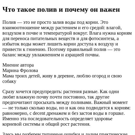
Что такое полив и почему он важен
Полив — это не просто залив воды под корни. Это
взаимоотношение между растением и его средой: влагой,
воздухом в почве и температурой вокруг. Влага нужна корням
для переноса питательных веществ и для фотосинтеза, а
избыток воды может лишить корни доступа к воздуху и
привести к гниению. Поэтому правильный полив — это
баланс между увлажнением и аэрацией почвы.
Мнение автора
Марина Фролова
Мама троих детей, живу в деревне, люблю огород и свою
собаку
Сразу хочется предупредить: растения разные. Как одни
любят влажную почву почти постоянно, так другие
предпочитают просыхать между поливами. Важный момент
— не только сколько воды, но и как она подводится к корням:
равномерно, с decent дренажем и без застоя воды в горшке.
Именно эта последовательность определяет здоровье
корневой системы и общий рост растения.
Здесь мы разберем типичные ошибки и дадим практические