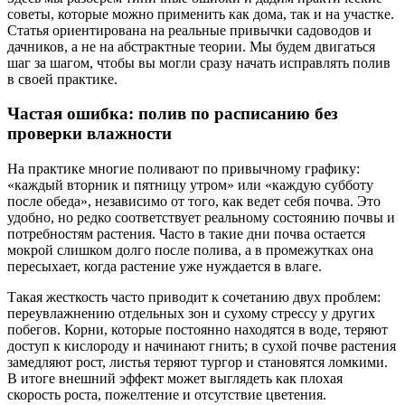
советы, которые можно применить как дома, так и на участке.
Статья ориентирована на реальные привычки садоводов и
дачников, а не на абстрактные теории. Мы будем двигаться
шаг за шагом, чтобы вы могли сразу начать исправлять полив
в своей практике.
Частая ошибка: полив по расписанию без
проверки влажности
На практике многие поливают по привычному графику:
«каждый вторник и пятницу утром» или «каждую субботу
после обеда», независимо от того, как ведет себя почва. Это
удобно, но редко соответствует реальному состоянию почвы и
потребностям растения. Часто в такие дни почва остается
мокрой слишком долго после полива, а в промежутках она
пересыхает, когда растение уже нуждается в влаге.
Такая жесткость часто приводит к сочетанию двух проблем:
переувлажнению отдельных зон и сухому стрессу у других
побегов. Корни, которые постоянно находятся в воде, теряют
доступ к кислороду и начинают гнить; в сухой почве растения
замедляют рост, листья теряют тургор и становятся ломкими.
В итоге внешний эффект может выглядеть как плохая
скорость роста, пожелтение и отсутствие цветения.