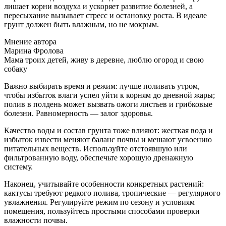
лишает корни воздуха и ускоряет развитие болезней, а
пересыхание вызывает стресс и остановку роста. В идеале
грунт должен быть влажным, но не мокрым.
Мнение автора
Марина Фролова
Мама троих детей, живу в деревне, люблю огород и свою
собаку
Важно выбирать время и режим: лучше поливать утром,
чтобы избыток влаги успел уйти к корням до дневной жары;
полив в полдень может вызвать ожоги листьев и грибковые
болезни. Равномерность — залог здоровья.
Качество воды и состав грунта тоже влияют: жесткая вода и
избыток извести меняют баланс почвы и мешают усвоению
питательных веществ. Используйте отстоявшую или
фильтрованную воду, обеспечьте хорошую дренажную
систему.
Наконец, учитывайте особенности конкретных растений:
кактусы требуют редкого полива, тропические — регулярного
увлажнения. Регулируйте режим по сезону и условиям
помещения, пользуйтесь простыми способами проверки
влажности почвы.