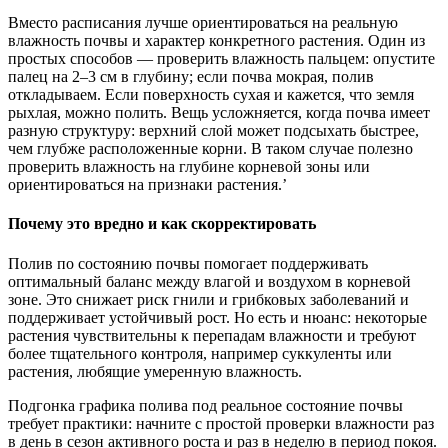
Вместо расписания лучше ориентироваться на реальную
влажность почвы и характер конкретного растения. Один из
простых способов — проверить влажность пальцем: опустите
палец на 2–3 см в глубину; если почва мокрая, полив
откладываем. Если поверхность сухая и кажется, что земля
рыхлая, можно полить. Вещь усложняется, когда почва имеет
разную структуру: верхний слой может подсыхать быстрее,
чем глубже расположенные корни. В таком случае полезно
проверить влажность на глубине корневой зоны или
ориентироваться на признаки растения.’
Почему это вредно и как скорректировать
Полив по состоянию почвы помогает поддерживать
оптимальный баланс между влагой и воздухом в корневой
зоне. Это снижает риск гнили и грибковых заболеваний и
поддерживает устойчивый рост. Но есть и нюанс: некоторые
растения чувствительны к перепадам влажности и требуют
более тщательного контроля, например суккуленты или
растения, любящие умеренную влажность.
Подгонка графика полива под реальное состояние почвы
требует практики: начните с простой проверки влажности раз
в день в сезон активного роста и раз в неделю в период покоя.