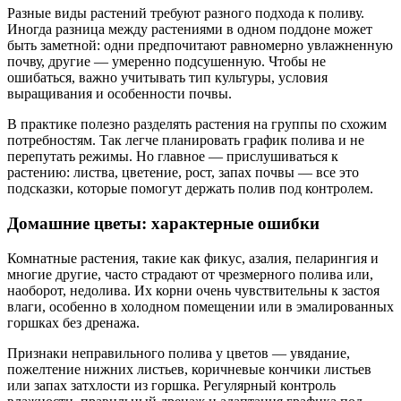
Разные виды растений требуют разного подхода к поливу.
Иногда разница между растениями в одном поддоне может
быть заметной: одни предпочитают равномерно увлажненную
почву, другие — умеренно подсушенную. Чтобы не
ошибаться, важно учитывать тип культуры, условия
выращивания и особенности почвы.
В практике полезно разделять растения на группы по схожим
потребностям. Так легче планировать график полива и не
перепутать режимы. Но главное — прислушиваться к
растению: листва, цветение, рост, запах почвы — все это
подсказки, которые помогут держать полив под контролем.
Домашние цветы: характерные ошибки
Комнатные растения, такие как фикус, азалия, пеларингия и
многие другие, часто страдают от чрезмерного полива или,
наоборот, недолива. Их корни очень чувствительны к застоя
влаги, особенно в холодном помещении или в эмалированных
горшках без дренажа.
Признаки неправильного полива у цветов — увядание,
пожелтение нижних листьев, коричневые кончики листьев
или запах затхлости из горшка. Регулярный контроль