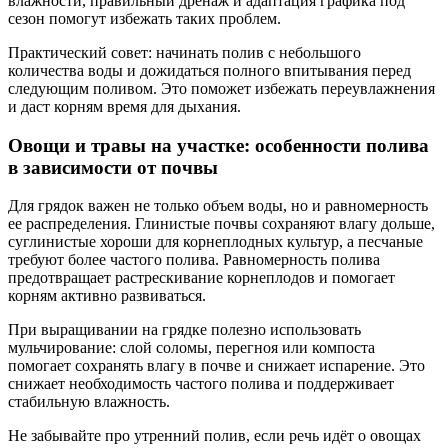
влажности, правильный дренаж и адаптация графика под
сезон помогут избежать таких проблем.
Практический совет: начинать полив с небольшого
количества воды и дожидаться полного впитывания перед
следующим поливом. Это поможет избежать переувлажнения
и даст корням время для дыхания.
Овощи и травы на участке: особенности полива
в зависимости от почвы
Для грядок важен не только объем воды, но и равномерность
ее распределения. Глинистые почвы сохраняют влагу дольше,
суглинистые хороши для корнеплодных культур, а песчаные
требуют более частого полива. Равномерность полива
предотвращает растрескивание корнеплодов и помогает
корням активно развиваться.
При выращивании на грядке полезно использовать
мульчирование: слой соломы, перегноя или компоста
помогает сохранять влагу в почве и снижает испарение. Это
снижает необходимость частого полива и поддерживает
стабильную влажность.
Не забывайте про утренний полив, если речь идёт о овощах