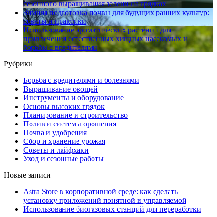
сезонного выращивания зелени на грядках
Зимняя подготовка почвы для будущих ранних культур:
советы и практики
Использование ароматических растений для
привлечения естественных хищных насекомых и
борьбы с вредителями
Рубрики
Борьба с вредителями и болезнями
Выращивание овощей
Инструменты и оборудование
Основы высоких грядок
Планирование и строительство
Полив и системы орошения
Почва и удобрения
Сбор и хранение урожая
Советы и лайфхаки
Уход и сезонные работы
Новые записи
Astra Store в корпоративной среде: как сделать
установку приложений понятной и управляемой
Использование биогазовых станций для переработки