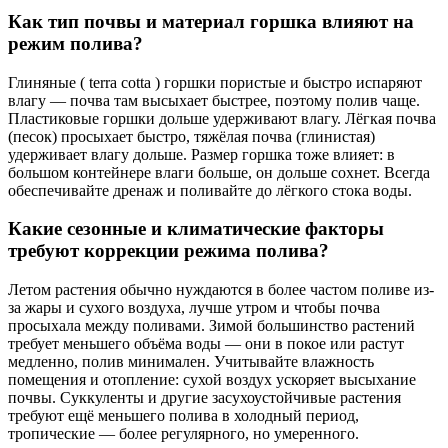
Как тип почвы и материал горшка влияют на
режим полива?
Глиняные ( terra cotta ) горшки пористые и быстро испаряют
влагу — почва там высыхает быстрее, поэтому полив чаще.
Пластиковые горшки дольше удерживают влагу. Лёгкая почва
(песок) просыхает быстро, тяжёлая почва (глинистая)
удерживает влагу дольше. Размер горшка тоже влияет: в
большом контейнере влаги больше, он дольше сохнет. Всегда
обеспечивайте дренаж и поливайте до лёгкого стока воды.
Какие сезонные и климатические факторы
требуют коррекции режима полива?
Летом растения обычно нуждаются в более частом поливе из-
за жары и сухого воздуха, лучше утром и чтобы почва
просыхала между поливами. Зимой большинство растений
требует меньшего объёма воды — они в покое или растут
медленно, полив минимален. Учитывайте влажность
помещения и отопление: сухой воздух ускоряет высыхание
почвы. Суккуленты и другие засухоустойчивые растения
требуют ещё меньшего полива в холодный период,
тропические — более регулярного, но умеренного.