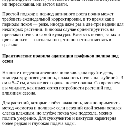
ни пересыхания, ни застоя влаги.
Простой подход: в период активного роста полив может
требовать еженедельной корректировки, в то время как в
периоды покоя — реже, иногда даже раз в две-три недели для
некоторых растений. В любом случае ориентируйтесь на
признаки почвы и самой культуры. Вязкость почвы, запах и
цвет листьев — сигналы того, что пора что-то менять в
графике.
Практические правила адаптации графиков полива под
сезон
Начните с ведения дневника поливов: фиксируйте день,
температуру, освещенность, влажность почвы на глубине 2–3
см и 5–7 см, а также вес горшка после полива. Со временем
вы увидите, как изменяются потребности растений под
влиянием сезона.
Для растений, которые любят влажность, можно применять
метод «осмотра и полива»: если верхний слой земли остался
слегка влажным, но глубже почва уже подсохла, можно
полить умеренно. Для суккулентов и кактусов характерна
более редкая и глубокая подача воды.