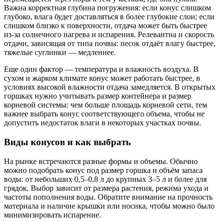
Важна корректная глубина погружения: если конус слишком
глубоко, влага будет доставляться в более глубокие слои; если
слишком близко к поверхности, отдача может быть быстрее
из-за солнечного нагрева и испарения. Релевантна и скорость
отдачи, зависящая от типа почвы: песок отдаёт влагу быстрее,
тяжелые суглинки — медленнее.
Еще один фактор — температура и влажность воздуха. В
сухом и жарком климате конус может работать быстрее, в
условиях высокой влажности отдача замедляется. В открытых
горшках нужно учитывать размер контейнера и размер
корневой системы: чем больше площадь корневой сети, тем
важнее выбрать конус соответствующего объема, чтобы не
допустить недостаток влаги в некоторых участках почвы.
Виды конусов и как выбрать
На рынке встречаются разные формы и объемы. Обычно
можно подобрать конус под размер горшка и объём запаса
воды: от небольших 0,5–0,8 л до крупных 3–5 л и более для
грядок. Выбор зависит от размера растения, режима ухода и
частоты пополнения воды. Обратите внимание на прочность
материала и наличие крышки или носика, чтобы можно было
минимизировать испарение.