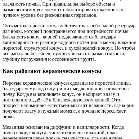
влажность почвы. При правильном выборе объема и
размещения конуса можно стабилизировать влажность на
нужном уровне без рискованных перепадов.
Суть метода проста: конус действует как небольшой резервуар
для воды, который подстраивается под потребности почвы.
Влажность вокруг корней поддерживается благодаря
капиллярности и разнице водного потенциала между влажной
пористой структурой конуса и сухой землей вокруг. Но чтобы
все работало без сбоев, нужно учитывать размер емкости,
глубину погружения и особенности грунта.
Как работают керамические конусы
Поротые керамические конусы сделаны из пористой глины,
благодаря чему вода внутри них медленно просачивается в
почву. Когда вы заполняете конус, он набирает влагу и
постепенно отдаёт её в близлежащую зону корней. Этот
процесс напоминает естественный сайт влажности, где корни
получают влагу в нужный момент, а почва не пересыхает
резко.
Механизм основан на диффузии и капиллярности. Когда
почва вокруг конуса становится менее влажной, влагa
перемещается через поры к тем участкам, где она нужна.