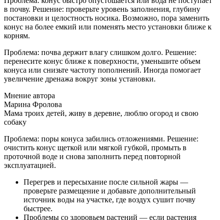
Проблема: конус быстро опустошается или вода не поступает
в почву. Решение: проверьте уровень заполнения, глубину
постановки и целостность носика. Возможно, пора заменить
конус на более емкий или поменять место установки ближе к
корням.
Проблема: почва держит влагу слишком долго. Решение:
перенесите конус ближе к поверхности, уменьшите объем
конуса или снизьте частоту пополнений. Иногда помогает
увеличение дренажа вокруг зоны установки.
Мнение автора
Марина Фролова
Мама троих детей, живу в деревне, люблю огород и свою
собаку
Проблема: поры конуса забились отложениями. Решение:
очистить конус щеткой или мягкой губкой, промыть в
проточной воде и снова заполнить перед повторной
эксплуатацией.
Перегрев и пересыхание после сильной жары —
проверьте размещение и добавьте дополнительный
источник воды на участке, где воздух сушит почву
быстрее.
Проблемы со здоровьем растений — если растения