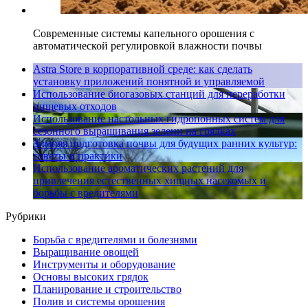
Современные системы капельного орошения с
автоматической регулировкой влажности почвы
Astra Store в корпоративной среде: как сделать
установку приложений понятной и управляемой
Использование биогазовых станций для переработки
пищевых отходов
Использование настольных гидропонных систем для
сезонного выращивания зелени на грядках
Зимняя подготовка почвы для будущих ранних культур:
советы и практики
Использование ароматических растений для
привлечения естественных хищных насекомых и
борьбы с вредителями
Рубрики
Борьба с вредителями и болезнями
Выращивание овощей
Инструменты и оборудование
Основы высоких грядок
Планирование и строительство
Полив и системы орошения