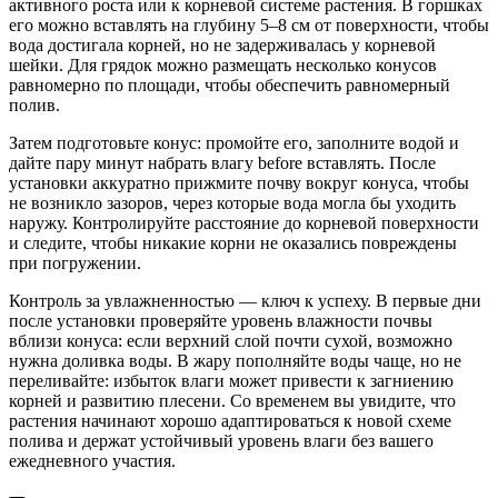
активного роста или к корневой системе растения. В горшках
его можно вставлять на глубину 5–8 см от поверхности, чтобы
вода достигала корней, но не задерживалась у корневой
шейки. Для грядок можно размещать несколько конусов
равномерно по площади, чтобы обеспечить равномерный
полив.
Затем подготовьте конус: промойте его, заполните водой и
дайте пару минут набрать влагу before вставлять. После
установки аккуратно прижмите почву вокруг конуса, чтобы
не возникло зазоров, через которые вода могла бы уходить
наружу. Контролируйте расстояние до корневой поверхности
и следите, чтобы никакие корни не оказались повреждены
при погружении.
Контроль за увлажненностью — ключ к успеху. В первые дни
после установки проверяйте уровень влажности почвы
вблизи конуса: если верхний слой почти сухой, возможно
нужна доливка воды. В жару пополняйте воды чаще, но не
переливайте: избыток влаги может привести к загниению
корней и развитию плесени. Со временем вы увидите, что
растения начинают хорошо адаптироваться к новой схеме
полива и держат устойчивый уровень влаги без вашего
ежедневного участия.