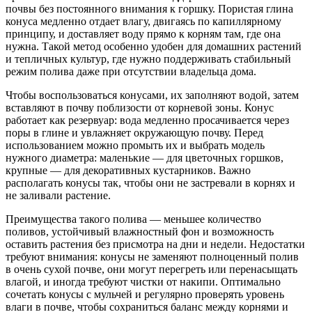
почвы без постоянного внимания к горшку. Пористая глина
конуса медленно отдает влагу, двигаясь по капиллярному
принципу, и доставляет воду прямо к корням там, где она
нужна. Такой метод особенно удобен для домашних растений
и тепличных культур, где нужно поддерживать стабильный
режим полива даже при отсутствии владельца дома.
Чтобы воспользоваться конусами, их заполняют водой, затем
вставляют в почву поблизости от корневой зоны. Конус
работает как резервуар: вода медленно просачивается через
поры в глине и увлажняет окружающую почву. Перед
использованием можно промыть их и выбрать модель
нужного диаметра: маленькие — для цветочных горшков,
крупные — для декоративных кустарников. Важно
располагать конусы так, чтобы они не застревали в корнях и
не заливали растение.
Преимущества такого полива — меньшее количество
поливов, устойчивый влажностный фон и возможность
оставить растения без присмотра на дни и недели. Недостатки
требуют внимания: конусы не заменяют полноценный полив
в очень сухой почве, они могут перегреть или перенасыщать
влагой, и иногда требуют чистки от накипи. Оптимально
сочетать конусы с мульчей и регулярно проверять уровень
влаги в почве, чтобы сохраниться баланс между корнями и