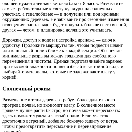
овощей нужна дневная световая база 6–8 часов. Разместите
самые требовательные к свету культуры на солнечных
участках, а тенелюбивые — в полутени или под кронами
окружающих деревьев. Не забывайте про сезонные изменения
освещения: часть грядок будет получать больше света весной,
другая — летом, и планировка должна это учитывать.
Дорожки, доступ к воде и настройка дренажа — ключ к
удобству. Проложите маршруты так, чтобы подвести шланг
или капельный полив ближе к каждой секции. Обеспечьте
минимальные разрывы между грядками для свободного
перемещения и чистоты. Дренаж подготавливайте заранее:
при высокой влажности почвы избегайте застойной воды и
выбирайте материалы, которые не задерживают влагу у
корней.
Солнечный режим
Размещение в тени деревьев требует более длительного
прогрева почвы, но экономит влагу. В солнечном месте
грядкам лучше расти быстро, но почва может пересыхать:
здесь поможет мульча и частый полив. Если участок
достаточно ветреный, добавьте боковую защиту от ветра,
чтобы предотвратить пересыхание и перенапряжение
растений.