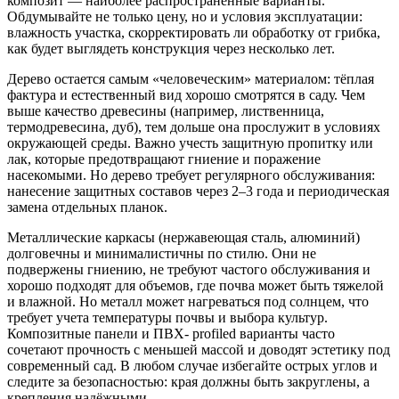
композит — наиболее распространенные варианты.
Обдумывайте не только цену, но и условия эксплуатации:
влажность участка, скорректировать ли обработку от грибка,
как будет выглядеть конструкция через несколько лет.
Дерево остается самым «человеческим» материалом: тёплая
фактура и естественный вид хорошо смотрятся в саду. Чем
выше качество древесины (например, лиственница,
термодревесина, дуб), тем дольше она прослужит в условиях
окружающей среды. Важно учесть защитную пропитку или
лак, которые предотвращают гниение и поражение
насекомыми. Но дерево требует регулярного обслуживания:
нанесение защитных составов через 2–3 года и периодическая
замена отдельных планок.
Металлические каркасы (нержавеющая сталь, алюминий)
долговечны и минималистичны по стилю. Они не
подвержены гниению, не требуют частого обслуживания и
хорошо подходят для объемов, где почва может быть тяжелой
и влажной. Но металл может нагреваться под солнцем, что
требует учета температуры почвы и выбора культур.
Композитные панели и ПВХ- profiled варианты часто
сочетают прочность с меньшей массой и доводят эстетику под
современный сад. В любом случае избегайте острых углов и
следите за безопасностью: края должны быть закруглены, а
крепления надёжными.