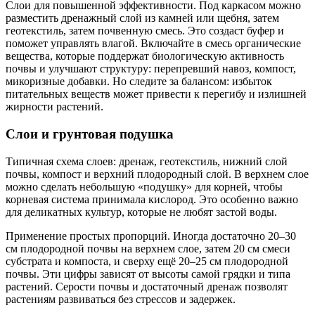
Слои для повышенной эффективности. Под каркасом можно
разместить дренажный слой из камней или щебня, затем
геотекстиль, затем почвенную смесь. Это создаст буфер и
поможет управлять влагой. Включайте в смесь органические
вещества, которые поддержат биологическую активность
почвы и улучшают структуру: перепревший навоз, компост,
микоризные добавки. Но следите за балансом: избыток
питательных веществ может привести к перегибу и излишней
жирности растений.
Слои и грунтовая подушка
Типичная схема слоев: дренаж, геотекстиль, нижний слой
почвы, компост и верхний плодородный слой. В верхнем слое
можно сделать небольшую «подушку» для корней, чтобы
корневая система принимала кислород. Это особенно важно
для деликатных культур, которые не любят застой воды.
Применение простых пропорций. Иногда достаточно 20–30
см плодородной почвы на верхнем слое, затем 20 см смеси
субстрата и компоста, и сверху ещё 20–25 см плодородной
почвы. Эти цифры зависят от высоты самой грядки и типа
растений. Серости почвы и достаточный дренаж позволят
растениям развиваться без стрессов и задержек.