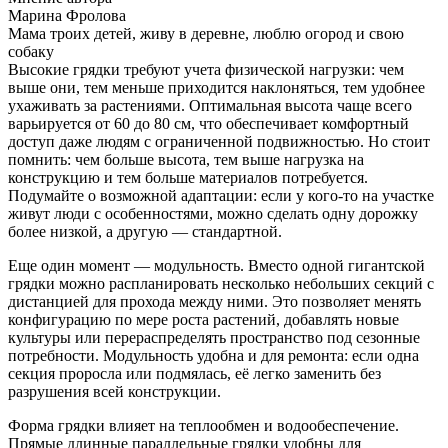
Марина Фролова
Мама троих детей, живу в деревне, люблю огород и свою
собаку
Высокие грядки требуют учета физической нагрузки: чем
выше они, тем меньше приходится наклоняться, тем удобнее
ухаживать за растениями. Оптимальная высота чаще всего
варьируется от 60 до 80 см, что обеспечивает комфортный
доступ даже людям с ограниченной подвижностью. Но стоит
помнить: чем больше высота, тем выше нагрузка на
конструкцию и тем больше материалов потребуется.
Подумайте о возможной адаптации: если у кого-то на участке
живут люди с особенностями, можно сделать одну дорожку
более низкой, а другую — стандартной.
Еще один момент — модульность. Вместо одной гигантской
грядки можно распланировать несколько небольших секций с
дистанцией для прохода между ними. Это позволяет менять
конфигурацию по мере роста растений, добавлять новые
культуры или перераспределять пространство под сезонные
потребности. Модульность удобна и для ремонта: если одна
секция проросла или подмялась, её легко заменить без
разрушения всей конструкции.
Форма грядки влияет на теплообмен и водообеспечение.
Прямые длинные параллельные грядки удобны для