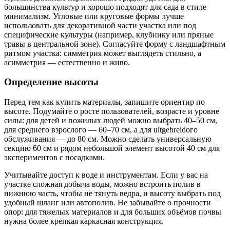
большинства культур и хорошо подходят для сада в стиле
минимализм. Угловые или круговые формы лучше
использовать для декоративной части участка или под
специфические культуры (например, клубнику или пряные
травы в центральной зоне). Согласуйте форму с ландшафтным
ритмом участка: симметрия может выглядеть стильно, а
асимметрия — естественно и живо.
Определение высоты
Перед тем как купить материалы, запишите ориентир по
высоте. Подумайте о росте пользователей, возрасте и уровне
силы: для детей и пожилых людей можно выбрать 40–50 см,
для среднего взрослого — 60–70 см, а для uitgebreidого
обслуживания — до 80 см. Можно сделать универсальную
секцию 60 см и рядом небольшой элемент высотой 40 см для
экспериментов с посадками.
Учитывайте доступ к воде и инструментам. Если у вас на
участке сложная добыча воды, можно встроить полив в
нижнюю часть, чтобы не тянуть ведра, и высоту выбрать под
удобный шланг или автополив. Не забывайте о прочности
опор: для тяжелых материалов и для больших объёмов почвы
нужна более крепкая каркасная конструкция.