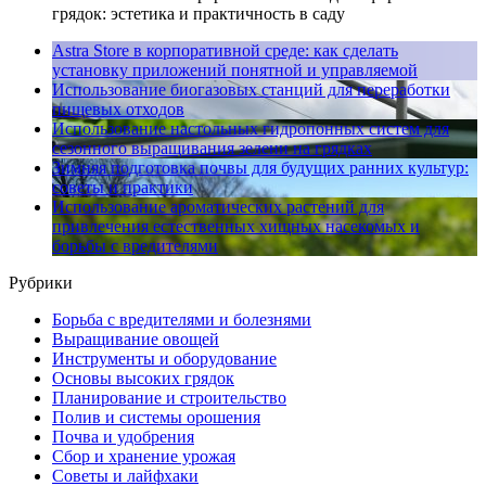
грядок: эстетика и практичность в саду
Astra Store в корпоративной среде: как сделать
установку приложений понятной и управляемой
Использование биогазовых станций для переработки
пищевых отходов
Использование настольных гидропонных систем для
сезонного выращивания зелени на грядках
Зимняя подготовка почвы для будущих ранних культур:
советы и практики
Использование ароматических растений для
привлечения естественных хищных насекомых и
борьбы с вредителями
Рубрики
Борьба с вредителями и болезнями
Выращивание овощей
Инструменты и оборудование
Основы высоких грядок
Планирование и строительство
Полив и системы орошения
Почва и удобрения
Сбор и хранение урожая
Советы и лайфхаки