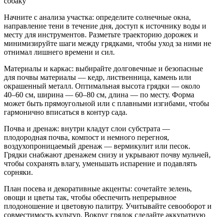
собаку
Начните с анализа участка: определите солнечные окна,
направление тени в течение дня, доступ к источнику воды и
месту для инструментов. Разметьте траекторию дорожек и
минимизируйте шаги между грядками, чтобы уход за ними не
отнимал лишнего времени и сил.
Материалы и каркас: выбирайте долговечные и безопасные
для почвы материалы — кедр, лиственница, камень или
окрашенный металл. Оптимальная высота грядки — около
40–60 см, ширина — 60–80 см, длина — по месту. Форма
может быть прямоугольной или с плавными изгибами, чтобы
гармонично вписаться в контур сада.
Почва и дренаж: внутри кладут слои субстрата —
плодородная почва, компост и немного перегноя,
воздухопроницаемый дренаж — вермикулит или песок.
Грядки снабжают дренажем снизу и укрывают почву мульчей,
чтобы сохранять влагу, уменьшать испарение и подавлять
сорняки.
План посева и декоративные акценты: сочетайте зелень,
овощи и цветы так, чтобы обеспечить непрерывное
плодоношение и цветовую палитру. Учитывайте севооборот и
совместимость культур. Вокруг грядок сделайте аккуратную