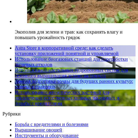
Экополив для зелени и трав: как сохранять влагу и
повышать урожайность грядок
Astra Store в корпоративной среде: как сделать
установку приложений понятной и управляемой
Использование биогазовых станций для переработки
пищевых отходов
Использование настольных гидропонных систем для
сезонного выращивания зелени на грядках
Зимняя подготовка почвы для будущих ранних культур:
советы и практики
Использование ароматических растений для
привлечения естественных хищных насекомых и
борьбы с вредителями
Рубрики
Борьба с вредителями и болезнями
Выращивание овощей
Инструменты и оборудование