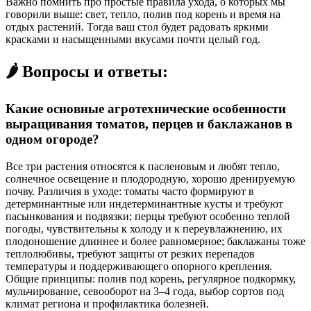
Важно помнить про простые правила ухода, о которых мы
говорили выше: свет, тепло, полив под корень и время на
отдых растений. Тогда ваш стол будет радовать яркими
красками и насыщенными вкусами почти целый год.
🌶️ Вопросы и ответы:
Какие основные агротехнические особенности
выращивания томатов, перцев и баклажанов в
одном огороде?
Все три растения относятся к пасленовым и любят тепло,
солнечное освещение и плодородную, хорошо дренируемую
почву. Различия в уходе: томаты часто формируют в
детерминантные или индетерминантные кусты и требуют
пасынкования и подвязки; перцы требуют особенно теплой
погоды, чувствительны к холоду и к переувлажнению, их
плодоношение длиннее и более равномерное; баклажаны тоже
теплолюбивы, требуют защиты от резких перепадов
температуры и поддерживающего опорного крепления.
Общие принципы: полив под корень, регулярное подкормку,
мульчирование, севооборот на 3–4 года, выбор сортов под
климат региона и профилактика болезней.