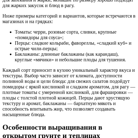
для жарких закусок и блюд в рагу.
Ниже примеры категорий и вариантов, которые встречаются в
магазинах и на грядках:
Томаты: черри, розовые сорта, сливки, крупные
«помидоры для соуса»;
Перцы: сладкие кольраби, фавореллы, «сладкий куб» и
острые чили-перцы;
Баклажаны: длинные баклажаны (как карандаш),
круглые «мячики» и небольшие плоды для тушения.
Каждый сорт приносит в кухню уникальный характер вкуса и
текстуры. Выбор часто зависит от климата, доступности
поливной воды и цели блюда: для свежих салатов подойдут
помидоры с яркой кислинкой и сладким ароматом, для рагу —
плотные томаты с умеренной кислинкой, для фаршировки —
плоды с толстой плотной кожицей. Перцы дают хрустящую
текстуру и аромат, баклажаны — бархатную мякоть и
способность впитывать жир, что позволяет создавать
насыщенные блюда.
Особенности выращивания в
открытом грунте и теплицах