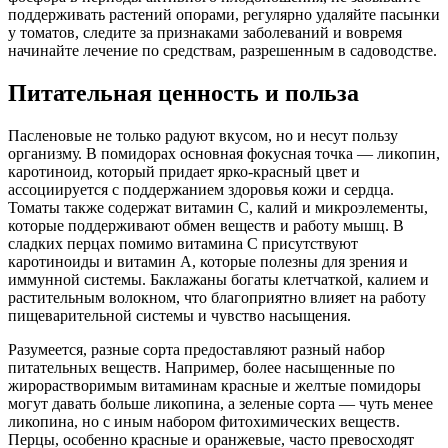
поддерживать растений опорами, регулярно удаляйте пасынки
у томатов, следите за признаками заболеваний и вовремя
начинайте лечение по средствам, разрешенным в садоводстве.
Питательная ценность и польза
Пасленовые не только радуют вкусом, но и несут пользу
организму. В помидорах основная фокусная точка — ликопин,
каротиноид, который придает ярко-красный цвет и
ассоциируется с поддержанием здоровья кожи и сердца.
Томаты также содержат витамин С, калий и микроэлементы,
которые поддерживают обмен веществ и работу мышц. В
сладких перцах помимо витамина C присутствуют
каротиноиды и витамин A, которые полезны для зрения и
иммунной системы. Баклажаны богаты клетчаткой, калием и
растительным волокном, что благоприятно влияет на работу
пищеварительной системы и чувство насыщения.
Разумеется, разные сорта предоставляют разный набор
питательных веществ. Например, более насыщенные по
жирорастворимым витаминам красные и желтые помидоры
могут давать больше ликопина, а зеленые сорта — чуть менее
ликопина, но с иным набором фитохимических веществ.
Перцы, особенно красные и оранжевые, часто превосходят