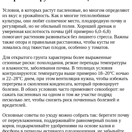
Условия, в которых растут пасленовые, во многом определяют
их вкус и урожайность. Как и многие теплолюбивые
культуры, они любят солнечное место, плодородную почву и
регулярный, но не обильный полив. Хороший дренаж и
умеренная кислотность почвы (pH примерно 6,0–6,8)
помогают растениям развиваться без лишнего стресса. Важны
также опора и правильная расстановка, чтобы кусты не
ломались под тяжестью плодов, особенно у томатов.
Для открытого грунта характерны более выраженные
сезонные риски: похолодания, резкие перепады температуры
и влажности, заболевания почвы. В теплицах условия
контролируются: температура выше примерно 18–20°C ночью
и 22–28°C днем, при этом вентиляция нужна, чтобы избежать
перегрева и скопления конденсата, который провоцирует
болезни. В обоих условиях часто применяют севооборот: не
сажать пасленовых на одном и том же участке подряд
несколько лет, чтобы снизить риск почвенных болезней и
вредителей.
Основные советы по уходу можно собрать так: берегите почву
от переувлажнения, поддерживайте равномерный полив у
корня, подкармливайте удобрениями на основе калия и
фосфора в периоды активного плодоношения, не забывайте