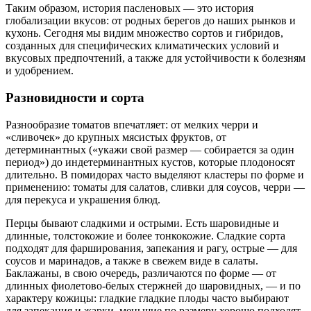
Таким образом, история пасленовых — это история
глобализации вкусов: от родных берегов до наших рынков и
кухонь. Сегодня мы видим множество сортов и гибридов,
созданных для специфических климатических условий и
вкусовых предпочтений, а также для устойчивости к болезням
и удобрением.
Разновидности и сорта
Разнообразие томатов впечатляет: от мелких черри и
«сливочек» до крупных мясистых фруктов, от
детерминантных («укажи свой размер — собирается за один
период») до индетерминантных кустов, которые плодоносят
длительно. В помидорах часто выделяют кластеры по форме и
применению: томаты для салатов, сливки для соусов, черри —
для перекуса и украшения блюд.
Перцы бывают сладкими и острыми. Есть шаровидные и
длинные, толстокожие и более тонкокожие. Сладкие сорта
подходят для фарширования, запекания и рагу, острые — для
соусов и маринадов, а также в свежем виде в салаты.
Баклажаны, в свою очередь, различаются по форме — от
длинных фиолетово-белых стержней до шаровидных, — и по
характеру кожицы: гладкие гладкие плоды часто выбирают
для запекания и жарки, меньшие по размеру хорошо подходят