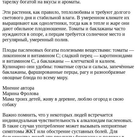
тарелку богатой на вкусы и ароматы.
Эти растения, как правило, теплолюбивы и требуют долгого
светового дня и стабильной влаги. В умеренном климате их
выращивают как однолетники, тогда как в тепле и жаре они
дают обильное плодоношение. Томаты и баклажаны часто
нуждаются в опоре, а перцам требуется солнечное место и
регулярный, умеренный полив.
Плоды пасленовых богаты полезными веществами: томаты —
ликопином и витамином C; сладкий перец — каротиноидами
и витамином C, а баклажаны — клетчаткой и калием.
Кулинарно они удобны: томатные соусы и сальсы, запечённые
баклажаны, фаршированные перцы, рагу и разнообразные
овощные блюда по всему миру.
Мнение автора
Марина Фролова
Мама троих детей, живу в деревне, люблю огород и свою
собаку
Важно помнить, что у некоторых людей встречается
индивидуальная чувствительность к алкалоидам пасленовых.
В такие случаи употребление может вызывать неприятные
симптомы ЖКТ или обострение суставных болей. Для
большинства людей эти продукты безопасны и полезны в