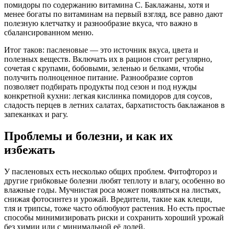
помидоры по содержанию витамина C. Баклажаны, хотя и
менее богаты по витаминам на первый взгляд, все равно дают
полезную клетчатку и разнообразие вкуса, что важно в
сбалансированном меню.
Итог таков: пасленовые — это источник вкуса, цвета и
полезных веществ. Включать их в рацион стоит регулярно,
сочетая с крупами, бобовыми, зеленью и белками, чтобы
получить полноценное питание. Разнообразие сортов
позволяет подбирать продукты под сезон и под нужды
конкретной кухни: легкая кислинка помидоров для соусов,
сладость перцев в летних салатах, бархатистость баклажанов в
запеканках и рагу.
Проблемы и болезни, и как их
избежать
У пасленовых есть несколько общих проблем. Фитофтороз и
другие грибковые болезни любят теплоту и влагу, особенно во
влажные годы. Мучнистая роса может появляться на листьях,
снижая фотосинтез и урожай. Вредители, такие как клещи,
тля и трипсы, тоже часто облюбуют растения. Но есть простые
способы минимизировать риски и сохранить хороший урожай
без химии или с минимальной её долей.