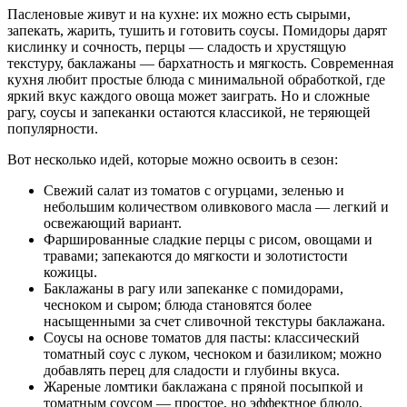
Пасленовые живут и на кухне: их можно есть сырыми,
запекать, жарить, тушить и готовить соусы. Помидоры дарят
кислинку и сочность, перцы — сладость и хрустящую
текстуру, баклажаны — бархатность и мягкость. Современная
кухня любит простые блюда с минимальной обработкой, где
яркий вкус каждого овоща может заиграть. Но и сложные
рагу, соусы и запеканки остаются классикой, не теряющей
популярности.
Вот несколько идей, которые можно освоить в сезон:
Свежий салат из томатов с огурцами, зеленью и
небольшим количеством оливкового масла — легкий и
освежающий вариант.
Фаршированные сладкие перцы с рисом, овощами и
травами; запекаются до мягкости и золотистости
кожицы.
Баклажаны в рагу или запеканке с помидорами,
чесноком и сыром; блюда становятся более
насыщенными за счет сливочной текстуры баклажана.
Соусы на основе томатов для пасты: классический
томатный соус с луком, чесноком и базиликом; можно
добавлять перец для сладости и глубины вкуса.
Жареные ломтики баклажана с пряной посыпкой и
томатным соусом — простое, но эффектное блюдо.