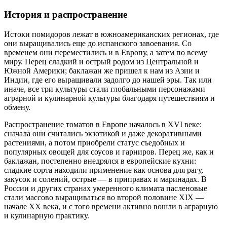
История и распространение
Истоки помидоров лежат в южноамериканских регионах, где
они выращивались еще до испанского завоевания. Со
временем они переместились и в Европу, а затем по всему
миру. Перец сладкий и острый родом из Центральной и
Южной Америки; баклажан же пришел к нам из Азии и
Индии, где его выращивали задолго до нашей эры. Так или
иначе, все три культуры стали глобальными персонажами
аграрной и кулинарной культуры благодаря путешествиям и
обмену.
Распространение томатов в Европе началось в XVI веке:
сначала они считались экзотикой и даже декоративными
растениями, а потом приобрели статус съедобных и
популярных овощей для соусов и гарниров. Перец же, как и
баклажан, постепенно внедрялся в европейские кухни:
сладкие сорта находили применение как основа для рагу,
закусок и солений, острые — в приправах и маринадах. В
России и других странах умеренного климата пасленовые
стали массово выращиваться во второй половине XIX —
начале XX века, и с того времени активно вошли в аграрную
и кулинарную практику.