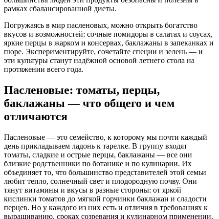
рамках сбалансированной диеты.
Погружаясь в мир пасленовых, можно открыть богатство
вкусов и возможностей: сочные помидоры в салатах и соусах,
яркие перцы в жарком и консервах, баклажаны в запеканках и
пюре. Экспериментируйте, сочетайте специи и зелень — и
эти культуры станут надёжной основой летнего стола на
протяжении всего года.
Пасленовые: томаты, перцы,
баклажаны — что общего и чем
отличаются
Пасленовые — это семейство, к которому мы почти каждый
день прикладываем ладонь к тарелке. В группу входят
томаты, сладкие и острые перцы, баклажаны — все они
близкие родственники по ботанике и по кулинарии. Их
объединяет то, что большинство представителей этой семьи
любит тепло, солнечный свет и плодородную почву. Они
тянут витамины и вкусы в разные стороны: от яркой
кислинки томатов до мягкой горчинки баклажан и сладости
перцев. Но у каждого из них есть и отличия в требованиях к
выращиванию, сроках созревания и кулинарном применении.