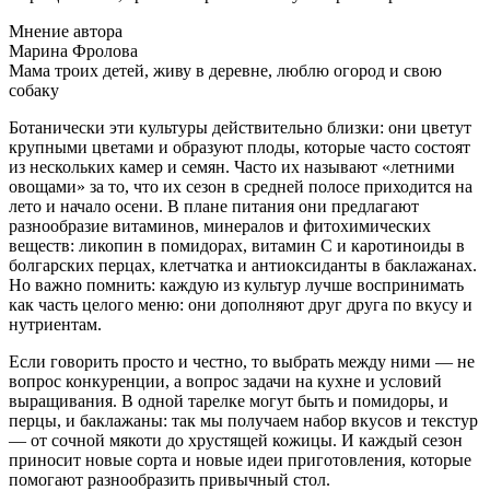
Мнение автора
Марина Фролова
Мама троих детей, живу в деревне, люблю огород и свою
собаку
Ботанически эти культуры действительно близки: они цветут
крупными цветами и образуют плоды, которые часто состоят
из нескольких камер и семян. Часто их называют «летними
овощами» за то, что их сезон в средней полосе приходится на
лето и начало осени. В плане питания они предлагают
разнообразие витаминов, минералов и фитохимических
веществ: ликопин в помидорах, витамин С и каротиноиды в
болгарских перцах, клетчатка и антиоксиданты в баклажанах.
Но важно помнить: каждую из культур лучше воспринимать
как часть целого меню: они дополняют друг друга по вкусу и
нутриентам.
Если говорить просто и честно, то выбрать между ними — не
вопрос конкуренции, а вопрос задачи на кухне и условий
выращивания. В одной тарелке могут быть и помидоры, и
перцы, и баклажаны: так мы получаем набор вкусов и текстур
— от сочной мякоти до хрустящей кожицы. И каждый сезон
приносит новые сорта и новые идеи приготовления, которые
помогают разнообразить привычный стол.