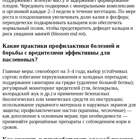
поддерживает зелёную массу и задерживает формирование
плодов. Чередовать подкормки с минеральными комплексами
и органикой каждые 2–3 недели в течение вегетации. По мере
роста и плодоношения увеличивать долю калия и фосфора;
периодически подкармливать кальцием или обеспечить
нормальный полив, чтобы предотвратить дефицит кальция и
риск увядания завязей (blossom end rot).
Какие практики профилактики болезней и
борьбы с вредителями эффективны для
пасленовых?
Главные меры: севооборот на 3–4 года; выбор устойчивых
сортов; избегание переувлажнения и холодных перепадов;
поддержание санитарии на грядке (удаление больной ботвы);
регулярный мониторинг вредителей (тля, белокрылка,
колорадский жук и др.) и применение безопасных
биологических или химических средств по инструкции;
использование укрывного материала и наружных экранов для
защиты; профилактические настои (крапивы, чесночные) —
как дополнение к основным мерам; при необходимости —
применяйте разрешённые препараты с соблюдением норм и
сроков.