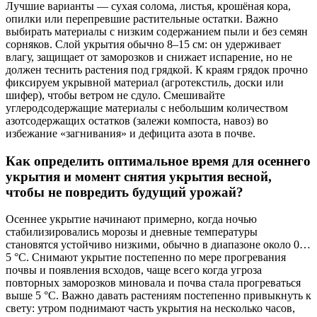
Лучшие варианты — сухая солома, листья, крошёная кора,
опилки или перепревшие растительные остатки. Важно
выбирать материалы с низким содержанием пыли и без семян
сорняков. Слой укрытия обычно 8–15 см: он удерживает
влагу, защищает от заморозков и снижает испарение, но не
должен теснить растения под грядкой. К краям грядок прочно
фиксируем укрывной материал (агротекстиль, доски или
шифер), чтобы ветром не сдуло. Смешивайте
углеродсодержащие материалы с небольшим количеством
азотсодержащих остатков (залежи компоста, навоз) во
избежание «загнивания» и дефицита азота в почве.
Как определить оптимальное время для осеннего
укрытия и момент снятия укрытия весной,
чтобы не повредить будущий урожай?
Осеннее укрытие начинают примерно, когда ночью
стабилизировались морозы и дневные температуры
становятся устойчиво низкими, обычно в диапазоне около 0…
5 °C. Снимают укрытие постепенно по мере прогревания
почвы и появления всходов, чаще всего когда угроза
повторных заморозков миновала и почва стала прогреваться
выше 5 °C. Важно давать растениям постепенно привыкнуть к
свету: утром поднимают часть укрытия на несколько часов,