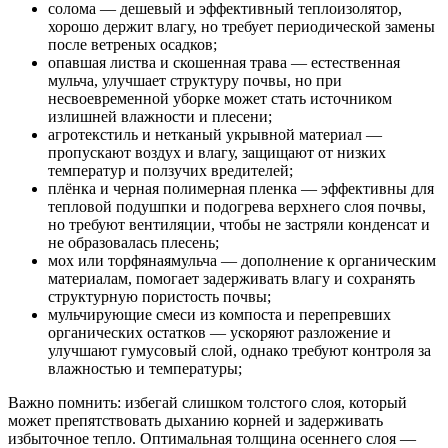
солома — дешевый и эффективный теплоизолятор,
хорошо держит влагу, но требует периодической замены
после ветреных осадков;
опавшая листва и скошенная трава — естественная
мульча, улучшает структуру почвы, но при
несвоевременной уборке может стать источником
излишней влажности и плесени;
агротекстиль и нетканый укрывной материал —
пропускают воздух и влагу, защищают от низких
температур и ползучих вредителей;
плёнка и черная полимерная пленка — эффективны для
тепловой подушпки и подогрева верхнего слоя почвы,
но требуют вентиляции, чтобы не застряли конденсат и
не образовалась плесень;
мох или торфянаямульча — дополнение к органическим
материалам, помогает задерживать влагу и сохранять
структурную пористость почвы;
мульчирующие смеси из компоста и перепревших
органических остатков — ускоряют разложение и
улучшают гумусовый слой, однако требуют контроля за
влажностью и температуры;
Важно помнить: избегай слишком толстого слоя, который
может препятствовать дыханию корней и задерживать
избыточное тепло. Оптимальная толщина осеннего слоя —