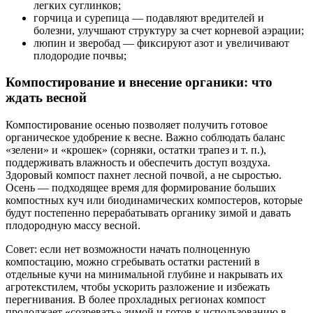
легких суглинков;
горчица и сурепица — подавляют вредителей и
болезни, улучшают структуру за счет корневой аэрации;
люпин и зверобад — фиксируют азот и увеличивают
плодородие почвы;
Компостирование и внесение органики: что
ждать весной
Компостирование осенью позволяет получить готовое
органическое удобрение к весне. Важно соблюдать баланс
«зелени» и «крошек» (сорняки, остатки трапез и т. п.),
поддерживать влажность и обеспечить доступ воздуха.
Здоровый компост пахнет лесной почвой, а не сыростью.
Осень — подходящее время для формирование больших
компостных куч или биодинамических компостеров, которые
будут постепенно перерабатывать органику зимой и давать
плодородную массу весной.
Совет: если нет возможности начать полноценную
компостацию, можно сгребывать остатки растений в
отдельные кучи на минимальной глубине и накрывать их
агротекстилем, чтобы ускорить разложение и избежать
перегнивания. В более прохладных регионах компост
продолжает «созревать» зимой и готов к использованию в