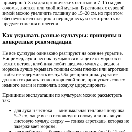
примерно 5–8 см для органических остатков и 7–15 см для
соломы, листьев или хвойной мульчи. В регионах с суровой
зимой можно увеличить толщину до 15–20 см, но при этом
обеспечить вентиляцию и периодическую осмотрность на
предмет гниения и плесени.
Как укрывать разные культуры: принципы и
конкретные рекомендации
Не все культуры одинаково реагируют на осеннее укрытие.
Например, лук и чеснок нуждаются в защите от морозов и
резких ветров, клубника любит щедрую мульчу, а редис и
морковь лучше укрывать тонким слоем пленки или агроткани,
чтобы не задерживать весну. Общие принципы: укрытие
должно сохранять тепло в корневой зоне, пропускать совсем
немного влаги и позволять воздуху циркулировать.
Принципы эксплуатации по культурам можно рассмотреть
так:
для лука и чеснока — минимальная тепловая подушка
5–7 см, чаще всего используют солому или опавшую
листовую мульчу, сверху — тонкая агроткань, которая не
задерживает морозы;
для клубники — более глубокое укрытие (до 10–15 см),