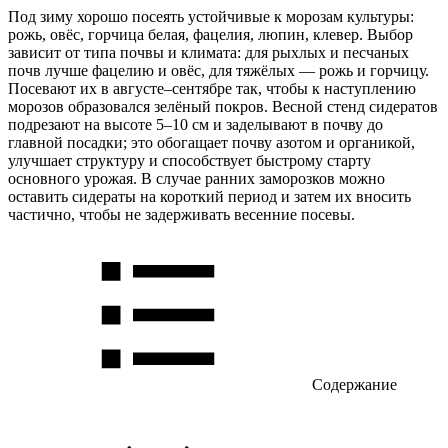
Под зиму хорошо посеять устойчивые к морозам культуры:
рожь, овёс, горчица белая, фацелия, люпин, клевер. Выбор
зависит от типа почвы и климата: для рыхлых и песчаных
почв лучше фацелию и овёс, для тяжёлых — рожь и горчицу.
Посевают их в августе–сентябре так, чтобы к наступлению
морозов образовался зелёный покров. Весной стенд сидератов
подрезают на высоте 5–10 см и заделывают в почву до
главной посадки; это обогащает почву азотом и органикой,
улучшает структуру и способствует быстрому старту
основного урожая. В случае ранних заморозков можно
оставить сидераты на короткий период и затем их вносить
частично, чтобы не задерживать весенние посевы.
Содержание