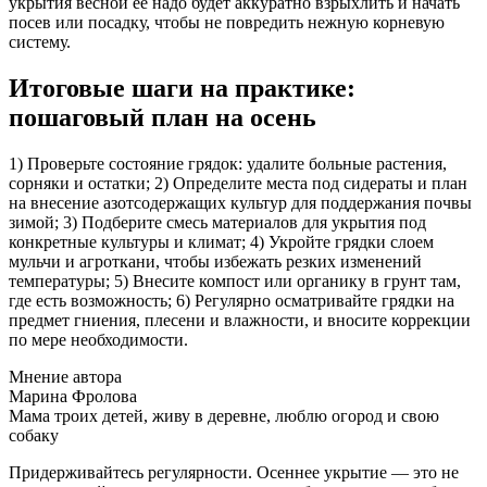
укрытия весной её надо будет аккуратно взрыхлить и начать
посев или посадку, чтобы не повредить нежную корневую
систему.
Итоговые шаги на практике:
пошаговый план на осень
1) Проверьте состояние грядок: удалите больные растения,
сорняки и остатки; 2) Определите места под сидераты и план
на внесение азотсодержащих культур для поддержания почвы
зимой; 3) Подберите смесь материалов для укрытия под
конкретные культуры и климат; 4) Укройте грядки слоем
мульчи и агроткани, чтобы избежать резких изменений
температуры; 5) Внесите компост или органику в грунт там,
где есть возможность; 6) Регулярно осматривайте грядки на
предмет гниения, плесени и влажности, и вносите коррекции
по мере необходимости.
Мнение автора
Марина Фролова
Мама троих детей, живу в деревне, люблю огород и свою
собаку
Придерживайтесь регулярности. Осеннее укрытие — это не