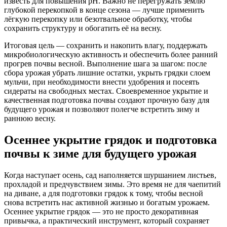
известь для повышения pH. Важно не перегружать землю
глубокой перекопкой в конце сезона — лучше применить
лёгкую перекопку или безотвальное обработку, чтобы
сохранить структуру и обогатить её на весну.
Итоговая цель — сохранить и накопить влагу, поддержать
микробиологическую активность и обеспечить более ранний
прогрев почвы весной. Выполнение шага за шагом: после
сбора урожая убрать лишние остатки, укрыть грядки слоем
мульчи, при необходимости внести удобрения и посеять
сидераты на свободных местах. Своевременное укрытие и
качественная подготовка почвы создают прочную базу для
будущего урожая и позволяют полегче встретить зиму и
раннюю весну.
Осеннее укрытие грядок и подготовка
почвы к зиме для будущего урожая
Когда наступает осень, сад наполняется шуршанием листьев,
прохладой и предчувствием зимы. Это время не для чаепитий
на диване, а для подготовки грядок к тому, чтобы весной
снова встретить нас активной жизнью и богатым урожаем.
Осеннее укрытие грядок — это не просто декоративная
привычка, а практический инструмент, который сохраняет