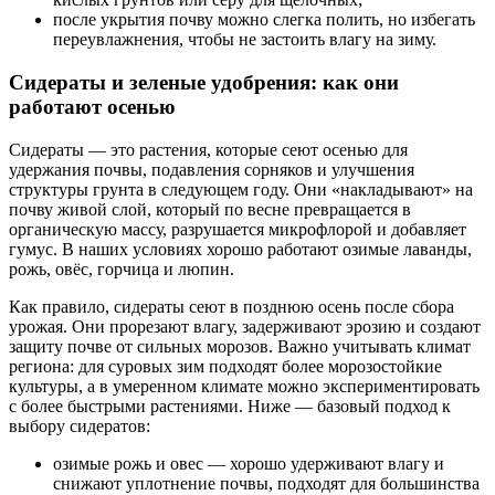
после укрытия почву можно слегка полить, но избегать
переувлажнения, чтобы не застоить влагу на зиму.
Сидераты и зеленые удобрения: как они
работают осенью
Сидераты — это растения, которые сеют осенью для
удержания почвы, подавления сорняков и улучшения
структуры грунта в следующем году. Они «накладывают» на
почву живой слой, который по весне превращается в
органическую массу, разрушается микрофлорой и добавляет
гумус. В наших условиях хорошо работают озимые лаванды,
рожь, овёс, горчица и люпин.
Как правило, сидераты сеют в позднюю осень после сбора
урожая. Они прорезают влагу, задерживают эрозию и создают
защиту почве от сильных морозов. Важно учитывать климат
региона: для суровых зим подходят более морозостойкие
культуры, а в умеренном климате можно экспериментировать
с более быстрыми растениями. Ниже — базовый подход к
выбору сидератов:
озимые рожь и овес — хорошо удерживают влагу и
снижают уплотнение почвы, подходят для большинства