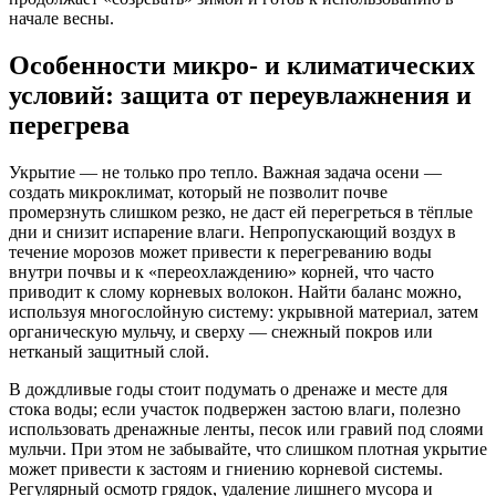
начале весны.
Особенности микро- и климатических
условий: защита от переувлажнения и
перегрева
Укрытие — не только про тепло. Важная задача осени —
создать микроклимат, который не позволит почве
промерзнуть слишком резко, не даст ей перегреться в тёплые
дни и снизит испарение влаги. Непропускающий воздух в
течение морозов может привести к перегреванию воды
внутри почвы и к «переохлаждению» корней, что часто
приводит к слому корневых волокон. Найти баланс можно,
используя многослойную систему: укрывной материал, затем
органическую мульчу, и сверху — снежный покров или
нетканый защитный слой.
В дождливые годы стоит подумать о дренажe и месте для
стока воды; если участок подвержен застою влаги, полезно
использовать дренажные ленты, песок или гравий под слоями
мульчи. При этом не забывайте, что слишком плотная укрытие
может привести к застоям и гниению корневой системы.
Регулярный осмотр грядок, удаление лишнего мусора и