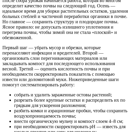
После сбора урожая начинается работа, которая во многом
определит качество почвы на следующий год. Осень —
идеальное время для уборки растительных остатков, удаления
больных стеблей и частичной переработки органики в почве.
Но главное — сохранить структуру и плодородие почвы.
Ясное правило: не допускать излишнего уплотнения и
перегрева почвы, чтобы зимой она не стала «плоской» и
обезвоженной.
Первый шаг — убрать мусор и обрезки, которые
перенаселяют инфекции и вредителей. Второй —
организовать слои перегнивающих материалов или
закладывать компост для последующего использования
весной. Третий — оценить кислотность почвы и при
необходимости скорректировать показатель с помощью
извести или доломитовой муки. Нижеприведенные шаги
помогут систематизировать работу:
собрать и удалить зараженные остовы растений;
разрезать более крупные остатки и распределить их по
грядкам для ускорения разложения;
разбить комки и аэрационные пробки, чтобы сохранить
воздухопроницаемость почвы;
внести органическую мульчу и компост слоем 4–8 см;
при необходимости скорректировать pH — известь для
кислых грунтов или серу для щелочных;