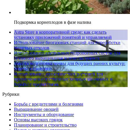
Подкормка корнеплодов в фазе налива
Astra Store в корпоративной среде: как сделать
установку приложений понятной и управляемой
Использование биогазовых станций для переработки
пищевых отходов
Использование настольных гидропонных систем для
сезонного выращивания зелени на грядках
Зимняя подготовка почвы для будущих ранних культур:
советы и практики
Использование ароматических растений для
привлечения естественных хищных насекомых и
борьбы с вредителями
Рубрики
Борьба с вредителями и болезнями
Выращивание овощей
Инструменты и оборудование
Основы высоких грядок
Планирование и строительство