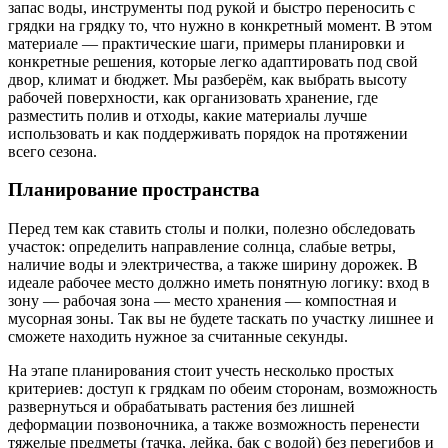
запас воды, инструменты под рукой и быстро переносить с
грядки на грядку то, что нужно в конкретный момент. В этом
материале — практические шаги, примеры планировки и
конкретные решения, которые легко адаптировать под свой
двор, климат и бюджет. Мы разберём, как выбрать высоту
рабочей поверхности, как организовать хранение, где
разместить полив и отходы, какие материалы лучше
использовать и как поддерживать порядок на протяжении
всего сезона.
Планирование пространства
Перед тем как ставить столы и полки, полезно обследовать
участок: определить направление солнца, слабые ветры,
наличие воды и электричества, а также ширину дорожек. В
идеале рабочее место должно иметь понятную логику: вход в
зону — рабочая зона — место хранения — компостная и
мусорная зоны. Так вы не будете таскать по участку лишнее и
сможете находить нужное за считанные секунды.
На этапе планирования стоит учесть несколько простых
критериев: доступ к грядкам по обеим сторонам, возможность
развернуться и обрабатывать растения без лишней
деформации позвоночника, а также возможность перенести
тяжелые предметы (тачка, лейка, бак с водой) без перегибов и