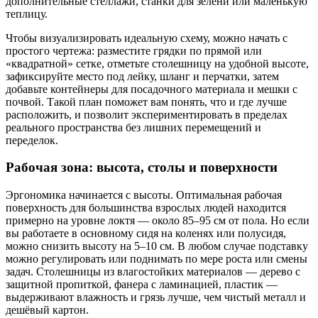
дополнительные стеллажи, станки для зелени или маленькую
теплицу.
Чтобы визуализировать идеальную схему, можно начать с
простого чертежа: разместите грядки по прямой или
«квадратной» сетке, отметьте столешницу на удобной высоте,
зафиксируйте место под лейку, шланг и перчатки, затем
добавьте контейнеры для посадочного материала и мешки с
почвой. Такой план поможет вам понять, что и где лучше
расположить, и позволит экспериментировать в пределах
реального пространства без лишних перемещений и
переделок.
Рабочая зона: высота, столы и поверхности
Эргономика начинается с высоты. Оптимальная рабочая
поверхность для большинства взрослых людей находится
примерно на уровне локтя — около 85–95 см от пола. Но если
вы работаете в основному сидя на коленях или полусидя,
можно снизить высоту на 5–10 см. В любом случае подставку
можно регулировать или поднимать по мере роста или смены
задач. Столешницы из влагостойких материалов — дерево с
защитной пропиткой, фанера с ламинацией, пластик —
выдерживают влажность и грязь лучше, чем чистый металл и
дешёвый картон.