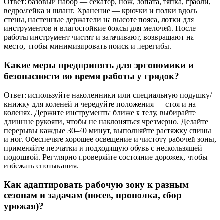
Ответ: базовый набор — секатор, нож, лопатa, тяпка, грабли,
ведро/лейка и шланг. Хранение — крючки и полки вдоль
стены, настенные держатели на высоте пояса, лотки для
инструментов и влагостойкие боксы для мелочей. После
работы инструмент чистят и затачивают, возвращают на
место, чтобы минимизировать поиск и перегибы.
Какие меры предпринять для эргономики и
безопасности во время работы у грядок?
Ответ: используйте наколенники или специальную подушку/
книжку для коленей и чередуйте положения — стоя и на
коленях. Держите инструменты ближе к телу, выбирайте
длинные рукояти, чтобы не наклоняться чрезмерно. Делайте
перерывы каждые 30–40 минут, выполняйте растяжку спины
и ног. Обеспечьте хорошее освещение и чистоту рабочей зоны,
применяйте перчатки и подходящую обувь с нескользящей
подошвой. Регулярно проверяйте состояние дорожек, чтобы
избежать спотыкания.
Как адаптировать рабочую зону к разным
сезонам и задачам (посев, прополка, сбор
урожая)?