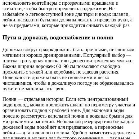
использовать контейнеры с прозрачными крышками и
этикетки, чтобы быстро определить содержимое. Не
забывайте о легкодоступной зоне для тары и воды: шланги,
лейки, насадки и бутылки должны лежать в пределах руки, а
не за предметами, которые приходится снимать каждый раз.
Пути и дорожки, водоснабжение и полив
Дорожки вокруг грядок должны быть прочными, не слишком
мягкими и хорошо дренированными. Популярный выбор —
плитка, тротуарная плитка или древесно-стружечная мульча.
Важна ширина дорожек: 60–90 см позволяют свободно
проходить с тачкой или коробами, не задевая растения.
Поверхности должны быть не скользкими и легко
чистящимися, чтобы в дождливую погоду не образовывались
лужи и не застаивалась грязь.
Полив — отдельная история. Если есть централизованный
водопровод, можно проложить шланг по периметру участка и
организовать подвод к рабочей зоне. Для экономии воды
полезно рассмотреть капельной полив и водяные брызги для
микроклимата растений. Небольшой резервуар или бочка для
дождевой воды подойдёт для предзапасов, а переносные
лейки — для точечного полива. Удобно разместить держатель
для шланга и модули для быстрого соединения — так вы не