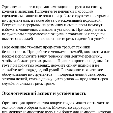
Эргономика — это про минимизацию нагрузки на спину,
колени и запястья. Используйте перчатки с хорошим
сцеплением, защитные очки при работе с грунтом и острыми
инструментами, а также обувь с нескользящей подошвой.
Регулярные перерывы на разминку и смена позы помогут
избежать мышечных спазмов и усталости. Присмотритесь к
полу-кейсам с противоскользящими вставками и к средней
высоте стеллажей — так вы снизите риск падений и ушибов.
Перемещение тяжёлых предметов требует техники
безопасности. При работе с мешками с землёй, компостом или
песком используйте тачку, тележку или ленту-перемычку,
чтобы избежать резких рывков. Правило простое: поднимайте
груз при согнутых коленях, держите спину прямой и не
таскайте всё подряд одной рукой. Регулярное техническое
обслуживание инструментов — подрезка лезвий секаторов,
заточка ножей, смазка движущихся узлов — продлевает срок
службы и снижает риск травм.
Экологический аспект и устойчивость
Организация пространства вокруг грядок может стать частью
экологичного образа жизни. Множество садоводов
применяют компостную кучу или бочку для компоста, которая