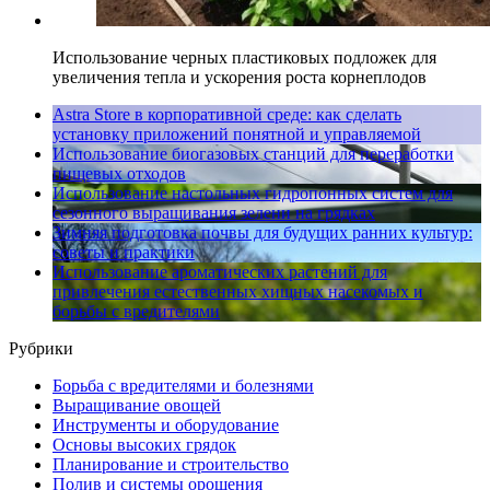
Использование черных пластиковых подложек для
увеличения тепла и ускорения роста корнеплодов
Astra Store в корпоративной среде: как сделать
установку приложений понятной и управляемой
Использование биогазовых станций для переработки
пищевых отходов
Использование настольных гидропонных систем для
сезонного выращивания зелени на грядках
Зимняя подготовка почвы для будущих ранних культур:
советы и практики
Использование ароматических растений для
привлечения естественных хищных насекомых и
борьбы с вредителями
Рубрики
Борьба с вредителями и болезнями
Выращивание овощей
Инструменты и оборудование
Основы высоких грядок
Планирование и строительство
Полив и системы орошения