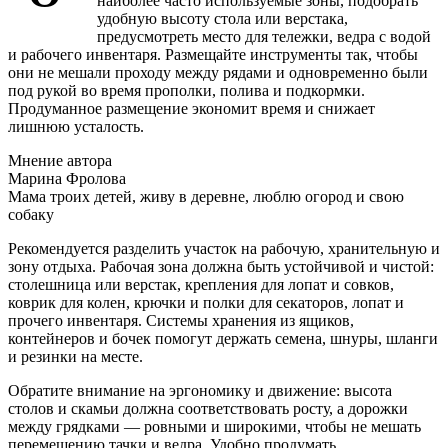
наиболее часто используемые зоны, подобрать
удобную высоту стола или верстака,
предусмотреть место для тележки, ведра с водой
и рабочего инвентаря. Размещайте инструменты так, чтобы
они не мешали проходу между рядами и одновременно были
под рукой во время прополки, полива и подкормки.
Продуманное размещение экономит время и снижает
лишнюю усталость.
Мнение автора
Марина Фролова
Мама троих детей, живу в деревне, люблю огород и свою
собаку
Рекомендуется разделить участок на рабочую, хранительную и
зону отдыха. Рабочая зона должна быть устойчивой и чистой:
столешница или верстак, крепления для лопат и совков,
коврик для колен, крючки и полки для секаторов, лопат и
прочего инвентаря. Системы хранения из ящиков,
контейнеров и бочек помогут держать семена, шнуры, шланги
и резинки на месте.
Обратите внимание на эргономику и движение: высота
столов и скамьи должна соответствовать росту, а дорожки
между грядками — ровными и широкими, чтобы не мешать
перемещению тачки и ведра. Удобно продумать