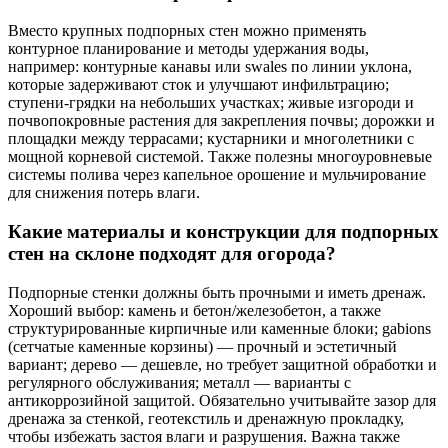
Вместо крупных подпорных стен можно применять
контурное планирование и методы удержания воды,
например: контурные канавы или swales по линии уклона,
которые задерживают сток и улучшают инфильтрацию;
ступени-грядки на небольших участках; живые изгороди и
почвопокровные растения для закрепления почвы; дорожки и
площадки между террасами; кустарники и многолетники с
мощной корневой системой. Также полезны многоуровневые
системы полива через капельное орошение и мульчирование
для снижения потерь влаги.
Какие материалы и конструкции для подпорных
стен на склоне подходят для огорода?
Подпорные стенки должны быть прочными и иметь дренаж.
Хороший выбор: камень и бетон/железобетон, а также
структурированные кирпичные или каменные блоки; gabions
(сетчатые каменные корзины) — прочный и эстетичный
вариант; дерево — дешевле, но требует защитной обработки и
регулярного обслуживания; металл — варианты с
антикоррозийной защитой. Обязательно учитывайте зазор для
дренажа за стенкой, геотекстиль и дренажную прокладку,
чтобы избежать застоя влаги и разрушения. Важна также