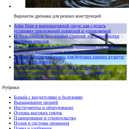
Варианты дренажа для разных конструкций
Astra Store в корпоративной среде: как сделать
установку приложений понятной и управляемой
Использование биогазовых станций для переработки
пищевых отходов
Использование настольных гидропонных систем для
сезонного выращивания зелени на грядках
Зимняя подготовка почвы для будущих ранних культур:
советы и практики
Использование ароматических растений для
привлечения естественных хищных насекомых и
борьбы с вредителями
Рубрики
Борьба с вредителями и болезнями
Выращивание овощей
Инструменты и оборудование
Основы высоких грядок
Планирование и строительство
Полив и системы орошения
Почва и удобрения