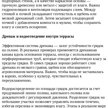
подпорных стенок, а в качестве каркасной основы —
прочную древесину или металл с защитой от влаги. Важна
гидроизоляция и вентиляция подлежащих слоев. Между
стенкой и почвой укладывают геотекстиль и щебень или
мелкий дренажный слой. Затем засыпают плодородной
почвой с добавлением компоста и мульчи, чтобы сохранить
влагу и снизить испарение.
Дренаж и водоотведение внутри террасы
Эффективная система дренажа — залог устойчивости грядок
на склоне. В реальных примерах применяется дренажная
канава вдоль основания террасы, иногда с использованием
перфорированных труб, которые отводят избыточную влагу за
пределы грядки. В самих грядках хорошо работают слои
дренажа из мелкого гравия, щебня или обогащенного
агроволокном материала. Важно, чтобы вода не застаивалась
в корнях, особенно у культур, чувствительных к
переувлажнению.
Водораспределение по площади грядок достигается за счет
продуманной линии полива, капельного полива или
дождевателей с регулировкой давления. Разделение грядок на
небольшие участки позволяет управлять поливом точечно,
избегая перелива и экономящих влагу. Этапы в реальном мире