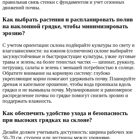
правильная связь стенки с фундаментом и учет сезонных
движений почвы.
Как выбрать растения и распланировать полив
на наклонной грядке, чтобы минимизировать
эрозию?
С учетом ориентации склона подбирайте культуры по свету и
влагозависимости: на южном (солнечном) склоне выбирайте
засухоустойчивые и быстрорастущие культуры, узкие луговые
травы и зелень; на более тенистых частях — шпинат, рукколу,
петрушку, салаты и зелень с меньшей потребностью в солнце.
Обратите внимание на корневую систему: глубоко
укрепляющие корни помогают удерживать почву. Планируйте
дренаж и капельное орошение, чтобы вода проникала вдоль
грядки и не вымывала почву. Мульчирование и равномерное
распределение почвы по грядке помогут снизить эрозию и
поддержать влажность.
Как обеспечить удобство ухода и безопасность
при высоких грядках на склоне?
Дизайн должен учитывать доступность: ширина рабочих зон
50–70 см, ступени или лестницы между уровнями,