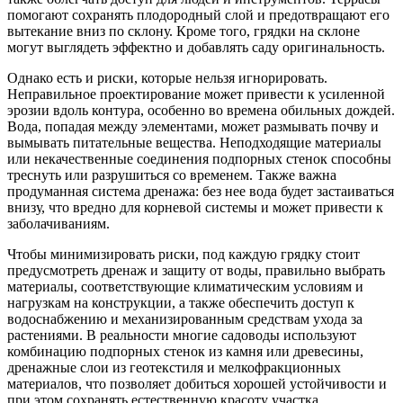
помогают сохранять плодородный слой и предотвращают его
вытекание вниз по склону. Кроме того, грядки на склоне
могут выглядеть эффектно и добавлять саду оригинальность.
Однако есть и риски, которые нельзя игнорировать.
Неправильное проектирование может привести к усиленной
эрозии вдоль контура, особенно во времена обильных дождей.
Вода, попадая между элементами, может размывать почву и
вымывать питательные вещества. Неподходящие материалы
или некачественные соединения подпорных стенок способны
треснуть или разрушиться со временем. Также важна
продуманная система дренажа: без нее вода будет застаиваться
внизу, что вредно для корневой системы и может привести к
заболачиваниям.
Чтобы минимизировать риски, под каждую грядку стоит
предусмотреть дренаж и защиту от воды, правильно выбрать
материалы, соответствующие климатическим условиям и
нагрузкам на конструкции, а также обеспечить доступ к
водоснабжению и механизированным средствам ухода за
растениями. В реальности многие садоводы используют
комбинацию подпорных стенок из камня или древесины,
дренажные слои из геотекстиля и мелкофракционных
материалов, что позволяет добиться хорошей устойчивости и
при этом сохранять естественную красоту участка.