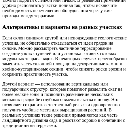
тяжело подойти с лейкой или тачкой. В реальном применении
удобно располагать участки полива так, чтобы исключить
необходимость перемещения оборудования через узкие
проходы между террасами.
Альтернативы и варианты на разных участках
Если склон слишком крутой или неподходящие геологические
условия, не обязательно отказываться от идеи грядок на
склоне. Можно рассмотреть частичное террасирование,
создание узких ступеней или установка готовых готовых
модульных террас-грядок. В некоторых случаях целесообразно
заменить часть склонной площади на декоративные камни и
хвойно-кустарниковые секции, чтобы снизить риски эрозии и
сохранить практичность участка.
Другой вариант — использование вертикальных или
полуарочных структур, которые помогают разделить скат на
более мелкие зоны и позволить размещение нескольких
меньших грядок без глубокого вмешательства в почву. Это
позволяет сохранить естественный рельеф и одновременно
получить удобные места для выращивания растений. В
реальных условиях такие решения применяются как часть
ландшафтного дизайна сада и работают хорошо в сочетании с
традиционными террасами.