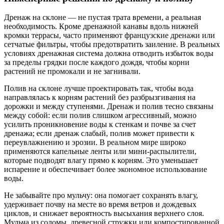
Дренаж на склоне — не пустая трата времени, а реальная
необходимость. Кроме дренажной канавы вдоль нижней
кромки террасы, часто применяют французские дренажи или
сетчатые фильтры, чтобы предотвратить заиление. В реальных
условиях дренажная система должна отводить избыток воды
за пределы грядки после каждого дождя, чтобы корни
растений не промокали и не загнивали.
Полив на склоне лучше проектировать так, чтобы вода
направлялась к корням растений без разбрызгивания на
дорожки и между ступенями. Дренаж и полив тесно связаны
между собой: если полив слишком агрессивный, можно
усилить проникновение воды к стенкам и почве за счет
дренажа; если дренаж слабый, полив может привести к
переувлажнению и эрозии. В реальном мире широко
применяются капельные ленты или мини-распылители,
которые подводят влагу прямо к корням. Это уменьшает
испарение и обеспечивает более экономное использование
воды.
Не забывайте про мульчу: она помогает сохранять влагу,
удерживает почву на месте во время ветров и дождевых
циклов, и снижает вероятность высыхания верхнего слоя.
Мульча из соломы, древесной стружки или компостированной