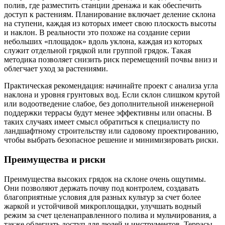
полив, где разместить станции дренажа и как обеспечить
доступ к растениям. Планирование включает деление склона
на ступени, каждая из которых имеет свою плоскость высоты
и наклон. В реальности это похоже на создание серии
небольших «площадок» вдоль уклона, каждая из которых
служит отдельной грядкой или группой грядок. Такая
методика позволяет снизить риск перемещений почвы вниз и
облегчает уход за растениями.
Практическая рекомендация: начинайте проект с анализа угла
наклона и уровня грунтовых вод. Если склон слишком крутой
или водоотведение слабое, без дополнительной инженерной
поддержки террасы будут менее эффективны или опасны. В
таких случаях имеет смысл обратиться к специалисту по
ландшафтному строительству или садовому проектированию,
чтобы выбрать безопасное решение и минимизировать риски.
Преимущества и риски
Преимущества высоких грядок на склоне очень ощутимы.
Они позволяют держать почву под контролем, создавать
благоприятные условия для разных культур за счет более
жаркой и устойчивой микроплощадки, улучшать водный
режим за счет целенаправленного полива и мульчирования, а
также облегчать доступ для людей и инструментов. Террасы