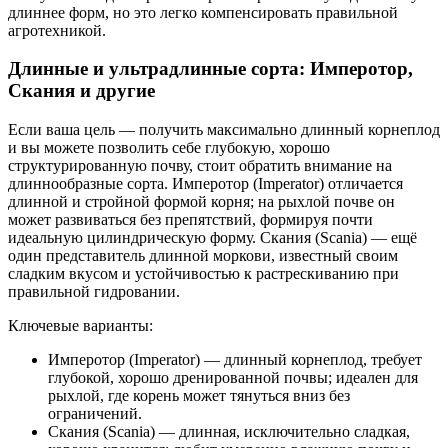
длиннее форм, но это легко компенсировать правильной
агротехникой.
Длинные и ультрадлинные сорта: Имперотор,
Скания и другие
Если ваша цель — получить максимально длинный корнеплод
и вы можете позволить себе глубокую, хорошо
структурированную почву, стоит обратить внимание на
длиннообразные сорта. Имперотор (Imperator) отличается
длинной и стройной формой корня; на рыхлой почве он
может развиваться без препятствий, формируя почти
идеальную цилиндрическую форму. Скания (Scania) — ещё
один представитель длинной моркови, известный своим
сладким вкусом и устойчивостью к растрескиванию при
правильной гидровании.
Ключевые варианты:
Имперотор (Imperator) — длинный корнеплод, требует
глубокой, хорошо дренированной почвы; идеален для
рыхлой, где корень может тянуться вниз без
ограничений.
Скания (Scania) — длинная, исключительно сладкая,