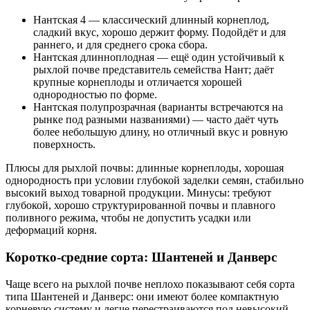
Нантская 4 — классический длинный корнеплод,
сладкий вкус, хорошо держит форму. Подойдёт и для
раннего, и для среднего срока сбора.
Нантская длинноплодная — ещё один устойчивый к
рыхлой почве представитель семейства Нант; даёт
крупные корнеплоды и отличается хорошей
однородностью по форме.
Нантская полупрозрачная (варианты встречаются на
рынке под разными названиями) — часто даёт чуть
более небольшую длину, но отличный вкус и ровную
поверхность.
Плюсы для рыхлой почвы: длинные корнеплоды, хорошая
однородность при условии глубокой заделки семян, стабильно
высокий выход товарной продукции. Минусы: требуют
глубокой, хорошо структурированной почвы и плавного
поливного режима, чтобы не допустить усадки или
деформаций корня.
Коротко-средние сорта: Шантеней и Данверс
Чаще всего на рыхлой почве неплохо показывают себя сорта
типа Шантеней и Данверс: они имеют более компактную
корневую систему и легче перестраиваются под невысокий