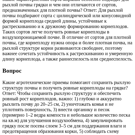
рыхлой почвы грядки и чем они отличаются от сортов,
предназначенных для плотной почвы? Ответ: Для рыхлой
почвы подбирают сорта с цилиндрической или конусовидной
формой корнеплода средней длины, устойчивые к
растрескиванию и к дружному формированию корнеплодов.
Таких сортов легче получить ровные корнеплоды в
воздухопроницаемой почве. В отличие от сортов для плотной
почвы, где корнеплоду нужна опора и более плотная почва, на
рыхлой структуре корни развиваются свободнее, поэтому
важнее сочетать устойчивость к растрескиванию и умеренную
длину корнеплода, а также раннеспелость или среднеспелость.
Вопрос
Какие агротехнические приемы помогают сохранить рыхлую
структуру почвы и получить ровные корнеплоды на грядке?
Ответ: Чтобы сохранить рыхлую структуру и обеспечить
ровный рост корнеплодов, важно: 1) глубоко и аккуратно
рыхлить почву до 20–25 см, 2) уничтожать комья и не
уплотнять поверхность, 3) внести органику и песок
(примерно 1–2 ведра компоста и небольшое количество песка
на кв.м) для улучшения воздухообмена, 4) замульчировать
грядку после посева слоем 3–5 см для поддержания влаги и
предотвращения образования корки, 5) соблюдать схему