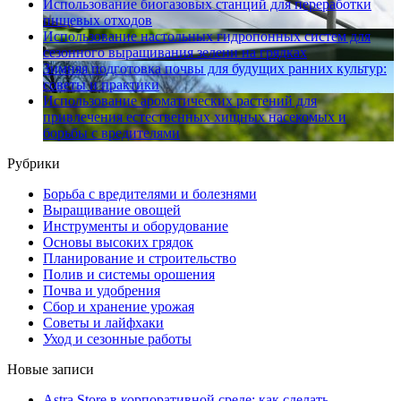
Использование биогазовых станций для переработки
пищевых отходов
Использование настольных гидропонных систем для
сезонного выращивания зелени на грядках
Зимняя подготовка почвы для будущих ранних культур:
советы и практики
Использование ароматических растений для
привлечения естественных хищных насекомых и
борьбы с вредителями
Рубрики
Борьба с вредителями и болезнями
Выращивание овощей
Инструменты и оборудование
Основы высоких грядок
Планирование и строительство
Полив и системы орошения
Почва и удобрения
Сбор и хранение урожая
Советы и лайфхаки
Уход и сезонные работы
Новые записи
Astra Store в корпоративной среде: как сделать