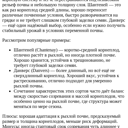
рельеф почвы и небольшую толщину слоя. Шантеней — это
как раз корнеплод средней длины, хорошо переносит
различные почвенные условия, быстро разворачивается на
грядке и не требует слишком глубокой заделки семян. Данверс
— ещё один надёжный выбор, особенно если нужно получить
стабильный урожай в условиях переменной почвы.
Рассмотрим популярные примеры:
Шантеней (Chantenay) — коротко-средний корнеплод,
отлично растёт в рыхлой, но иногда плотной почве.
Хорошо хранится, устойчив к трещинованию, не
требует глубокой заделки семян.
Данверс (Danvers) — более длинный, но всё ещё не
сверхдлинный корнеплод. Хороший вкус, устойчив к
растрескиванию, отлично подходит для умеренно
рыхлой почвы.
Сочетание характеристик этих сортов часто даёт баланс
между скоростью созревания и массой корнеплодов, что
особенно ценно на рыхлой почве, где структура может
меняться по мере сезона.
Плюсы: хорошая адаптация к рыхлой почве, предсказуемый
размер и толщина корнеплодов, меньше риск деформаций.
Минусы: иногда стартовый срок созревания чуть длиннее у