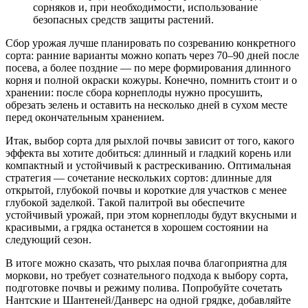
сорняков и, при необходимости, использование
безопасных средств защиты растений.
Сбор урожая лучше планировать по созреванию конкретного
сорта: ранние варианты можно копать через 70–90 дней после
посева, а более поздние — по мере формирования длинного
корня и полной окраски кожуры. Конечно, помнить стоит и о
хранении: после сбора корнеплоды нужно просушить,
обрезать зелень и оставить на несколько дней в сухом месте
перед окончательным хранением.
Итак, выбор сорта для рыхлой почвы зависит от того, какого
эффекта вы хотите добиться: длинный и гладкий корень или
компактный и устойчивый к растрескиванию. Оптимальная
стратегия — сочетание нескольких сортов: длинные для
открытой, глубокой почвы и короткие для участков с менее
глубокой заделкой. Такой палитрой вы обеспечите
устойчивый урожай, при этом корнеплоды будут вкусными и
красивыми, а грядка останется в хорошем состоянии на
следующий сезон.
В итоге можно сказать, что рыхлая почва благоприятна для
моркови, но требует сознательного подхода к выбору сорта,
подготовке почвы и режиму полива. Попробуйте сочетать
Нантские и Шантеней/Данверс на одной грядке, добавляйте