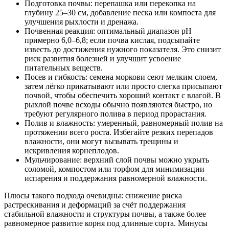
Подготовка почвы: перепашка или перекопка на
глубину 25–30 см, добавление песка или компоста для
улучшения рыхлости и дренажа.
Почвенная реакция: оптимальный диапазон pH
примерно 6,0–6,8; если почва кислая, подсыпайте
известь до достижения нужного показателя. Это снизит
риск развития болезней и улучшит усвоение
питательных веществ.
Посев и гибкость: семена моркови сеют мелким слоем,
затем лёгко прикатывают или просто слегка присыпают
почвой, чтобы обеспечить хороший контакт с влагой. В
рыхлой почве всходы обычно появляются быстро, но
требуют регулярного полива в период прорастания.
Полив и влажность: умеренный, равномерный полив на
протяжении всего роста. Избегайте резких перепадов
влажности, они могут вызывать трещины и
искривления корнеплодов.
Мульчирование: верхний слой почвы можно укрыть
соломой, компостом или торфом для минимизации
испарения и поддержания равномерной влажности.
Плюсы такого подхода очевидны: снижение риска
растрескивания и деформаций за счёт поддержания
стабильной влажности и структуры почвы, а также более
равномерное развитие корня под длинные сорта. Минусы