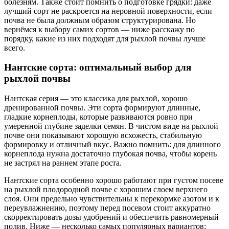
болезням. Также стоит помнить о подготовке грядки: даже
лучший сорт не раскроется на неровной поверхности, если
почва не была должным образом структурирована. Но
вернёмся к выбору самих сортов — ниже расскажу по
порядку, какие из них подходят для рыхлой почвы лучше
всего.
Нантские сорта: оптимальный выбор для
рыхлой почвы
Нантская серия — это классика для рыхлой, хорошо
дренированной почвы. Эти сорта формируют длинные,
гладкие корнеплоды, которые развиваются ровно при
умеренной глубине заделки семян. В чистом виде на рыхлой
почве они показывают хорошую всхожесть, стабильную
формировку и отличный вкус. Важно помнить: для длинного
корнеплода нужна достаточно глубокая почва, чтобы корень
не застрял на раннем этапе роста.
Нантские сорта особенно хорошо работают при густом посеве
на рыхлой плодородной почве с хорошим слоем верхнего
слоя. Они предельно чувствительны к перекормке азотом и к
переувлажнению, поэтому перед посевом стоит аккуратно
скорректировать дозы удобрений и обеспечить равномерный
полив. Ниже — несколько самых популярных вариантов: