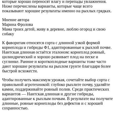
которые хорошо переносят влагу и перепады увлажнения.
Ниже перечислены варианты, которые чаще всего
показывают хорошие результаты именно на рыхлых грядках.
Мнение автора
Марина Фролова
Мама троих детей, живу в деревне, люблю огород и свою
собаку
К фаворитам относятся сорта с длинной узкой формой
корнеплода и гибриды Ф1, адаптированные к рыхлой почве.
Нантская длинная остаётся эталоном: корнеплод ровный,
цилиндрический и хорошо развивает плод на песке и
суглинке. Ранние и короткоплодные варианты тоже часто
дают хорошие результаты на рыхлом грунте благодаря более
быстрой всхожести.
Чтобы получить максимум урожая, сочетайте выбор сорта с
правильной агротехникой: глубоко рыхлите почву, удаляйте
камни, поддерживайте ровный полив. Среди практических
вариантов — Нантская длинная и другие гибриды,
адаптированные к рыхлым почвам. В результате вы получите
длинные, ровные корнеплоды без дефектов и с хорошей
сохранностью.