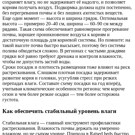
сохраняет влагу, но не задерживает её надолго, и позволяет
корням получать воздух. Подкормка должна идти постепенно,
без перегревания почвы и без лишних азотистых веществ.
Еще один момент — высота и ширина грядок. Оптимальная
высота — примерно 20–40 см, ширина — 60–90 см между
рядами. Такая схема обеспечивает равномерное прогревание
почвы, хорошее проникновение воздуха к корням и
достаточную площадь для корневой системы. Но помните: на
такой высоте почва быстро высыхает, поэтому без системы
полива обходиться сложно. В регионах с частыми дождями
грядки всё равно требуют дренажа и контроля влажности,
чтобы не допустить застой воды.
Сроки посадок и плотность размещения тоже влияют на риск
растрескивания. Слишком плотная посадка задерживает
развитие корня и головки, усугубляя стресс при резких
перепадах влаги. Составьте схему посадки на год вперёд,
учитывая климатические особенности региона: чем короче
сезон и чем более резкие осадки — тем более осторожна
густота.
Как обеспечить стабильный уровень влаги
Стабильная влага — главный инструмент профилактики
растрескивания. Влажность почвы держать на умеренно
влажном, но не сыром уровне. Природа в Raised beds быстро