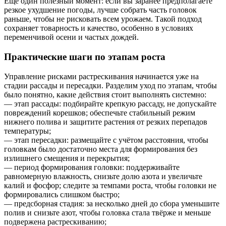
Ещё один полезный момент: если вы заранее предполагаете
резкое ухудшение погоды, лучше собрать часть головок
раньше, чтобы не рисковать всем урожаем. Такой подход
сохраняет товарность и качество, особенно в условиях
переменчивой осени и частых дождей.
Практические шаги по этапам роста
Управление рисками растрескивания начинается уже на
стадии рассады и пересадки. Разделим уход по этапам, чтобы
было понятно, какие действия стоит выполнять системно:
— этап рассады: подбирайте крепкую рассаду, не допускайте
повреждений корешков; обеспечьте стабильный режим
нижнего полива и защитите растения от резких перепадов
температуры;
— этап пересадки: размещайте с учётом расстояния, чтобы
головкам было достаточно места для формирования без
излишнего смещения и перекрытия;
— период формирования головки: поддерживайте
равномерную влажность, снизьте долю азота и увеличьте
калий и фосфор; следите за темпами роста, чтобы головки не
формировались слишком быстро;
— предсборная стадия: за несколько дней до сбора уменьшите
полив и снизьте азот, чтобы головка стала твёрже и меньше
подвержена растрескиванию;