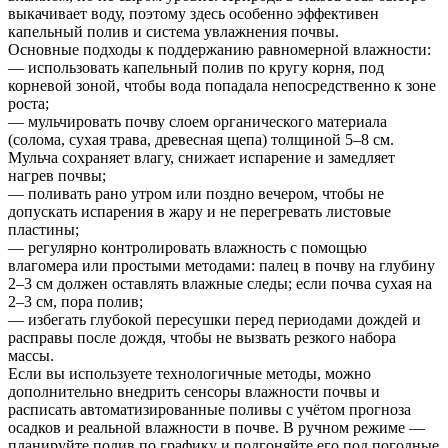
выкачивает воду, поэтому здесь особенно эффективен
капельный полив и система увлажнения почвы.
Основные подходы к поддержанию равномерной влажности:
— использовать капельный полив по кругу корня, под
корневой зоной, чтобы вода попадала непосредственно к зоне
роста;
— мульчировать почву слоем органического материала
(солома, сухая трава, древесная щепа) толщиной 5–8 см.
Мульча сохраняет влагу, снижает испарение и замедляет
нагрев почвы;
— поливать рано утром или поздно вечером, чтобы не
допускать испарения в жару и не перегревать листовые
пластины;
— регулярно контролировать влажность с помощью
влагомера или простыми методами: палец в почву на глубину
2–3 см должен оставлять влажные следы; если почва сухая на
2–3 см, пора полив;
— избегать глубокой пересушки перед периодами дождей и
расправы после дождя, чтобы не вызвать резкого набора
массы.
Если вы используете технологичные методы, можно
дополнительно внедрить сенсоры влажности почвы и
расписать автоматизированные поливы с учётом прогноза
осадков и реальной влажности в почве. В ручном режиме —
планируйте полив по графику и подгоняйте его под погодные