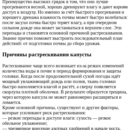
Преимущество высоких грядок в том, что они лучше
прогреваются весной, хорошо дренируют влагу и дают корням
доступ к воздуху. Но именно за счёт быстрого прогревания и
хорошего дренажа влажность почвы может быстро колебаться:
после засухи почва быстро теряет влагу, а при очередном
сильном дождe она может застаиваться в верхнем слое. Эти
перепады и становятся основной причиной растрескивания.
Знание причин поможет выстроить последовательный план
действий: от подготовки почвы до сбора урожая.
Причины растрескивания капусты
Раcтескивание чаще всего возникает из-за резких изменений
количества воды в почве в период формирования и защиты
головки. Когда после продолжительной сухой погоды идёт
мощный увлажняющий дождь или полив, ткань головки
быстро наполняется влагой и растёт, а сверху появляется
скорлупа плотной оболочки. В результате образуется трещина,
через которую капсула не может равномерно расширяться и
ломается.
Кроме основной причины, существуют и другие факторы,
которые усиливают риск растрескивания:
— резкие перепады в доступе влаги: сухость — резкое
обильное увлажнение;
— чрезмерное внесение азотных удобрений в начале роста,