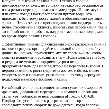
Капуста на высоких грядках любит тепло и хорошо
дренированную почву, но головки нередко растрескиваются
из‑за резких перепадов влаги и температуры. После засухи
или сухой погоды наступает резкий приток воды, что
приводит к быстрому росту тканей и образованию крупных
трещин. Чтобы этого не происходило, важно поддерживать в
почве стабильную влажность, избегать как пересыхания, так и
застойной влаги, и работать над равномерностью подкормок
во время формирования головок.
Эффективные приемы для снижения риска растрескивания на
высоких грядках: организуйте капельной полив или лейку с
длинным носиком, применяйте мульчу слоем 4–6 см, чтобы
снизить испарение и сохранить влагу. Полив делайте глубоко
и редко, а не мелкими порциями; утро и вечер —
предпочтительны для полива, чтобы не перегревать корни. В
период активного роста следите за азотом: избыток может
ускорить рост и повысить риск трещин, поэтому чередуйте
подкормки на основе фосфора и калия.
Не забывайте о почве: предпочтителен суглинок с хорошим
дренажом, добавляйте перепревший компост и песок для
структуры, соблюдайте нейтральный рН около 6,0–6,8.
Подбирайте устойчивые к растрескиванию сорта и
соблюдайте режим сборки: не дожидайтесь, когда головки