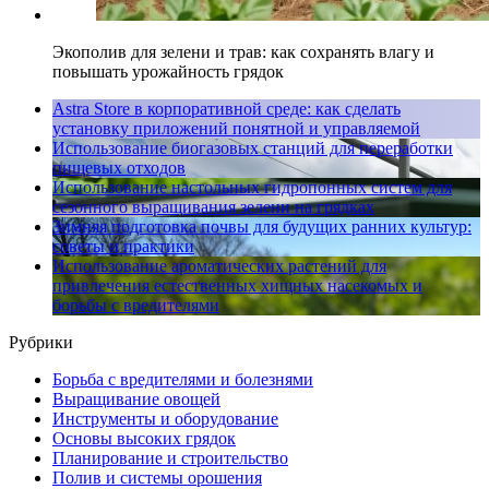
Экополив для зелени и трав: как сохранять влагу и
повышать урожайность грядок
Astra Store в корпоративной среде: как сделать
установку приложений понятной и управляемой
Использование биогазовых станций для переработки
пищевых отходов
Использование настольных гидропонных систем для
сезонного выращивания зелени на грядках
Зимняя подготовка почвы для будущих ранних культур:
советы и практики
Использование ароматических растений для
привлечения естественных хищных насекомых и
борьбы с вредителями
Рубрики
Борьба с вредителями и болезнями
Выращивание овощей
Инструменты и оборудование
Основы высоких грядок
Планирование и строительство
Полив и системы орошения