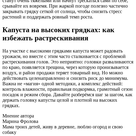
станут очень тяжёлыми или начнут трескаться сами по себе,
срывайте их вовремя. При жаркой погоде полезно частично
закрывать грядку сеткой от солнца, чтобы снизить стресс
растений и поддержать ровный темп роста.
Капуста на высоких грядках: как
избежать растрескивания
На участке с высокими грядками капуста может радовать
урожаєм, но вместе с этим часто сталкивается с проблемой
растрескивания голов. Это неприятно: головки разваливаются
по краю, появляется трещина, через которую пронизывается
воздух, и район продажи теряет товарный вид. Но можно
действовать целенаправленно и снизить риск до минимума.
Важна не «магия» одной методики, а комплекс действий:
контроль влажности, правильная подкормка, грамотный сезон
посадок и режим сбора. Давайте разберёмся шаг за шагом, как
держать головку капусты целой и плотной на высоких
грядках.
Мнение автора
Марина Фролова
Мама троих детей, живу в деревне, люблю огород и свою
собаку