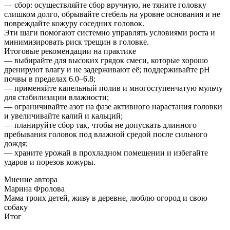
— сбор: осуществляйте сбор вручную, не тяните головку
слишком долго, обрывайте стебель на уровне основания и не
повреждайте кожуру соседних головок.
Эти шаги помогают системно управлять условиями роста и
минимизировать риск трещин в головке.
Итоговые рекомендации на практике
— выбирайте для высоких грядок смеси, которые хорошо
дренируют влагу и не задерживают её; поддерживайте pH
почвы в пределах 6.0–6.8;
— применяйте капельный полив и многоступенчатую мульчу
для стабилизации влажности;
— ограничивайте азот на фазе активного нарастания головки
и увеличивайте калий и кальций;
— планируйте сбор так, чтобы не допускать длинного
пребывания головок под влажной средой после сильного
дождя;
— храните урожай в прохладном помещении и избегайте
ударов и порезов кожуры.
Мнение автора
Марина Фролова
Мама троих детей, живу в деревне, люблю огород и свою
собаку
Итог