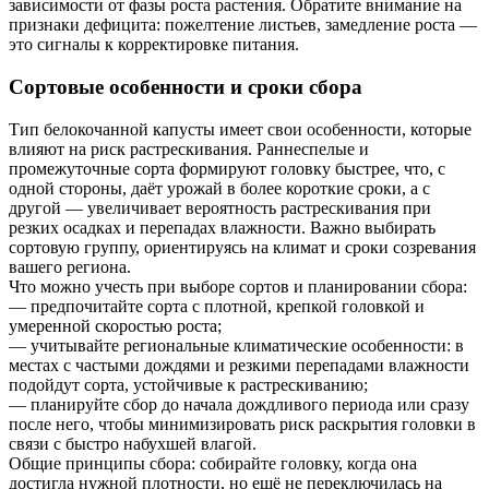
зависимости от фазы роста растения. Обратите внимание на
признаки дефицита: пожелтение листьев, замедление роста —
это сигналы к корректировке питания.
Сортовые особенности и сроки сбора
Тип белокочанной капусты имеет свои особенности, которые
влияют на риск растрескивания. Раннеспелые и
промежуточные сорта формируют головку быстрее, что, с
одной стороны, даёт урожай в более короткие сроки, а с
другой — увеличивает вероятность растрескивания при
резких осадках и перепадах влажности. Важно выбирать
сортовую группу, ориентируясь на климат и сроки созревания
вашего региона.
Что можно учесть при выборе сортов и планировании сбора:
— предпочитайте сорта с плотной, крепкой головкой и
умеренной скоростью роста;
— учитывайте региональные климатические особенности: в
местах с частыми дождями и резкими перепадами влажности
подойдут сорта, устойчивые к растрескиванию;
— планируйте сбор до начала дождливого периода или сразу
после него, чтобы минимизировать риск раскрытия головки в
связи с быстро набухшей влагой.
Общие принципы сбора: собирайте головку, когда она
достигла нужной плотности, но ещё не переключилась на