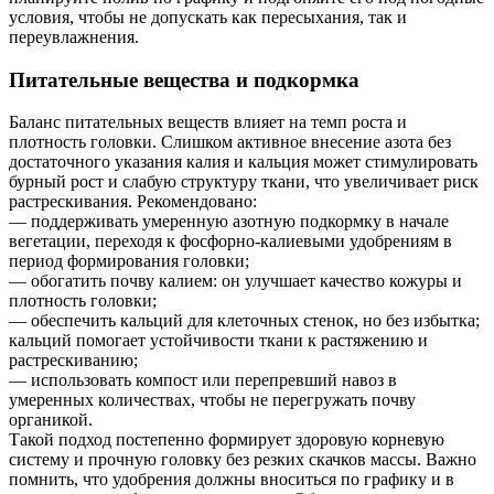
условия, чтобы не допускать как пересыхания, так и
переувлажнения.
Питательные вещества и подкормка
Баланс питательных веществ влияет на темп роста и
плотность головки. Слишком активное внесение азота без
достаточного указания калия и кальция может стимулировать
бурный рост и слабую структуру ткани, что увеличивает риск
растрескивания. Рекомендовано:
— поддерживать умеренную азотную подкормку в начале
вегетации, переходя к фосфорно-калиевыми удобрениям в
период формирования головки;
— обогатить почву калием: он улучшает качество кожуры и
плотность головки;
— обеспечить кальций для клеточных стенок, но без избытка;
кальций помогает устойчивости ткани к растяжению и
растрескиванию;
— использовать компост или перепревший навоз в
умеренных количествах, чтобы не перегружать почву
органикой.
Такой подход постепенно формирует здоровую корневую
систему и прочную головку без резких скачков массы. Важно
помнить, что удобрения должны вноситься по графику и в