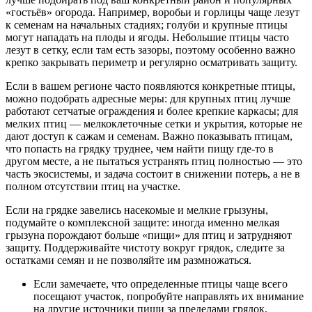
«гостьёв» огорода. Например, воробьи и горлицы чаще лезут
к семенам на начальных стадиях; голуби и крупные птицы
могут нападать на плоды и ягоды. Небольшие птицы часто
лезут в сетку, если там есть зазоры, поэтому особенно важно
крепко закрывать периметр и регулярно осматривать защиту.
Если в вашем регионе часто появляются конкретные птицы,
можно подобрать адресные меры: для крупных птиц лучше
работают сетчатые ограждения и более крепкие каркасы; для
мелких птиц — мелкоклеточные сетки и укрытия, которые не
дают доступ к сажам и семенам. Важно показывать птицам,
что попасть на грядку труднее, чем найти пищу где-то в
другом месте, а не пытаться устранять птиц полностью — это
часть экосистемы, и задача состоит в снижении потерь, а не в
полном отсутствии птиц на участке.
Если на грядке завелись насекомые и мелкие грызуны,
подумайте о комплексной защите: иногда именно мелкая
грызуна порождают больше «пищи» для птиц и затрудняют
защиту. Поддерживайте чистоту вокруг грядок, следите за
остатками семян и не позволяйте им размножаться.
Если замечаете, что определенные птицы чаще всего
посещают участок, попробуйте направлять их внимание
на другие источники пищи за пределами грядок,