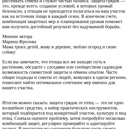
рассеивать семена и служат частью баланса. Защита грядок —
это, прежде всего, создание условий, в которых урожай
безопасен, а птицам не приходится полагаться на ваш участок
как на источник пищи в каждый сезон. В конечном счете,
комбинация защитных мер и планирования урожая поможет
вам получить достойный результат без надуманной борьбы.
Мнение автора
Марина Фролова
Мама троих детей, живу в деревне, люблю огород и свою
собаку
Если вы замечаете, что птицы все же находят путь к
растениям, обсудите с соседями или сообществом садоводов
возможность совместной защиты и обмена опытом. Часто
общие подходы и советы от людей, живущих в одном регионе,
помогают найти оптимальное сочетание мер именно для
вашего участка.
Итогом можно сказать: защита грядок от птиц — это не одно
волшебное средство, а набор практических инструментов,
который подбирается под конкретный участок, культуру и вид
птиц. Сначала оцените проблему, затем попробуйте несколько
комбинаций защит, регулярно проверяйте и адаптируйте
подход. В результате вы сохраните большую часть своего