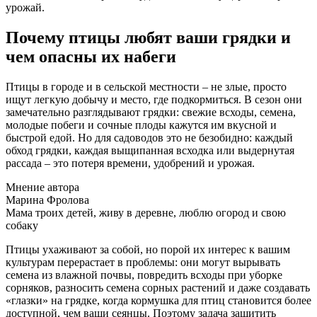
урожай.
Почему птицы любят ваши грядки и
чем опасны их набеги
Птицы в городе и в сельской местности – не злые, просто
ищут легкую добычу и место, где подкормиться. В сезон они
замечательно разглядывают грядки: свежие всходы, семена,
молодые побеги и сочные плоды кажутся им вкусной и
быстрой едой. Но для садоводов это не безобидно: каждый
обход грядки, каждая выщипанная всходка или выдернутая
рассада – это потеря времени, удобрений и урожая.
Мнение автора
Марина Фролова
Мама троих детей, живу в деревне, люблю огород и свою
собаку
Птицы ухаживают за собой, но порой их интерес к вашим
культурам перерастает в проблемы: они могут вырывать
семена из влажной почвы, повредить всходы при уборке
сорняков, разносить семена сорных растений и даже создавать
«глазки» на грядке, когда кормушка для птиц становится более
доступной, чем ваши сеянцы. Поэтому задача защитить