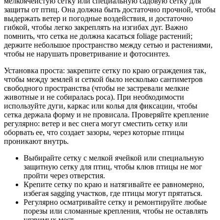
мелкоячеистую сетку или специальную садовую сетку для
защиты от птиц. Она должна быть достаточно прочной, чтобы
выдержать ветер и погодные воздействия, и достаточно
гибкой, чтобы легко закреплять на изгибах дуг. Важно
помнить, что сетка не должна касаться foliage растений;
держите небольшое пространство между сетью и растениями,
чтобы не нарушать проветривание и фотосинтез.
Установка проста: закрепите сетку по краю ограждения так,
чтобы между землей и сеткой было несколько сантиметров
свободного пространства (чтобы не застревали мелкие
животные и не собиралась роса). При необходимости
используйте дуги, каркас или колья для фиксации, чтобы
сетка держала форму и не провисала. Проверяйте крепление
регулярно: ветер и вес снега могут сместить сетку или
оборвать ее, что создает зазоры, через которые птицы
проникают внутрь.
Выбирайте сетку с мелкой ячейкой или специальную
защитную сетку для птиц, чтобы клюв птицы не мог
пройти через отверстия.
Крепите сетку по краю и натягивайте ее равномерно,
избегая sagging участков, где птицы могут прятаться.
Регулярно осматривайте сетку и ремонтируйте любые
порезы или сломанные крепления, чтобы не оставлять
уязвимых мест.