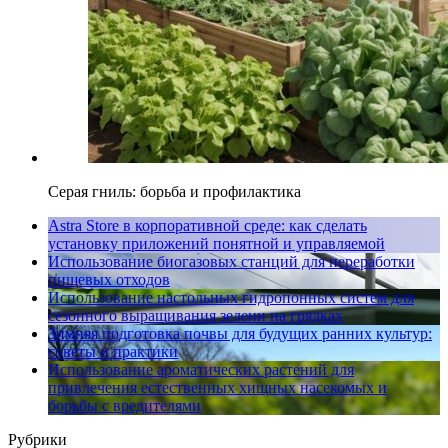
Серая гниль: борьба и профилактика
Astra Store в корпоративной среде: как сделать
установку приложений понятной и управляемой
Использование биогазовых станций для переработки
пищевых отходов
Использование настольных гидропонных систем для
сезонного выращивания зелени на грядках
Зимняя подготовка почвы для будущих ранних культур:
советы и практики
Использование ароматических растений для
привлечения естественных хищных насекомых и
борьбы с вредителями
Рубрики