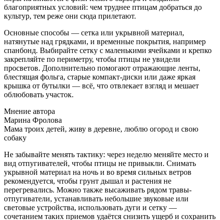
благоприятных условий: чем труднее птицам добраться до
культур, тем реже они сюда прилетают.
Основные способы — сетка или укрывной материал,
натянутые над грядками, и временные покрытия, например
спанбонд. Выбирайте сетку с маленькими ячейками и крепко
закрепляйте по периметру, чтобы птицы не увидели
просветов. Дополнительно помогают отражающие ленты,
блестящая фольга, старые компакт-диски или даже яркая
крышка от бутылки — всё, что отвлекает взгляд и мешает
облюбовать участок.
Мнение автора
Марина Фролова
Мама троих детей, живу в деревне, люблю огород и свою
собаку
Не забывайте менять тактику: через неделю меняйте место и
вид отпугивателей, чтобы птицы не привыкли. Снимать
укрывной материал на ночь и во время сильных ветров
рекомендуется, чтобы грунт дышал и растения не
перегревались. Можно также высаживать рядом травы-
отпугиватели, устанавливать небольшие звуковые или
световые устройства, использовать дуги и сетку —
сочетанием таких приемов удаётся снизить ущерб и сохранить