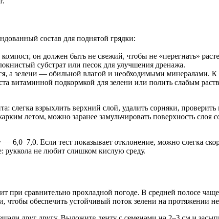
т.
ндованный состав для поднятой грядки:
омпост, он должен быть не свежий, чтобы не «перегнать» расте
локнистый субстрат или песок для улучшения дренажа.
я, а зелени — обильной влагой и необходимыми минералами. К 
оста витаминной подкормкой для зелени или полить слабым раст
а: слегка взрыхлить верхний слой, удалить сорняки, проверить
жарким летом, можно заранее замульчировать поверхность слоя 
— 6,0–7,0. Если тест показывает отклонение, можно слегка ско
е: руккола не любит слишком кислую среду.
ит при сравнительно прохладной погоде. В средней полосе чаще 
и, чтобы обеспечить устойчивый поток зелени на протяжении не
ешали друг другу. Выложите ленту с семенами на 2–3 см и засып