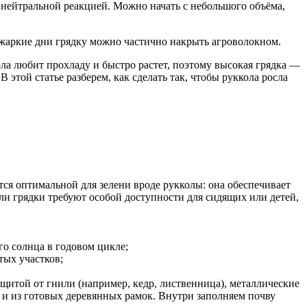
с нейтральной реакцией. Можно начать с небольшого объёма,
В жаркие дни грядку можно частично накрыть агроволокном.
ола любит прохладу и быстро растет, поэтому высокая грядка —
этой статье разберем, как сделать так, чтобы руккола росла
тся оптимальной для зелени вроде рукколы: она обеспечивает
сли грядки требуют особой доступности для сидящих или детей,
го солнца в годовом цикле;
тых участков;
ащитой от гнили (например, кедр, лиственница), металлические
ь и из готовых деревянных рамок. Внутри заполняем почву