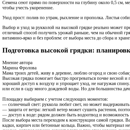
Семена сеют прямо по поверхности на глубину около 0,5 см, м
чтобы учесть укоренение.
Уход прост: полив по утрам, рыхление и прополка. Листья соб
Выбор и уход за рукколой на высокой грядке реально может пр
отличный способ получить урожай раньше, чем на обычной гряд
витамино-ярко и без проблем: от выбора места до сбора и хране
Подготовка высокой грядки: планировк
Мнение автора
Марина Фролова
Мама троих детей, живу в деревне, люблю огород и свою собак
Высокая грядка помогает быстро прогреваться почве весной и 
хороший доступ к воздуху и упрощает уход, не нагружая спину.
или если в саду много дождевой воды. Но для большинства дач
Площадку выбираем с учетом следующих моментов:
— солнечный свет: руккола любит свет, но может выдерживать 
— защита от ветра: легкий ветер может сушить растения, поэт
— доступ к воде: рядом должен быть водоотвод и возможность
После выбора места переходим к конструкции самой грядки. Ва
кадки, кирпич или бетонные кольца. Важно, чтобы материал не