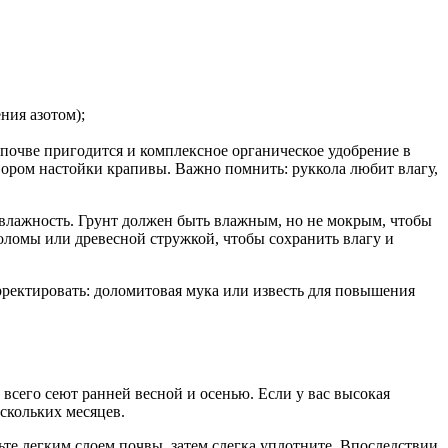
ния азотом);
почве пригодится и комплексное органическое удобрение в
вором настойки крапивы. Важно помнить: руккола любит влагу,
 влажность. Грунт должен быть влажным, но не мокрым, чтобы
соломы или древесной стружкой, чтобы сохранить влагу и
рректировать: доломитовая мука или известь для повышения
всего сеют ранней весной и осенью. Если у вас высокая
скольких месяцев.
ьте легким слоем почвы, затем слегка уплотните. Впоследствии