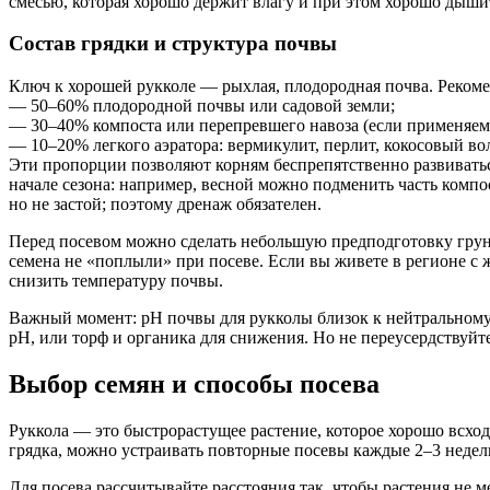
смесью, которая хорошо держит влагу и при этом хорошо дыши
Состав грядки и структура почвы
Ключ к хорошей рукколе — рыхлая, плодородная почва. Рекоме
— 50–60% плодородной почвы или садовой земли;
— 30–40% компоста или перепревшего навоза (если применяем к
— 10–20% легкого аэратора: вермикулит, перлит, кокосовый во
Эти пропорции позволяют корням беспрепятственно развиватьс
начале сезона: например, весной можно подменить часть комп
но не застой; поэтому дренаж обязателен.
Перед посевом можно сделать небольшую предподготовку грунт
семена не «поплыли» при посеве. Если вы живете в регионе с 
снизить температуру почвы.
Важный момент: pH почвы для рукколы близок к нейтральному 
pH, или торф и органика для снижения. Но не переусердствуйт
Выбор семян и способы посева
Руккола — это быстрорастущее растение, которое хорошо всход
грядка, можно устраивать повторные посевы каждые 2–3 недел
Для посева рассчитывайте расстояния так, чтобы растения не м