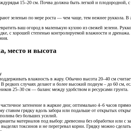
еждурядья 15–20 см. Почва должна быть легкой и плодородной, 
ирают зеленью по мере роста — чем чаще, тем нежнее руккола. 
евратить ваш огород в маленькую кухню из свежей зелени. Рукк
ке, с хорошей степенью контролируемой влажности и дренажа. В 
ния.
а, место и высота
у
поддерживать влажность в жару. Обычно высота 20–40 см считае
 В редких случаях делают и более высокий подиум – до 60 см, е
ников 25–30 см — баланс между удобством и ресурсами грунта.
частичное затенение в жаркие дни; оптимально 4–6 часов прямо
ому ставим грядку вдоль забора или подальше от открытых откры
 полива без больших усилий.
рианты материалов под выбор: древесина без обработки или с з
 выделял токсинов и не перегревал корни. Грядку можно сделат