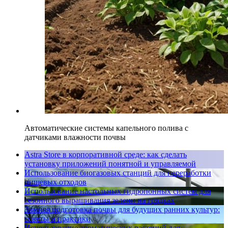
Автоматические системы капельного полива с
датчиками влажности почвы
Astra Store в корпоративной среде: как сделать
установку приложений понятной и управляемой
Использование биогазовых станций для переработки
пищевых отходов
Использование настольных гидропонных систем для
сезонного выращивания зелени на грядках
Зимняя подготовка почвы для будущих ранних культур:
советы и практики
Использование ароматических растений для