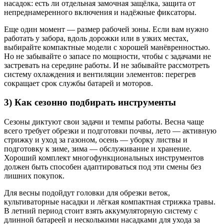
насадок: есть ли отдельная замочная защёлка, защита от
непреднамеренного включения и надёжные фиксаторы.
Еще один момент — размер рабочей зоны. Если вам нужно
работать у забора, вдоль дорожки или в узких местах,
выбирайте компактные модели с хорошей манёвренностью.
Но не забывайте о запасе по мощности, чтобы с задачами не
застревать на середине работы. И не забывайте рассмотреть
систему охлаждения и вентиляции элементов: перегрев
сокращает срок службы батарей и моторов.
3) Как сезонно подбирать инструменты
Сезоны диктуют свои задачи и темпы работы. Весна чаще
всего требует обрезки и подготовки почвы, лето — активную
стрижку и уход за газоном, осень — уборку листвы и
подготовку к зиме, зима — обслуживание и хранение.
Хороший комплект многофункциональных инструментов
должен быть способен адаптироваться под эти смены без
лишних покупок.
Для весны подойдут головки для обрезки веток,
культиваторные насадки и лёгкая компактная стрижка травы.
В летний период стоит взять аккумуляторную систему с
длинной батареей и несколькими насадками для ухода за