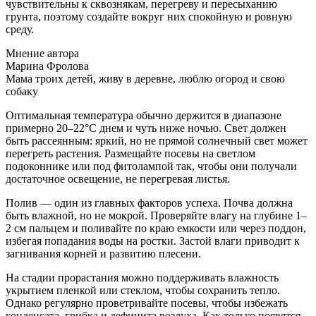
чувствительны к сквознякам, перегреву и пересыханию
грунта, поэтому создайте вокруг них спокойную и ровную
среду.
Мнение автора
Марина Фролова
Мама троих детей, живу в деревне, люблю огород и свою
собаку
Оптимальная температура обычно держится в диапазоне
примерно 20–22°C днем и чуть ниже ночью. Свет должен
быть рассеянным: яркий, но не прямой солнечный свет может
перегреть растения. Размещайте посевы на светлом
подоконнике или под фитолампой так, чтобы они получали
достаточное освещение, не перегревая листья.
Полив — один из главных факторов успеха. Почва должна
быть влажной, но не мокрой. Проверяйте влагу на глубине 1–
2 см пальцем и поливайте по краю емкости или через поддон,
избегая попадания воды на ростки. Застой влаги приводит к
загнивания корней и развитию плесени.
На стадии прорастания можно поддерживать влажность
укрытием пленкой или стеклом, чтобы сохранить тепло.
Однако регулярно проветривайте посевы, чтобы избежать
конденсата, грибка и дефицита воздуха. Как только появятся