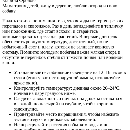
Марина Фролова
Мама троих детей, живу в деревне, люблю огород и свою
собаку
Начать стоит с понимания того, что всходы не терпят резких
перепадов и сквозняков. Раз в день заглядывайте в тепличку
или подоконник, где стоят всходы, и старайтесь
минимизировать стресс для растений. В первые дни цель —
обеспечить ровную температуру, достаточный, но не
избыточный свет и влагу, которая не заливает корневую
систему. Помните: молодым побегам важна мягкая опора и
отсутствие перегибов стебля от тяжести почвы или водяной
капли.
Устанавливайте стабильное освещение на 12–16 часов в
сутки (если у вас нет подручной лампы, используйте
яркое окно).
Контролируйте температуру: дневная около 20–24°C,
ночная на пару градусов ниже.
Следите за влажностью почвы: она должна оставаться
влажной, но не сырой на глубине, чтобы корни не
задохнулись.
Проветривайте место выращивания, чтобы избежать
застоя воздуха и грибковых заболеваний.
Не перегружайте растения избытком воды и не
допускайте полного высыхания верхнего слоя грунта.