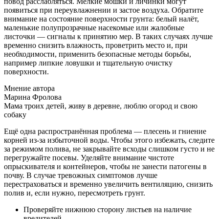
повод расслабляться. Мелкие мошки и личинки могут
появиться при переувлажнении и застое воздуха. Обратите
внимание на состояние поверхности грунта: белый налёт,
маленькие полупрозрачные насекомые или жалобные
листочки — сигналы к принятию мер. В таких случаях лучше
временно снизить влажность, проветрить место и, при
необходимости, применить безопасные методы борьбы,
например липкие ловушки и тщательную очистку
поверхности.
Мнение автора
Марина Фролова
Мама троих детей, живу в деревне, люблю огород и свою
собаку
Ещё одна распространённая проблема — плесень и гниение
корней из-за избыточной воды. Чтобы этого избежать, следите
за режимом полива, не закрывайте всходы слишком густо и не
перегружайте посевы. Уделяйте внимание чистоте
опрыскивателя и контейнеров, чтобы не занести патогены в
почву. В случае тревожных симптомов лучше
перестраховаться и временно увеличить вентиляцию, снизить
полив и, если нужно, пересмотреть грунт.
Проверяйте нижнюю сторону листьев на наличие
вредителей.