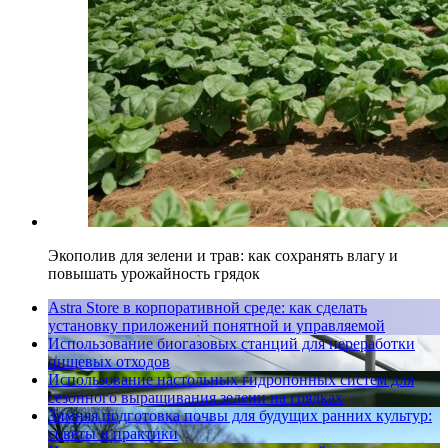
Экополив для зелени и трав: как сохранять влагу и
повышать урожайность грядок
Astra Store в корпоративной среде: как сделать
установку приложений понятной и управляемой
Использование биогазовых станций для переработки
пищевых отходов
Использование настольных гидропонных систем для
сезонного выращивания зелени на грядках
Зимняя подготовка почвы для будущих ранних культур:
советы и практики