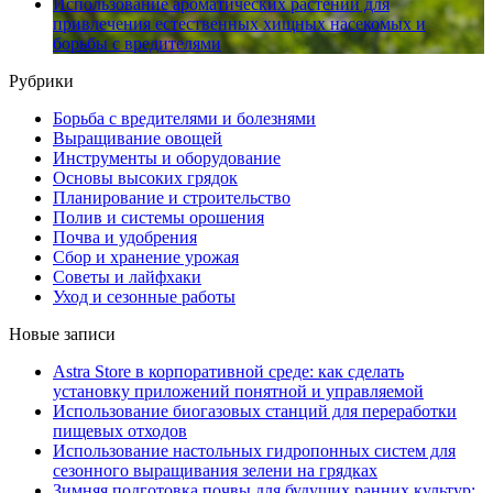
Использование ароматических растений для
привлечения естественных хищных насекомых и
борьбы с вредителями
Рубрики
Борьба с вредителями и болезнями
Выращивание овощей
Инструменты и оборудование
Основы высоких грядок
Планирование и строительство
Полив и системы орошения
Почва и удобрения
Сбор и хранение урожая
Советы и лайфхаки
Уход и сезонные работы
Новые записи
Astra Store в корпоративной среде: как сделать
установку приложений понятной и управляемой
Использование биогазовых станций для переработки
пищевых отходов
Использование настольных гидропонных систем для
сезонного выращивания зелени на грядках
Зимняя подготовка почвы для будущих ранних культур: