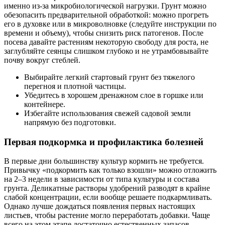
именно из-за микробиологической нагрузки. Грунт можно
обезопасить предварительной обработкой: можно прогреть
его в духовке или в микроволновке (следуйте инструкции по
времени и объему), чтобы снизить риск патогенов. После
посева давайте растениям некоторую свободу для роста, не
заглубляйте сеянцы слишком глубоко и не утрамбовывайте
почву вокруг стеблей.
Выбирайте легкий стартовый грунт без тяжелого
перегноя и плотной частицы.
Убедитесь в хорошем дренажном слое в горшке или
контейнере.
Избегайте использования свежей садовой земли
напрямую без подготовки.
Первая подкормка и профилактика болезней
В первые дни большинству культур кормить не требуется.
Привычку «подкормить как только взошли» можно отложить
на 2–3 недели в зависимости от типа культуры и состава
грунта. Деликатные растворы удобрений разводят в крайне
слабой концентрации, если вообще решаете подкармливать.
Однако лучше дождаться появления первых настоящих
листьев, чтобы растение могло переработать добавки. Чаще
всего на этом этапе достаточно естественных запасов