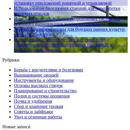
установку приложений понятной и управляемой
Использование биогазовых станций для переработки
пищевых отходов
Использование настольных гидропонных систем для
сезонного выращивания зелени на грядках
Зимняя подготовка почвы для будущих ранних культур:
советы и практики
Использование ароматических растений для
привлечения естественных хищных насекомых и
борьбы с вредителями
Рубрики
Борьба с вредителями и болезнями
Выращивание овощей
Инструменты и оборудование
Основы высоких грядок
Планирование и строительство
Полив и системы орошения
Почва и удобрения
Сбор и хранение урожая
Советы и лайфхаки
Уход и сезонные работы
Новые записи