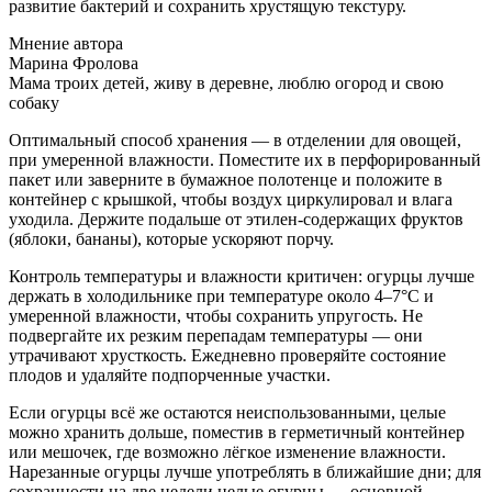
развитие бактерий и сохранить хрустящую текстуру.
Мнение автора
Марина Фролова
Мама троих детей, живу в деревне, люблю огород и свою
собаку
Оптимальный способ хранения — в отделении для овощей,
при умеренной влажности. Поместите их в перфорированный
пакет или заверните в бумажное полотенце и положите в
контейнер с крышкой, чтобы воздух циркулировал и влага
уходила. Держите подальше от этилен‑содержащих фруктов
(яблоки, бананы), которые ускоряют порчу.
Контроль температуры и влажности критичен: огурцы лучше
держать в холодильнике при температуре около 4–7°C и
умеренной влажности, чтобы сохранить упругость. Не
подвергайте их резким перепадам температуры — они
утрачивают хрусткость. Ежедневно проверяйте состояние
плодов и удаляйте подпорченные участки.
Если огурцы всё же остаются неиспользованными, целые
можно хранить дольше, поместив в герметичный контейнер
или мешочек, где возможно лёгкое изменение влажности.
Нарезанные огурцы лучше употреблять в ближайшие дни; для
сохранности на две недели целые огурцы — основной