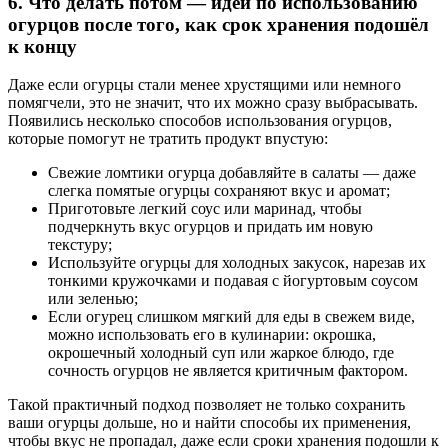
6. Что делать потом — идеи по использованию
огурцов после того, как срок хранения подошёл
к концу
Даже если огурцы стали менее хрустящими или немного
помягчели, это не значит, что их можно сразу выбрасывать.
Появились несколько способов использования огурцов,
которые помогут не тратить продукт впустую:
Свежие ломтики огурца добавляйте в салаты — даже
слегка помятые огурцы сохраняют вкус и аромат;
Приготовьте легкий соус или маринад, чтобы
подчеркнуть вкус огурцов и придать им новую
текстуру;
Используйте огурцы для холодных закусок, нарезав их
тонкими кружочками и подавая с йогуртовым соусом
или зеленью;
Если огурец слишком мягкий для еды в свежем виде,
можно использовать его в кулинарии: окрошка,
окрошечный холодный суп или жаркое блюдо, где
сочность огурцов не является критичным фактором.
Такой практичный подход позволяет не только сохранить
ваши огурцы дольше, но и найти способы их применения,
чтобы вкус не пропадал, даже если сроки хранения подошли к