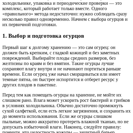
холодильнике, упаковка и периодические проверки — это
комплекс, который работает только вместе. Одного
«правильного» метода недостаточно: нужно соблюдать сразу
несколько правил одновременно. Начнем с выбора огурцов и
их первичной подготовки.
1. Выбор и подготовка огурцов
Первый шаг к долгому хранению — это сам огурец: он
должен быть крепким, с гладкой кожицей и без заметных
повреждений. Выбирайте плоды средних размеров, без
желтизны по краям и без вмятин. Такие огурцы лучше
сохраняют влагу внутри и не начинают портиться раньше
времени. Если огурец уже начал сморщиваться или имеет
темные пятна, он быстрее испортится и отберет ресурс у
других плодов в пакетике.
Перед тем как помещать огурцы на хранение, не мойте их
слишком рано. Влага может ускорить рост бактерий и грибков
в условиях холодильника. Обычно достаточно промокнуть
сухой салфеткой, если есть легкие загрязнения, и сохранить их
до момента использования. Если же огурцы слишком
пыльные, можно аккуратно протереть влажной тканью, но не
допускать избыточной влаги. Наконец, следуйте правилу:
помните, что целостность кожуры — защитный барьер.