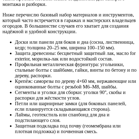
монтажа и разборки.
Ниже перечислю базовый набор материалов и инструментов,
который часто встречается в гаражах и мастерских владельцев
огородов. В большинстве случаев его хватает для создания
надёжной и удобной конструкции.
Доски или панели для боков и дна (сосна, лиственница,
кедр; толщина 20–25 мм, ширина 100–150 мм).
Защита древесины: бесцветный защитный лак, масло for
exterior, морилка-лак или водостойкий состав.
Профильная металлическая фурнитура: угольники,
стальные болты с шайбами, гайки, винты по бетону и по
дереву, распорки.
Крепёж: саморезы по дереву 4×60 мм, нержавеющие или
оцинкованные болты с резьбой M6–M8, шайбы.
Сегменты и уголки для сборки: уголки 90°, скобы и
распорки для жёсткости углов.
Петли или шарнирные замки (для боковых панелей,
если планируется складывающаяся сторона).
Лаймы, геотекстиль или спанбонд для дна и
подстилающего слоя.
Защитная подкладка под почву (геомембрана или
плотная подложка) и почвенная смесь.