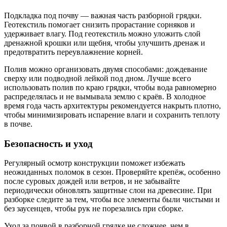
Подкладка под почву — важная часть разборной грядки.
Геотекстиль помогает снизить прорастание сорняков и
удерживает влагу. Под геотекстиль можно уложить слой
дренажной крошки или щебня, чтобы улучшить дренаж и
предотвратить переувлажнение корней.
Полив можно организовать двумя способами: дождевание
сверху или подводной лейкой под дном. Лучше всего
использовать полив по краю грядки, чтобы вода равномерно
распределялась и не вымывала землю с краёв. В холодное
время года часть архитектуры рекомендуется накрыть плотно,
чтобы минимизировать испарение влаги и сохранить теплоту
в почве.
Безопасность и уход
Регулярный осмотр конструкции поможет избежать
неожиданных поломок в сезон. Проверяйте крепёж, особенно
после суровых дождей или ветров, и не забывайте
периодически обновлять защитные слои на древесине. При
разборке следите за тем, чтобы все элементы были чистыми и
без заусенцев, чтобы рук не порезались при сборке.
Уход за почвой в разборной грядке не сложнее, чем в