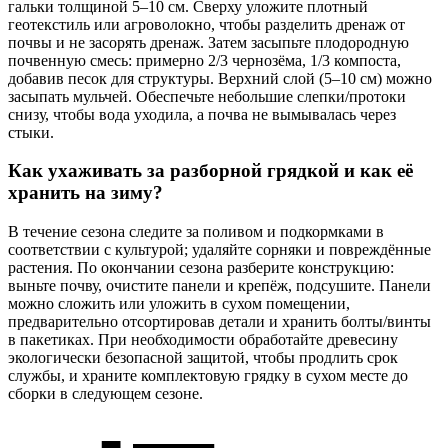
гальки толщиной 5–10 см. Сверху уложите плотный
геотекстиль или агроволокно, чтобы разделить дренаж от
почвы и не засорять дренаж. Затем засыпьте плодородную
почвенную смесь: примерно 2/3 чернозёма, 1/3 компоста,
добавив песок для структуры. Верхний слой (5–10 см) можно
засыпать мульчей. Обеспечьте небольшие слепки/протоки
снизу, чтобы вода уходила, а почва не вымывалась через
стыки.
Как ухаживать за разборной грядкой и как её
хранить на зиму?
В течение сезона следите за поливом и подкормками в
соответствии с культурой; удаляйте сорняки и повреждённые
растения. По окончании сезона разберите конструкцию:
выньте почву, очистите панели и крепёж, подсушите. Панели
можно сложить или уложить в сухом помещении,
предварительно отсортировав детали и хранить болты/винты
в пакетиках. При необходимости обработайте древесину
экологически безопасной защитой, чтобы продлить срок
службы, и храните комплектовую грядку в сухом месте до
сборки в следующем сезоне.