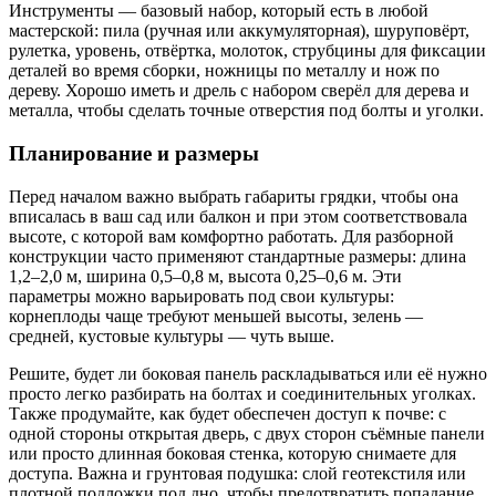
Инструменты — базовый набор, который есть в любой
мастерской: пила (ручная или аккумуляторная), шуруповёрт,
рулетка, уровень, отвёртка, молоток, струбцины для фиксации
деталей во время сборки, ножницы по металлу и нож по
дереву. Хорошо иметь и дрель с набором сверёл для дерева и
металла, чтобы сделать точные отверстия под болты и уголки.
Планирование и размеры
Перед началом важно выбрать габариты грядки, чтобы она
вписалась в ваш сад или балкон и при этом соответствовала
высоте, с которой вам комфортно работать. Для разборной
конструкции часто применяют стандартные размеры: длина
1,2–2,0 м, ширина 0,5–0,8 м, высота 0,25–0,6 м. Эти
параметры можно варьировать под свои культуры:
корнеплоды чаще требуют меньшей высоты, зелень —
средней, кустовые культуры — чуть выше.
Решите, будет ли боковая панель раскладываться или её нужно
просто легко разбирать на болтах и соединительных уголках.
Также продумайте, как будет обеспечен доступ к почве: с
одной стороны открытая дверь, с двух сторон съёмные панели
или просто длинная боковая стенка, которую снимаете для
доступа. Важна и грунтовая подушка: слой геотекстиля или
плотной подложки под дно, чтобы предотвратить попадание