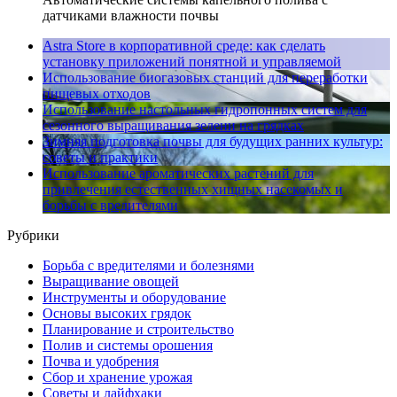
датчиками влажности почвы
Astra Store в корпоративной среде: как сделать
установку приложений понятной и управляемой
Использование биогазовых станций для переработки
пищевых отходов
Использование настольных гидропонных систем для
сезонного выращивания зелени на грядках
Зимняя подготовка почвы для будущих ранних культур:
советы и практики
Использование ароматических растений для
привлечения естественных хищных насекомых и
борьбы с вредителями
Рубрики
Борьба с вредителями и болезнями
Выращивание овощей
Инструменты и оборудование
Основы высоких грядок
Планирование и строительство
Полив и системы орошения
Почва и удобрения
Сбор и хранение урожая
Советы и лайфхаки