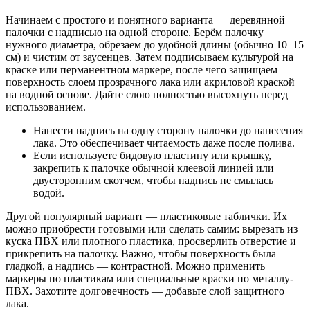
Начинаем с простого и понятного варианта — деревянной
палочки с надписью на одной стороне. Берём палочку
нужного диаметра, обрезаем до удобной длины (обычно 10–15
см) и чистим от заусенцев. Затем подписываем культурой на
краске или перманентном маркере, после чего защищаем
поверхность слоем прозрачного лака или акриловой краской
на водной основе. Дайте слою полностью высохнуть перед
использованием.
Нанести надпись на одну сторону палочки до нанесения
лака. Это обеспечивает читаемость даже после полива.
Если используете бидовую пластину или крышку,
закрепить к палочке обычной клеевой линией или
двусторонним скотчем, чтобы надпись не смылась
водой.
Другой популярный вариант — пластиковые таблички. Их
можно приобрести готовыми или сделать самим: вырезать из
куска ПВХ или плотного пластика, просверлить отверстие и
прикрепить на палочку. Важно, чтобы поверхность была
гладкой, а надпись — контрастной. Можно применить
маркеры по пластикам или специальные краски по металлу-
ПВХ. Захотите долговечность — добавьте слой защитного
лака.