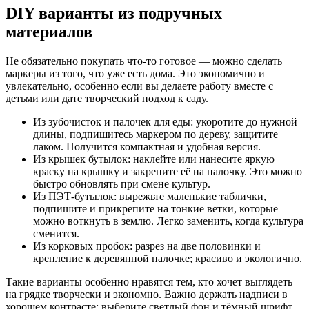
DIY варианты из подручных
материалов
Не обязательно покупать что-то готовое — можно сделать
маркеры из того, что уже есть дома. Это экономично и
увлекательно, особенно если вы делаете работу вместе с
детьми или дате творческий подход к саду.
Из зубочисток и палочек для еды: укоротите до нужной
длины, подпишитесь маркером по дереву, защитите
лаком. Получится компактная и удобная версия.
Из крышек бутылок: наклейте или нанесите яркую
краску на крышку и закрепите её на палочку. Это можно
быстро обновлять при смене культур.
Из ПЭТ-бутылок: вырежьте маленькие таблички,
подпишите и прикрепите на тонкие ветки, которые
можно воткнуть в землю. Легко заменить, когда культура
сменится.
Из корковых пробок: разрез на две половинки и
крепление к деревянной палочке; красиво и экологично.
Такие варианты особенно нравятся тем, кто хочет выглядеть
на грядке творчески и экономно. Важно держать надписи в
хорошем контрасте: выберите светлый фон и тёмный шрифт