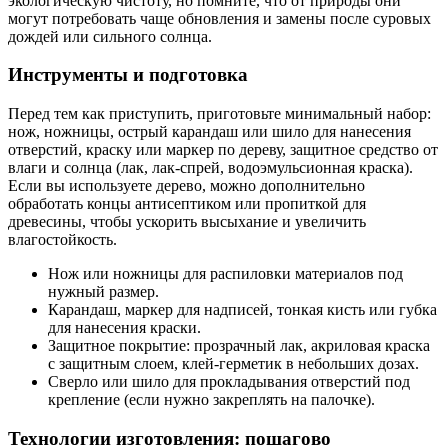
экологическую чистоту, но помните, что от природы они
могут потребовать чаще обновления и замены после суровых
дождей или сильного солнца.
Инструменты и подготовка
Перед тем как приступить, приготовьте минимальный набор:
нож, ножницы, острый карандаш или шило для нанесения
отверстий, краску или маркер по дереву, защитное средство от
влаги и солнца (лак, лак-спрей, водоэмульсионная краска).
Если вы используете дерево, можно дополнительно
обработать концы антисептиком или пропиткой для
древесины, чтобы ускорить высыхание и увеличить
влагостойкость.
Нож или ножницы для распиловки материалов под
нужный размер.
Карандаш, маркер для надписей, тонкая кисть или губка
для нанесения краски.
Защитное покрытие: прозрачный лак, акриловая краска
с защитным слоем, клей-герметик в небольших дозах.
Сверло или шилo для прокладывания отверстий под
крепление (если нужно закреплять на палочке).
Технологии изготовления: пошагово