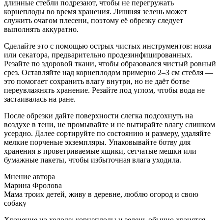
длинные стебли подрезают, чтобы не перегружать
корнеплоды во время хранения. Лишняя зелень может
служить очагом плесени, поэтому её обрезку следует
выполнять аккуратно.
Сделайте это с помощью острых чистых инструментов: ножа
или секатора, предварительно продезинфицированных.
Резайте по здоровой ткани, чтобы образовался чистый ровный
срез. Оставляйте над корнеплодом примерно 2–3 см стебля —
это помогает сохранить влагу внутри, но не даёт ботве
переувлажнять хранение. Резайте под углом, чтобы вода не
застаивалась на ране.
После обрезки дайте поверхности слегка подсохнуть на
воздухе в тени, не промывайте и не вытирайте влагу слишком
усердно. Далее сортируйте по состоянию и размеру, удаляйте
мелкие порченые экземпляры. Упаковывайте ботву для
хранения в проветриваемые ящики, сетчатые мешки или
бумажные пакеты, чтобы избыточная влага уходила.
Мнение автора
Марина Фролова
Мама троих детей, живу в деревне, люблю огород и свою
собаку
Хранение на холоде: корнеплоды и зелень обычно хранятся