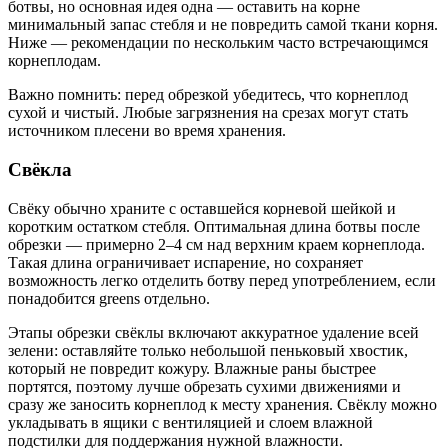
ботвы, но основная идея одна — оставить на корне
минимальный запас стебля и не повредить самой ткани корня.
Ниже — рекомендации по нескольким часто встречающимся
корнеплодам.
Важно помнить: перед обрезкой убедитесь, что корнеплод
сухой и чистый. Любые загрязнения на срезах могут стать
источником плесени во время хранения.
Свёкла
Свёку обычно храните с оставшейся корневой шейкой и
коротким остатком стебля. Оптимальная длина ботвы после
обрезки — примерно 2–4 см над верхним краем корнеплода.
Такая длина ограничивает испарение, но сохраняет
возможность легко отделить ботву перед употреблением, если
понадобится greens отдельно.
Этапы обрезки свёклы включают аккуратное удаление всей
зелени: оставляйте только небольшой пеньковый хвостик,
который не повредит кожуру. Влажные раны быстрее
портятся, поэтому лучше обрезать сухими движениями и
сразу же заносить корнеплод к месту хранения. Свёклу можно
укладывать в ящики с вентиляцией и слоем влажной
подстилки для поддержания нужной влажности.