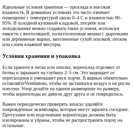
Идеальные условия хранения — прохлада и высокая
влажность. В домашних условиях это часто означает
помещение с температурой около 0–4 C и влажностью 90–
95%. В холодной кухонной кладовой, погребе или
холодильнике можно создавать такие условия, используя
емкости с вентиляцией, полиэтиленовые мешки с дырочками
или деревянные ящики, заполненные сухой опилкой, песком
или слоем влажной мессеры.
Условия хранения и упаковка
Если храните в песке или опилке, корнеплод отделяют от
ботвы и зарывают на глубину 2–5 см. Это защищает от
пересыхания и уменьшает риск порчи. В ящиках обязательно
оставляйтеVentilations, чтобы не застаивался воздух и не росли
плесени. Упор делайте на единое размещение по размеру,
чтобы корнеплоды не давили друг друга и не повредились.
Важно периодически проверять запасы: удаляйте
поврежденные экземпляры, которые могут заразить соседние.
Протухшие или подгнившие корнеплоды должны быть
изолированы и убраны, чтобы не распространять порчу на
остальные.