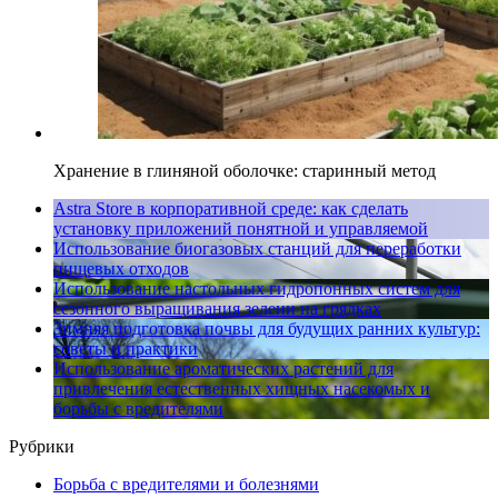
Хранение в глиняной оболочке: старинный метод
Astra Store в корпоративной среде: как сделать
установку приложений понятной и управляемой
Использование биогазовых станций для переработки
пищевых отходов
Использование настольных гидропонных систем для
сезонного выращивания зелени на грядках
Зимняя подготовка почвы для будущих ранних культур:
советы и практики
Использование ароматических растений для
привлечения естественных хищных насекомых и
борьбы с вредителями
Рубрики
Борьба с вредителями и болезнями