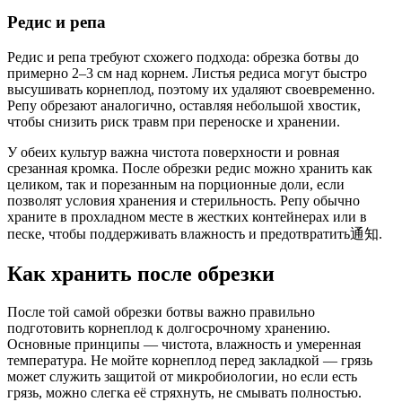
Редис и репа
Редис и репа требуют схожего подхода: обрезка ботвы до
примерно 2–3 см над корнем. Листья редиса могут быстро
высушивать корнеплод, поэтому их удаляют своевременно.
Репу обрезают аналогично, оставляя небольшой хвостик,
чтобы снизить риск травм при переноске и хранении.
У обеих культур важна чистота поверхности и ровная
срезанная кромка. После обрезки редис можно хранить как
целиком, так и порезанным на порционные доли, если
позволят условия хранения и стерильность. Репу обычно
храните в прохладном месте в жестких контейнерах или в
песке, чтобы поддерживать влажность и предотвратить通知.
Как хранить после обрезки
После той самой обрезки ботвы важно правильно
подготовить корнеплод к долгосрочному хранению.
Основные принципы — чистота, влажность и умеренная
температура. Не мойте корнеплод перед закладкой — грязь
может служить защитой от микробиологии, но если есть
грязь, можно слегка её стряхнуть, не смывать полностью.