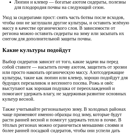
Люпин и клевер — богатые азотом сидераты, полезны
для плодородия почвы на следующий сезон.
Уход за сидератами прост: снять часть ботвы после всходов,
чтобы они не заглушали другие культуры, и оставить зелёную
массу в качестве органического слоя. В зависимости от
региона можно оставить сидераты на зиму или засыпать их
снегом для дополнительной защиты почвы.
Какие культуры подойдут
Выбор сидератов зависит от того, какие задачи вы перед
собой ставите — насытить почву азотом, защитить от эрозии
или просто накопать органическую массу. Азотсодержащие
культуры, такие как люпин или клевер, хорошо подойдут для
будущих перезаливок и весеннего посева. Рожь и овёс
выступают как хорошая подушка от переохлаждений и
помогают удержать влагу, не задерживая развитие основных
культур весной.
Также учитывайте региональную зиму. В холодных районах
чаще применяют именно образцы под зиму, которые будут
расти ранней весной и помогут удержать тепло в почве. В
тёплых регионах можно ограничиться меньшими слоями и
более ранней посадкой сидератов, чтобы они успели дать