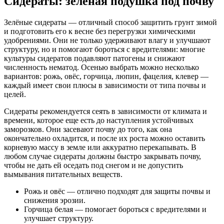
Сидераты: зелёная подушка под почву
Зелёные сидераты — отличный способ защитить грунт зимой
и подготовить его к весне без перегрузки химическими
удобрениями. Они не только удерживают влагу и улучшают
структуру, но и помогают бороться с вредителями: многие
культуры сидератов подавляют патогены и снижают
численность нематод. Осенью выбрать можно несколько
вариантов: рожь, овёс, горчица, люпин, фацелия, клевер —
каждый имеет свои плюсы в зависимости от типа почвы и
целей.
Сидераты рекомендуется сеять в зависимости от климата и
времени, которое еще есть до наступления устойчивых
заморозков. Они засевают почву до того, как она
окончательно охладится, и после их роста можно оставить
корневую массу в земле или аккуратно перекапывать. В
любом случае сидераты должны быстро закрывать почву,
чтобы не дать ей оседать под снегом и не допустить
вымывания питательных веществ.
Рожь и овёс — отлично подходят для защиты почвы и
снижения эрозии.
Горчица белая — помогает бороться с вредителями и
улучшает структуру.