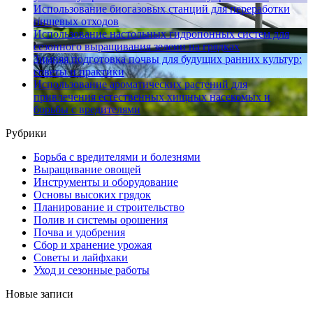
Использование биогазовых станций для переработки
пищевых отходов
Использование настольных гидропонных систем для
сезонного выращивания зелени на грядках
Зимняя подготовка почвы для будущих ранних культур:
советы и практики
Использование ароматических растений для
привлечения естественных хищных насекомых и
борьбы с вредителями
Рубрики
Борьба с вредителями и болезнями
Выращивание овощей
Инструменты и оборудование
Основы высоких грядок
Планирование и строительство
Полив и системы орошения
Почва и удобрения
Сбор и хранение урожая
Советы и лайфхаки
Уход и сезонные работы
Новые записи