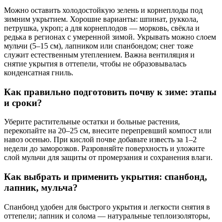
Можно оставить холодостойкую зелень и корнеплоды под
зимним укрытием. Хорошие варианты: шпинат, руккола,
петрушка, укроп; а для корнеплодов — морковь, свёкла и
редька в регионах с умеренной зимой. Укрывать можно слоем
мульчи (5–15 см), лапником или спанбондом; снег тоже
служит естественным утеплением. Важна вентиляция и
снятие укрытия в оттепели, чтобы не образовывалась
конденсатная гниль.
Как правильно подготовить почву к зиме: этапы
и сроки?
Уберите растительные остатки и больные растения,
перекопайте на 20–25 см, внесите перепревший компост или
навоз осенью. При кислой почве добавьте известь за 1–2
недели до заморозков. Разровняйте поверхность и уложите
слой мульчи для защиты от промерзания и сохранения влаги.
Как выбрать и применить укрытия: спанбонд,
лапник, мульча?
Спанбонд удобен для быстрого укрытия и легкости снятия в
оттепели; лапник и солома — натуральные теплоизоляторы,