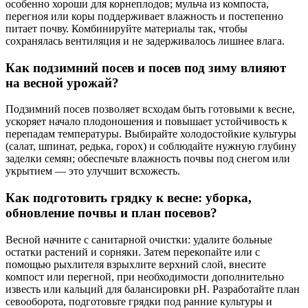
особенно хороши для корнеплодов; мульча из компоста,
перегноя или коры поддерживает влажность и постепенно
питает почву. Комбинируйте материалы так, чтобы
сохранялась вентиляция и не задерживалось лишнее влага.
Как подзимний посев и посев под зиму влияют
на весной урожай?
Подзимний посев позволяет всходам быть готовыми к весне,
ускоряет начало плодоношения и повышает устойчивость к
перепадам температуры. Выбирайте холодостойкие культуры
(салат, шпинат, редька, горох) и соблюдайте нужную глубину
заделки семян; обеспечьте влажность почвы под снегом или
укрытием — это улучшит всхожесть.
Как подготовить грядку к весне: уборка,
обновление почвы и план посевов?
Весной начните с санитарной очистки: удалите больные
остатки растений и сорняки. Затем перекопайте или с
помощью рыхлителя взрыхлите верхний слой, внесите
компост или перегной, при необходимости дополнительно
известь или кальций для балансировки pH. Разработайте план
севооборота, подготовьте грядки под ранние культуры и