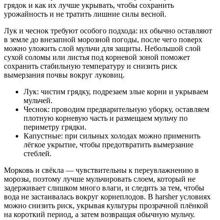
грядок и как их лучше укрывать, чтобы сохранить
урожайность и не тратить лишние силы весной.
Лук и чеснок требуют особого подхода: их обычно оставляют
в земле до внезапной морозной погоды, после чего поверх
можно уложить слой мульчи для защиты. Небольшой слой
сухой соломы или листья под корневой зоной поможет
сохранить стабильную температуру и снизить риск
вымерзания почвы вокруг луковиц.
Лук: чистим грядку, подрезаем злые корни и укрываем
мульчей.
Чеснок: проводим предварительную уборку, оставляем
плотную корневую часть и размещаем мульчу по
периметру грядки.
Капустные: при сильных холодах можно применить
лёгкое укрытие, чтобы предотвратить вымерзание
стеблей.
Морковь и свёкла — чувствительны к переувлажнению в
морозы, поэтому лучше мульчировать слоем, который не
задерживает слишком много влаги, и следить за тем, чтобы
вода не застаивалась вокруг корнеплодов. В harsher условиях
можно снизить риск, укрывая культуры прозрачной плёнкой
на короткий период, а затем возвращая обычную мульчу.