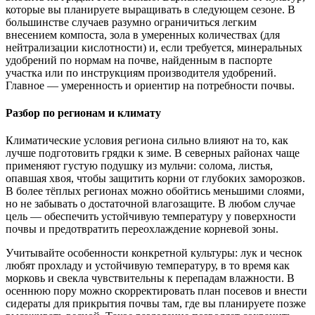
которые вы планируете выращивать в следующем сезоне. В
большинстве случаев разумно ограничиться легким
внесением компоста, зола в умеренных количествах (для
нейтрализации кислотности) и, если требуется, минеральных
удобрений по нормам на почве, найденным в паспорте
участка или по инструкциям производителя удобрений.
Главное — умеренность и ориентир на потребности почвы.
Разбор по регионам и климату
Климатические условия региона сильно влияют на то, как
лучше подготовить грядки к зиме. В северных районах чаще
применяют густую подушку из мульчи: солома, листья,
опавшая хвоя, чтобы защитить корни от глубоких заморозков.
В более тёплых регионах можно обойтись меньшими слоями,
но не забывать о достаточной влагозащите. В любом случае
цель — обеспечить устойчивую температуру у поверхности
почвы и предотвратить переохлаждение корневой зоны.
Учитывайте особенности конкретной культуры: лук и чеснок
любят прохладу и устойчивую температуру, в то время как
морковь и свекла чувствительны к перепадам влажности. В
осеннюю пору можно скорректировать план посевов и внести
сидераты для прикрытия почвы там, где вы планируете позже