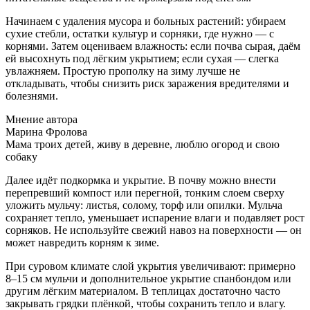
Начинаем с удаления мусора и больных растений: убираем
сухие стебли, остатки культур и сорняки, где нужно — с
корнями. Затем оцениваем влажность: если почва сырая, даём
ей высохнуть под лёгким укрытием; если сухая — слегка
увлажняем. Простую прополку на зиму лучше не
откладывать, чтобы снизить риск заражения вредителями и
болезнями.
Мнение автора
Марина Фролова
Мама троих детей, живу в деревне, люблю огород и свою
собаку
Далее идёт подкормка и укрытие. В почву можно внести
перепревший компост или перегной, тонким слоем сверху
уложить мульчу: листья, солому, торф или опилки. Мульча
сохраняет тепло, уменьшает испарение влаги и подавляет рост
сорняков. Не используйте свежий навоз на поверхности — он
может навредить корням к зиме.
При суровом климате слой укрытия увеличивают: примерно
8–15 см мульчи и дополнительное укрытие спанбондом или
другим лёгким материалом. В теплицах достаточно часто
закрывать грядки плёнкой, чтобы сохранить тепло и влагу.