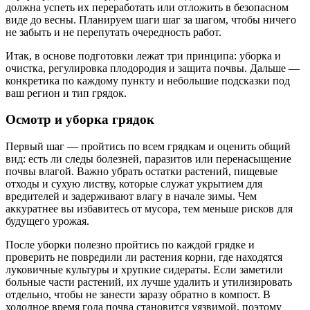
должна успеть их переработать или отложить в безопасном
виде до весны. Планируем шаги шаг за шагом, чтобы ничего
не забыть и не перепутать очередность работ.
Итак, в основе подготовки лежат три принципа: уборка и
очистка, регулировка плодородия и защита почвы. Дальше —
конкретика по каждому пункту и небольшие подсказки под
ваш регион и тип грядок.
Осмотр и уборка грядок
Первый шаг — пройтись по всем грядкам и оценить общий
вид: есть ли следы болезней, паразитов или перенасыщение
почвы влагой. Важно убрать остатки растений, пищевые
отходы и сухую листву, которые служат укрытием для
вредителей и задерживают влагу в начале зимы. Чем
аккуратнее вы избавитесь от мусора, тем меньше рисков для
будущего урожая.
После уборки полезно пройтись по каждой грядке и
проверить не повредили ли растения корни, где находятся
луковичные культуры и хрупкие сидераты. Если заметили
больные части растений, их лучше удалить и утилизировать
отдельно, чтобы не занести заразу обратно в компост. В
холодное время года почва становится уязвимой, поэтому