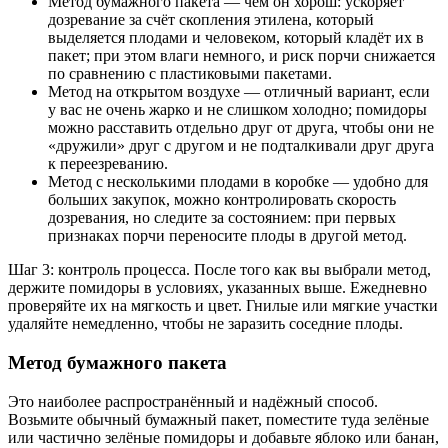
Метод бумажного пакета — чем он хорош: ускоряет
дозревание за счёт скопления этилена, который
выделяется плодами и человеком, который кладёт их в
пакет; при этом влаги немного, и риск порчи снижается
по сравнению с пластиковыми пакетами.
Метод на открытом воздухе — отличный вариант, если
у вас не очень жарко и не слишком холодно; помидоры
можно расставить отдельно друг от друга, чтобы они не
«дружили» друг с другом и не подталкивали друг друга
к переезреванию.
Метод с несколькими плодами в коробке — удобно для
больших закупок, можно контролировать скорость
дозревания, но следите за состоянием: при первых
признаках порчи переносите плоды в другой метод.
Шаг 3: контроль процесса. После того как вы выбрали метод,
держите помидоры в условиях, указанных выше. Ежедневно
проверяйте их на мягкость и цвет. Гнилые или мягкие участки
удаляйте немедленно, чтобы не заразить соседние плоды.
Метод бумажного пакета
Это наиболее распространённый и надёжный способ.
Возьмите обычный бумажный пакет, поместите туда зелёные
или частично зелёные помидоры и добавьте яблоко или банан,