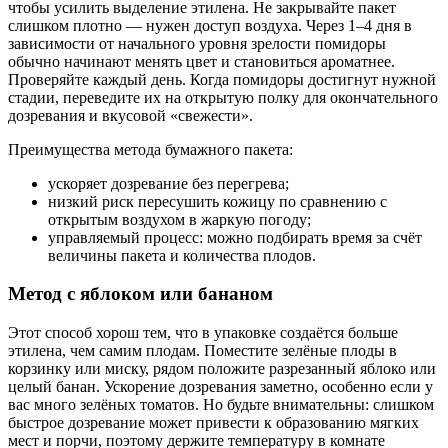
чтобы усилить выделение этилена. Не закрывайте пакет
слишком плотно — нужен доступ воздуха. Через 1–4 дня в
зависимости от начального уровня зрелости помидоры
обычно начинают менять цвет и становиться ароматнее.
Проверяйте каждый день. Когда помидоры достигнут нужной
стадии, переведите их на открытую полку для окончательного
дозревания и вкусовой «свежести».
Преимущества метода бумажного пакета:
ускоряет дозревание без перегрева;
низкий риск пересушить кожицу по сравнению с
открытым воздухом в жаркую погоду;
управляемый процесс: можно подбирать время за счёт
величины пакета и количества плодов.
Метод с яблоком или бананом
Этот способ хорош тем, что в упаковке создаётся больше
этилена, чем самим плодам. Поместите зелёные плоды в
корзинку или миску, рядом положите разрезанный яблоко или
целый банан. Ускорение дозревания заметно, особенно если у
вас много зелёных томатов. Но будьте внимательны: слишком
быстрое дозревание может привести к образованию мягких
мест и порчи, поэтому держите температуру в комнате