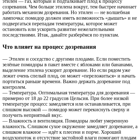
этилен — газ, который и подталкивает плод к процессу
созревания. Чем больше этилена вокруг, тем быстрее начинает
работать механизм дозревания. Но этилен — не волшебная
лампочка: помидор должен иметь возможность «дышать» и не
подвергаться перепадам температуры, которое может
остановить или ускорить развитие нежелательными
последствиями. Итак, давайте разберёмся по пунктам.
Что влияет на процесс дозревания
— Этилен и соседство с другими плодами. Если поместить
зелёные помидоры в пакет вместе с яблоками или бананами,
выделение этилена ускорит дозревание. Но если рядом уже
лежит очень спелый плод, он может «переложиться» и начать
портиться раньше времени. Важно держать дозревание под
контролем.
— Температура. Оптимальная температура для дозревания —
примерно от 18 до 22 градусов Цельсия. При более низкой
температуре процесс замедляется или останавливается, при
слишком высокой — помидор может перекиснуть сверху и
получить неприятный вкус.
— Влажность и вентиляция. Помидоры любят умеренную
влажность. Слишком сухое окружение замедляет дозревание, а
слишком влажное — идёт к плесени и порче. Хороший
воздухопоток и отсутствие застойной влаги помогают плодам