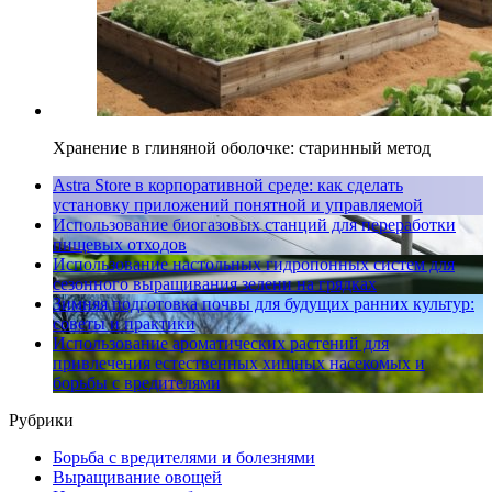
Хранение в глиняной оболочке: старинный метод
Astra Store в корпоративной среде: как сделать
установку приложений понятной и управляемой
Использование биогазовых станций для переработки
пищевых отходов
Использование настольных гидропонных систем для
сезонного выращивания зелени на грядках
Зимняя подготовка почвы для будущих ранних культур:
советы и практики
Использование ароматических растений для
привлечения естественных хищных насекомых и
борьбы с вредителями
Рубрики
Борьба с вредителями и болезнями
Выращивание овощей