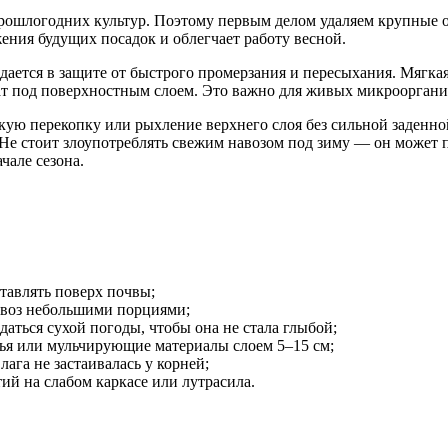
 прошлогодних культур. Поэтому первым делом удаляем крупные 
ения будущих посадок и облегчает работу весной.
ждается в защите от быстрого промерзания и пересыхания. Мягка
ат под поверхностным слоем. Это важно для живых микроорганиз
егкую перекопку или рыхление верхнего слоя без сильной заден
 Не стоит злоупотреблять свежим навозом под зиму — он может п
чале сезона.
тавлять поверх почвы;
авоз небольшими порциями;
даться сухой погоды, чтобы она не стала глыбой;
тья или мульчирующие материалы слоем 5–15 см;
ага не застаивалась у корней;
й на слабом каркасе или лутрасила.