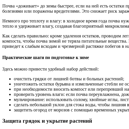
Почва «доживает» до зимы быстрее, если на ней есть остатки
болезнями или поражены вредителями. Это снижает риск зараж
Немного про теплоту и влагу: в холодное время года почва ну
тепло и удерживает влагу, создавая благоприятный микроклим
Как сделать правильно: кроме удаления остатков, проводим л
компоста, чтобы почва зимой не теряла питательные вещества.
приведет к слабым всходам и чрезмерной растяжке побегов в на
Практические шаги по подготовке к зиме
Здесь можно привести удобный набор действий:
очистить грядки от лишней ботвы и больных растений;
уничтожить остатки бурьяна и измельченные стебли не ос
при необходимости вносить компост или перепревший н
проверить уровень влаги: если почва переувлажнена, дож
мульчирование: использовать солому, хвойные иглы, лис
сделать небольшой уклон для стока воды, чтобы лишняя вл
защитить огород от морозов с помощью временных укрыти
Защита грядок и укрытие растений