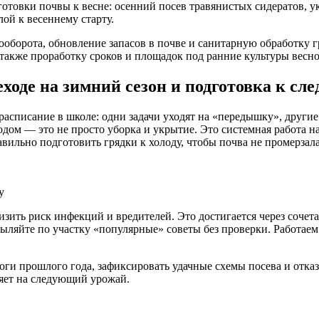
товки почвы к весне: осенний посев травянистых сидератов, у
ой к весеннему старту.
борота, обновление запасов в почве и санитарную обработку гр
также проработку сроков и площадок под ранние культуры весно
еходе на зимний сезон и подготовка к с
 расписание в школе: одни задачи уходят на «передышку», други
одом — это не просто уборка и укрытие. Это системная работа н
вильно подготовить грядки к холоду, чтобы почва не промерзала
у
зить риск инфекций и вредителей. Это достигается через соче
ыляйте по участку «популярные» советы без проверки. Работаем
и прошлого года, зафиксировать удачные схемы посева и отказат
ияет на следующий урожай.