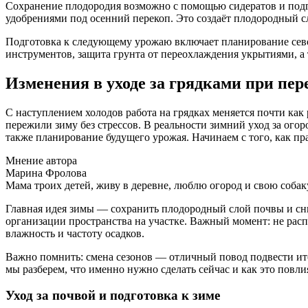
Сохранение плодородия возможно с помощью сидератов и подго
удобрениями под осенний перекоп. Это создаёт плодородный сл
Подготовка к следующему урожаю включает планирование севоо
инструментов, защита грунта от переохлаждения укрытиями, а 
Изменения в уходе за грядками при пер
С наступлением холодов работа на грядках меняется почти как
пережили зиму без стрессов. В реальности зимний уход за огор
также планирование будущего урожая. Начинаем с того, как пра
Мнение автора
Марина Фролова
Мама троих детей, живу в деревне, люблю огород и свою собак
Главная идея зимы — сохранить плодородный слой почвы и сни
организации пространства на участке. Важный момент: не расп
влажность и частоту осадков.
Важно помнить: смена сезонов — отличный повод подвести итог
мы разберем, что именно нужно сделать сейчас и как это повл
Уход за почвой и подготовка к зиме