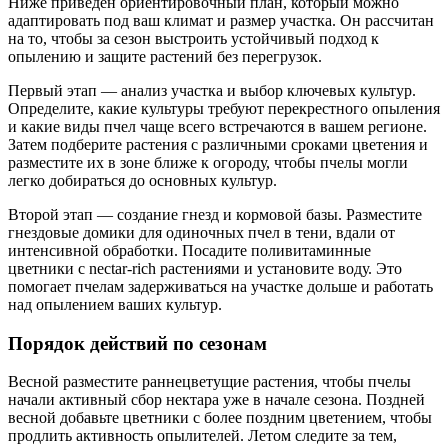
Ниже приведен ориентировочный план, который можно
адаптировать под ваш климат и размер участка. Он рассчитан
на то, чтобы за сезон выстроить устойчивый подход к
опылению и защите растений без перегрузок.
Первый этап — анализ участка и выбор ключевых культур.
Определите, какие культуры требуют перекрестного опыления
и какие виды пчел чаще всего встречаются в вашем регионе.
Затем подберите растения с различными сроками цветения и
разместите их в зоне ближе к огороду, чтобы пчелы могли
легко добираться до основных культур.
Второй этап — создание гнезд и кормовой базы. Разместите
гнездовые домики для одиночных пчел в тени, вдали от
интенсивной обработки. Посадите поливитаминные
цветники с nectar-rich растениями и установите воду. Это
помогает пчелам задерживаться на участке дольше и работать
над опылением ваших культур.
Порядок действий по сезонам
Весной разместите раннецветущие растения, чтобы пчелы
начали активный сбор нектара уже в начале сезона. Поздней
весной добавьте цветники с более поздним цветением, чтобы
продлить активность опылителей. Летом следите за тем,