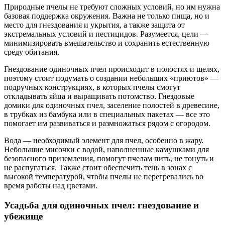
Природные пчелы не требуют сложных условий, но им нужна
базовая поддержка окружения. Важна не только пища, но и
место для гнездования и укрытия, а также защита от
экстремальных условий и пестицидов. Разумеется, цели —
минимизировать вмешательство и сохранить естественную
среду обитания.
Гнездование одиночных пчел происходит в полостях и щелях,
поэтому стоит подумать о создании небольших «приютов» —
подручных конструкциях, в которых пчелы смогут
откладывать яйца и выращивать потомство. Гнездовые
домики для одиночных пчел, заселение полостей в древесине,
в трубках из бамбука или в специальных пакетах — все это
помогает им развиваться и размножаться рядом с огородом.
Вода — необходимый элемент для пчел, особенно в жару.
Небольшие мисочки с водой, наполненные камушками для
безопасного приземления, помогут пчелам пить, не тонуть и
не распугаться. Также стоит обеспечить тень в зонах с
высокой температурой, чтобы пчелы не перегревались во
время работы над цветами.
Усадьба для одиночных пчел: гнездование и
убежище