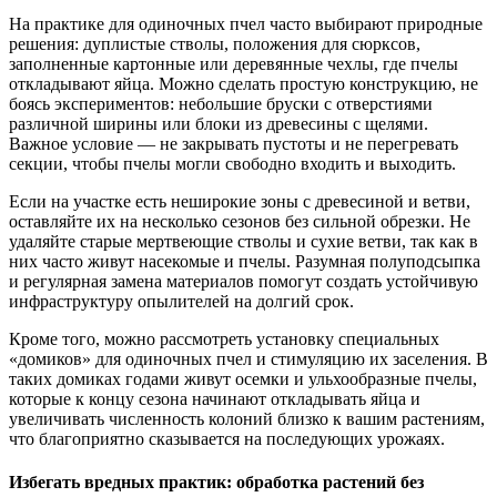
На практике для одиночных пчел часто выбирают природные
решения: дуплистые стволы, положения для сюрксов,
заполненные картонные или деревянные чехлы, где пчелы
откладывают яйца. Можно сделать простую конструкцию, не
боясь экспериментов: небольшие бруски с отверстиями
различной ширины или блоки из древесины с щелями.
Важное условие — не закрывать пустоты и не перегревать
секции, чтобы пчелы могли свободно входить и выходить.
Если на участке есть неширокие зоны с древесиной и ветви,
оставляйте их на несколько сезонов без сильной обрезки. Не
удаляйте старые мертвеющие стволы и сухие ветви, так как в
них часто живут насекомые и пчелы. Разумная полуподсыпка
и регулярная замена материалов помогут создать устойчивую
инфраструктуру опылителей на долгий срок.
Кроме того, можно рассмотреть установку специальных
«домиков» для одиночных пчел и стимуляцию их заселения. В
таких домиках годами живут осемки и ульхообразные пчелы,
которые к концу сезона начинают откладывать яйца и
увеличивать численность колоний близко к вашим растениям,
что благоприятно сказывается на последующих урожаях.
Избегать вредных практик: обработка растений без