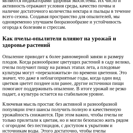
являются индикаторами здоровья экосистемы. Их число и
активность отражают условия среды, качество почвы и
наличие достаточного количества нектара и пыльцы в течение
всего сезона. Создавая пространство для опылителей, мы
одновременно улучшаем биоразнообразие и устойчивость
огорода к болезням и стрессам.
Как пчелы-опылители влияют на урожай и
здоровье растений
Опыление приводит к более равномерной завязи и размеру
плодов. Когда разнообразие цветущих растений в саду велико,
пчелы получают пищу на разных этапах лета, а плодовые
культуры могут «перезаложиться» по времени цветения. Это
значит, что даже в неблагоприятные годы, когда один вид
цветков цветет позднее или ранее, другие источники пищи
помогают поддерживать опыление. В итоге урожай не резко
падает, а культура остается на стабильном уровне.
Ключевая мысль простая: без активной и разнообразной
популяции пчел шансы получить полную и качественную
урожайность снижаются. При этом важно, чтобы пчелы не
только прилетали к цветам, но и могли безопасно жить рядом
с огородом: без пестицидов, с доступом к укрытиям и
источникам воды. Этого достаточно, чтобы пчелы