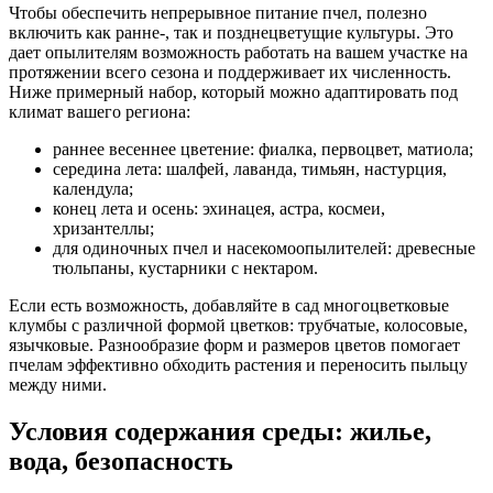
Чтобы обеспечить непрерывное питание пчел, полезно
включить как ранне-, так и позднецветущие культуры. Это
дает опылителям возможность работать на вашем участке на
протяжении всего сезона и поддерживает их численность.
Ниже примерный набор, который можно адаптировать под
климат вашего региона:
раннее весеннее цветение: фиалка, первоцвет, матиола;
середина лета: шалфей, лаванда, тимьян, настурция,
календула;
конец лета и осень: эхинацея, астра, космеи,
хризантеллы;
для одиночных пчел и насекомоопылителей: древесные
тюльпаны, кустарники с нектаром.
Если есть возможность, добавляйте в сад многоцветковые
клумбы с различной формой цветков: трубчатые, колосовые,
язычковые. Разнообразие форм и размеров цветов помогает
пчелам эффективно обходить растения и переносить пыльцу
между ними.
Условия содержания среды: жилье,
вода, безопасность