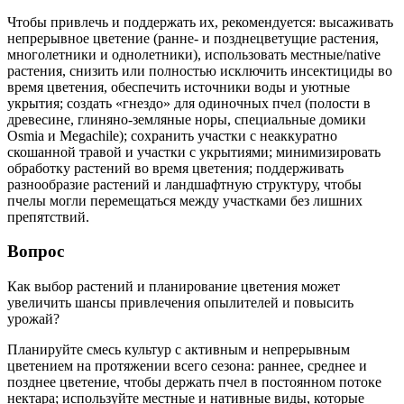
Чтобы привлечь и поддержать их, рекомендуется: высаживать
непрерывное цветение (ранне- и позднецветущие растения,
многолетники и однолетники), использовать местные/native
растения, снизить или полностью исключить инсектициды во
время цветения, обеспечить источники воды и уютные
укрытия; создать «гнездо» для одиночных пчел (полости в
древесине, глиняно-земляные норы, специальные домики
Osmia и Megachile); сохранить участки с неаккуратно
скошанной травой и участки с укрытиями; минимизировать
обработку растений во время цветения; поддерживать
разнообразие растений и ландшафтную структуру, чтобы
пчелы могли перемещаться между участками без лишних
препятствий.
Вопрос
Как выбор растений и планирование цветения может
увеличить шансы привлечения опылителей и повысить
урожай?
Планируйте смесь культур с активным и непрерывным
цветением на протяжении всего сезона: раннее, среднее и
позднее цветение, чтобы держать пчел в постоянном потоке
нектара; используйте местные и нативные виды, которые