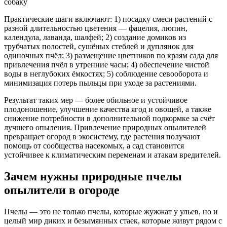
собаку
Практические шаги включают: 1) посадку смеси растений с
разной длительностью цветения — фацелия, люпин,
календула, лаванда, шалфей; 2) создание домиков из
трубчатых полостей, сушёных стеблей и дуплянок для
одиночных пчёл; 3) размещение цветников по краям сада для
привлечения пчёл в утренние часы; 4) обеспечение чистой
воды в неглубоких ёмкостях; 5) соблюдение севооборота и
минимизация потерь пыльцы при уходе за растениями.
Результат таких мер — более обильное и устойчивое
плодоношение, улучшение качества ягод и овощей, а также
снижение потребности в дополнительной подкормке за счёт
лучшего опыления. Привлечение природных опылителей
превращает огород в экосистему, где растения получают
помощь от сообщества насекомых, а сад становится
устойчивее к климатическим переменам и атакам вредителей.
Зачем нужны природные пчелы
опылители в огороде
Пчелы — это не только пчелы, которые жужжат у ульев, но и
целый мир диких и безымянных стаек, которые живут рядом с