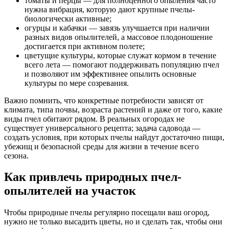
томаты и перцы — для полноценного опыления часто
нужна вибрация, которую дают крупные пчелы-
биологически активные;
огурцы и кабачки — завязь улучшается при наличии
разных видов опылителей, а массовое плодоношение
достигается при активном полете;
цветущие культуры, которые служат кормом в течение
всего лета — помогают поддерживать популяцию пчел
и позволяют им эффективнее опылить основные
культуры по мере созревания.
Важно помнить, что конкретные потребности зависят от
климата, типа почвы, возраста растений и даже от того, какие
виды пчел обитают рядом. В реальных огородах не
существует универсального рецепта; задача садовода —
создать условия, при которых пчелы найдут достаточно пищи,
убежищ и безопасной среды для жизни в течение всего
сезона.
Как привлечь природных пчел-
опылителей на участок
Чтобы природные пчелы регулярно посещали ваш огород,
нужно не только высадить цветы, но и сделать так, чтобы они