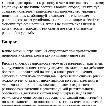
хорошо адаптированы к региону и часто посещаются пчелами;
группируйте цветущие растения вблизи огородных культур,
создавая «кластеры» разноцветных цветков, что упрощает
поиск нектара; комбинируйте однолетние и многолетние
растения, создавая устойчивые источники пищи; избегайте
монокультур без цветения, чтобы не лишать пчел пищи в
критические периоды и тем самым повысить опыление
растений и урожай.
Вопрос
Какие риски и ограничения существуют при привлечении
природных опылителей и как их минимизировать?
Риски включают зависимость урожая от наличия опылителей,
конкуренцию за цветы между видами, возможное воздействие
болезней и вредителей на пчел, а также риск снижения
эффективности из-за пестицидов. Эффективно снизить риски
можно путем: отказа от инсектицидов во время цветения и
минимизации их использования в целом, сохранения
разнообразия растений и участков дикой растительности,
обеспечения доступа к чистой воде и укрытиям для пчел,
регулярного мониторинга здоровья популяций опылителей, а
по возможности — использования местных пчел-опылителей
вместо полагания исключительно на пчёл-ульев, чтобы не