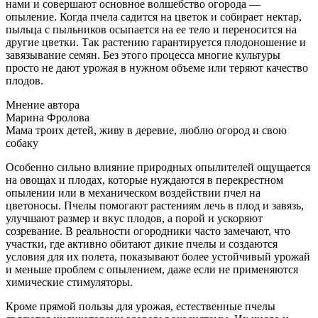
нами и совершают основное волшебство огорода —
опыление. Когда пчела садится на цветок и собирает нектар,
пыльца с пыльников осыпается на ее тело и переносится на
другие цветки. Так растению гарантируется плодоношение и
завязывание семян. Без этого процесса многие культуры
просто не дают урожая в нужном объеме или теряют качество
плодов.
Мнение автора
Марина Фролова
Мама троих детей, живу в деревне, люблю огород и свою
собаку
Особенно сильно влияние природных опылителей ощущается
на овощах и плодах, которые нуждаются в перекрестном
опылении или в механическом воздействии пчел на
цветоносы. Пчелы помогают растениям лечь в плод и завязь,
улучшают размер и вкус плодов, а порой и ускоряют
созревание. В реальности огородники часто замечают, что
участки, где активно обитают дикие пчелы и создаются
условия для их полета, показывают более устойчивый урожай
и меньше проблем с опылением, даже если не применяются
химические стимуляторы.
Кроме прямой пользы для урожая, естественные пчелы