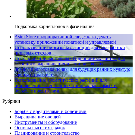
Подкормка корнеплодов в фазе налива
Astra Store в корпоративной среде: как сделать
установку приложений понятной и управляемой
Использование биогазовых станций для переработки
пищевых отходов
Использование настольных гидропонных систем для
сезонного выращивания зелени на грядках
Зимняя подготовка почвы для будущих ранних культур:
советы и практики
Использование ароматических растений для
привлечения естественных хищных насекомых и
борьбы с вредителями
Рубрики
Борьба с вредителями и болезнями
Выращивание овощей
Инструменты и оборудование
Основы высоких грядок
Планирование и строительство