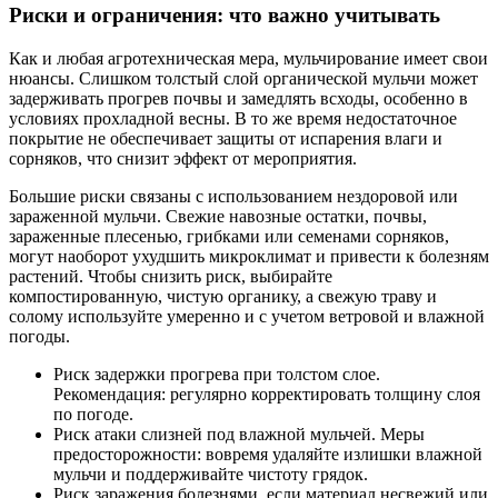
Риски и ограничения: что важно учитывать
Как и любая агротехническая мера, мульчирование имеет свои
нюансы. Слишком толстый слой органической мульчи может
задерживать прогрев почвы и замедлять всходы, особенно в
условиях прохладной весны. В то же время недостаточное
покрытие не обеспечивает защиты от испарения влаги и
сорняков, что снизит эффект от мероприятия.
Большие риски связаны с использованием нездоровой или
зараженной мульчи. Свежие навозные остатки, почвы,
зараженные плесенью, грибками или семенами сорняков,
могут наоборот ухудшить микроклимат и привести к болезням
растений. Чтобы снизить риск, выбирайте
компостированную, чистую органику, а свежую траву и
солому используйте умеренно и с учетом ветровой и влажной
погоды.
Риск задержки прогрева при толстом слое.
Рекомендация: регулярно корректировать толщину слоя
по погоде.
Риск атаки слизней под влажной мульчей. Меры
предосторожности: вовремя удаляйте излишки влажной
мульчи и поддерживайте чистоту грядок.
Риск заражения болезнями, если материал несвежий или