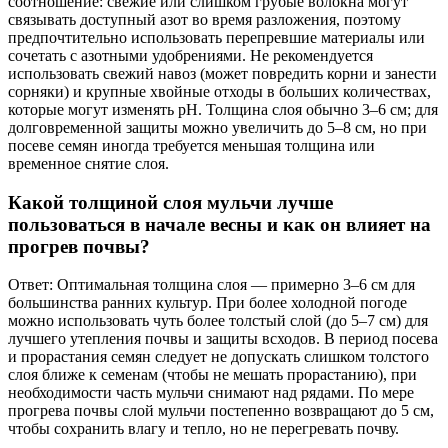
соотношение: свежие или слишком грубые волокна могут
связывать доступный азот во время разложения, поэтому
предпочтительно использовать перепревшие материалы или
сочетать с азотными удобрениями. Не рекомендуется
использовать свежий навоз (может повредить корни и занести
сорняки) и крупные хвойные отходы в больших количествах,
которые могут изменять pH. Толщина слоя обычно 3–6 см; для
долговременной защиты можно увеличить до 5–8 см, но при
посеве семян иногда требуется меньшая толщина или
временное снятие слоя.
Какой толщиной слоя мульчи лучше
пользоваться в начале весны и как он влияет на
прогрев почвы?
Ответ: Оптимальная толщина слоя — примерно 3–6 см для
большинства ранних культур. При более холодной погоде
можно использовать чуть более толстый слой (до 5–7 см) для
лучшего утепления почвы и защиты всходов. В период посева
и прорастания семян следует не допускать слишком толстого
слоя ближе к семенам (чтобы не мешать прорастанию), при
необходимости часть мульчи снимают над рядами. По мере
прогрева почвы слой мульчи постепенно возвращают до 5 см,
чтобы сохранить влагу и тепло, но не перегревать почву.