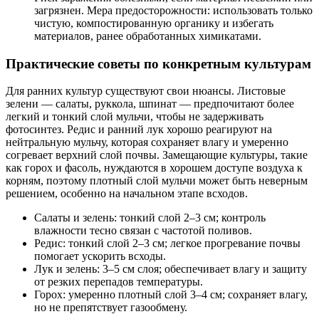
загрязнен. Мера предосторожности: использовать только
чистую, компостированную органику и избегать
материалов, ранее обработанных химикатами.
Практические советы по конкретным культурам
Для ранних культур существуют свои нюансы. Листовые
зелени — салаты, руккола, шпинат — предпочитают более
легкий и тонкий слой мульчи, чтобы не задерживать
фотосинтез. Редис и ранний лук хорошо реагируют на
нейтральную мульчу, которая сохраняет влагу и умеренно
согревает верхний слой почвы. Замещающие культуры, такие
как горох и фасоль, нуждаются в хорошем доступе воздуха к
корням, поэтому плотный слой мульчи может быть неверным
решением, особенно на начальном этапе всходов.
Салаты и зелень: тонкий слой 2–3 см; контроль
влажности тесно связан с частотой поливов.
Редис: тонкий слой 2–3 см; легкое прогревание почвы
помогает ускорить всходы.
Лук и зелень: 3–5 см слоя; обеспечивает влагу и защиту
от резких перепадов температуры.
Горох: умеренно плотный слой 3–4 см; сохраняет влагу,
но не препятствует газообмену.