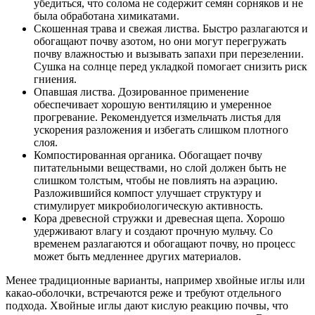
убедиться, что солома не содержит семян сорняков и не
была обработана химикатами.
Скошенная трава и свежая листва. Быстро разлагаются и
обогащают почву азотом, но они могут перегружать
почву влажностью и вызывать запахи при перезелении.
Сушка на солнце перед укладкой помогает снизить риск
гниения.
Опавшая листва. Дозированное применение
обеспечивает хорошую вентиляцию и умеренное
прогревание. Рекомендуется измельчать листья для
ускорения разложения и избегать слишком плотного
слоя.
Компостированная органика. Обогащает почву
питательными веществами, но слой должен быть не
слишком толстым, чтобы не повлиять на аэрацию.
Разложившийся компост улучшает структуру и
стимулирует микробиологическую активность.
Кора древесной стружки и древесная щепа. Хорошо
удерживают влагу и создают прочную мульчу. Со
временем разлагаются и обогащают почву, но процесс
может быть медленнее других материалов.
Менее традиционные варианты, например хвойные иглы или
какао-оболочки, встречаются реже и требуют отдельного
подхода. Хвойные иглы дают кислую реакцию почвы, что