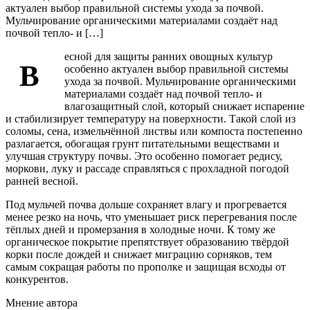
актуален выбор правильной системы ухода за почвой.
Мульчирование органическими материалами создаёт над
почвой тепло- и […]
есной для защиты ранних овощных культур
В
особенно актуален выбор правильной системы
ухода за почвой. Мульчирование органическими
материалами создаёт над почвой тепло- и
влагозащитный слой, который снижает испарение
и стабилизирует температуру на поверхности. Такой слой из
соломы, сена, измельчённой листвы или компоста постепенно
разлагается, обогащая грунт питательными веществами и
улучшая структуру почвы. Это особенно помогает редису,
моркови, луку и рассаде справляться с прохладной погодой
ранней весной.
Под мульчей почва дольше сохраняет влагу и прогревается
менее резко на ночь, что уменьшает риск перегревания после
тёплых дней и промерзания в холодные ночи. К тому же
органическое покрытие препятствует образованию твёрдой
корки после дождей и снижает миграцию сорняков, тем
самым сокращая работы по прополке и защищая всходы от
конкурентов.
Мнение автора