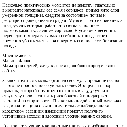
Несколько практических моментов на заметку: тщательно
выбирайте материалы без семян сорняков, применяйте слой
умеренной толщины, следите за состоянием почвы и
регулярно проветривайте грядки. Мульча — это не панацея, а
инструмент, который работает в связке с поливом,
подкормками и удалением сорняков. В условиях весенних
перепадов температуры важна гибкость: иногда стоит
временно убрать часть слоя и вернуть его после стабилизации
погоды.
Мнение автора
Марина Фролова
Мама троих детей, живу в деревне, люблю огород и свою
собаку
Заключительная мысль: органическое мульчирование весной
— это не просто способ укрыть почву. Это целый набор
практик, который помогает сохранить влагу, улучшить
структуру почвы, снизить риск болезней и поддержать
растений на старте роста. Правильно подобранный материал,
разумная толщина слоя и внимательное наблюдение за
характером весенних изменений помогут получить
устойчивые всходы и здоровый урожай ранних овощей.
Если хочется увидеть конкретные примеры и избежать частых