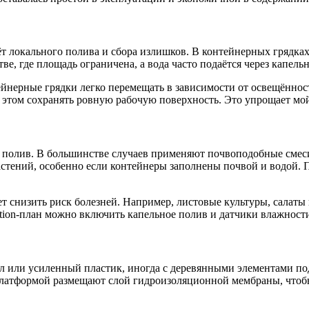
чёт локального полива и сбора излишков. В контейнерных грядка
е, где площадь ограничена, а вода часто подаётся через капель
йнерные грядки легко перемещать в зависимости от освещённос
 этом сохранять ровную рабочую поверхность. Это упрощает мой
полив. В большинстве случаев применяют почвоподобные смеси 
астений, особенно если контейнеры заполнены почвой и водой. 
ет снизить риск болезней. Например, листовые культуры, салаты 
ation-план можно включить капельное полив и датчики влажности,
 или усиленный пластик, иногда с деревянными элементами под
платформой размещают слой гидроизоляционной мембраны, чтобы