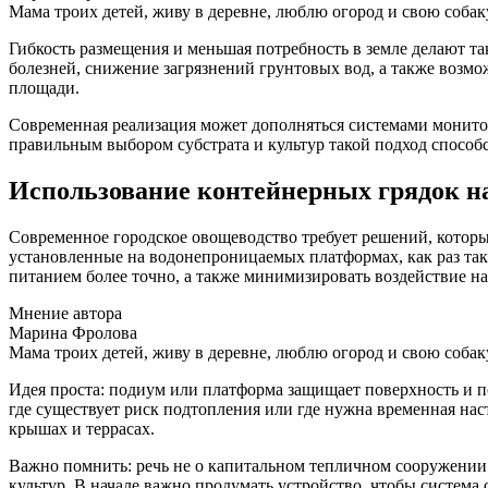
Мама троих детей, живу в деревне, люблю огород и свою собак
Гибкость размещения и меньшая потребность в земле делают та
болезней, снижение загрязнений грунтовых вод, а также воз
площади.
Современная реализация может дополняться системами монито
правильным выбором субстрата и культур такой подход способ
Использование контейнерных грядок н
Современное городское овощеводство требует решений, котор
установленные на водонепроницаемых платформах, как раз так
питанием более точно, а также минимизировать воздействие н
Мнение автора
Марина Фролова
Мама троих детей, живу в деревне, люблю огород и свою собак
Идея проста: подиум или платформа защищает поверхность и по
где существует риск подтопления или где нужна временная нас
крышах и террасах.
Важно помнить: речь не о капитальном тепличном сооружении
культур. В начале важно продумать устройство, чтобы система