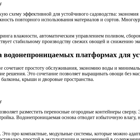
у
кую схему эффективной для устойчивого садоводства: экономия 
можность повторного использования материалов и сортов. Мног
ринга влажности, автоматическим управлением поливом, сбором
ствует стабильному производству свежих овощей и снижению эк
а водонепроницаемых платформах для ус
ые сочетают простоту обслуживания, экономию воды и минималь
ие решения. Это сочетание позволяет выращивать овощи без ма
а балконы, крыши и дворовые пространства.
у
зволяет разместить переносные огородные контейнеры сверху. Э
тройка. Водонепроницаемая основа отводит избыточную влагу, не
. Это про компактные, модульные системы, которые можно адап
 оставалась простой в эксплуатации и экономичной в содержании